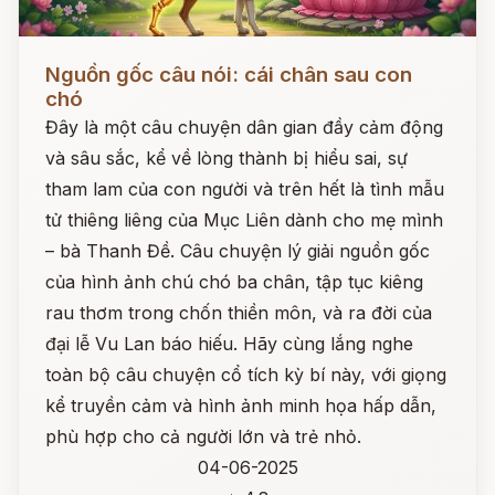
Đọc ngay
Nguồn gốc câu nói: cái chân sau con
chó
Đây là một câu chuyện dân gian đầy cảm động
và sâu sắc, kể về lòng thành bị hiểu sai, sự
tham lam của con người và trên hết là tình mẫu
tử thiêng liêng của Mục Liên dành cho mẹ mình
– bà Thanh Đề. Câu chuyện lý giải nguồn gốc
của hình ảnh chú chó ba chân, tập tục kiêng
rau thơm trong chốn thiền môn, và ra đời của
đại lễ Vu Lan báo hiếu. Hãy cùng lắng nghe
toàn bộ câu chuyện cổ tích kỳ bí này, với giọng
kể truyền cảm và hình ảnh minh họa hấp dẫn,
phù hợp cho cả người lớn và trẻ nhỏ.
04-06-2025