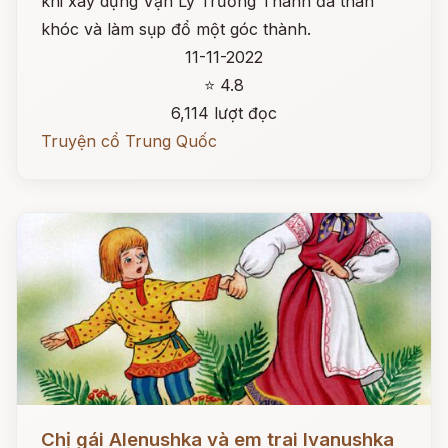
khi xây dựng Vạn Lý Trường Thành đã than
khóc và làm sụp đổ một góc thành.
11-11-2022
⭐ 4.8
6,114 lượt đọc
Truyện cổ Trung Quốc
Đọc ngay
Chị gái Alenushka và em trai Ivanushka