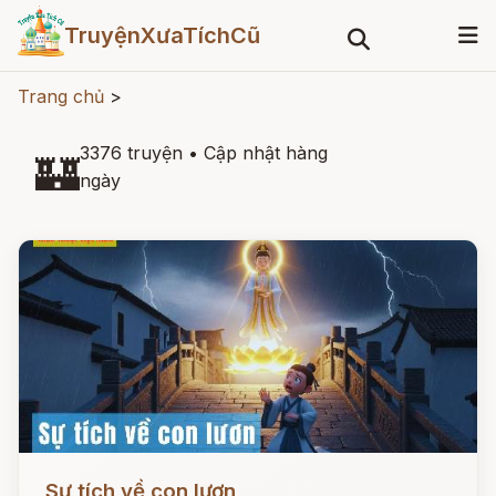
TruyệnXưaTíchCũ
Trang chủ
>
3376 truyện
•
Cập nhật hàng
🏰
ngày
Đọc ngay
Sự tích về con lươn