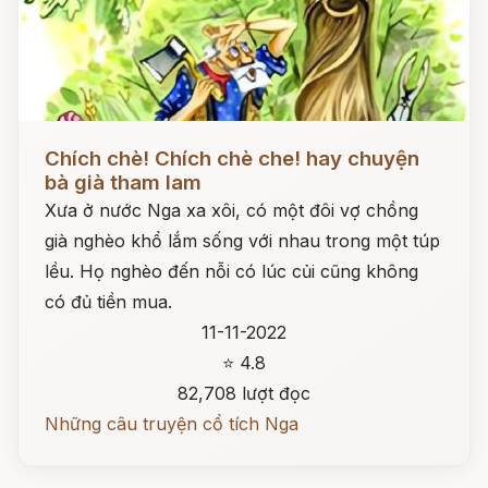
Đọc ngay
Chích chè! Chích chè che! hay chuyện
bà già tham lam
Xưa ở nước Nga xa xôi, có một đôi vợ chồng
già nghèo khổ lắm sống với nhau trong một túp
lều. Họ nghèo đến nỗi có lúc củi cũng không
có đủ tiền mua.
11-11-2022
⭐ 4.8
82,708 lượt đọc
Những câu truyện cổ tích Nga