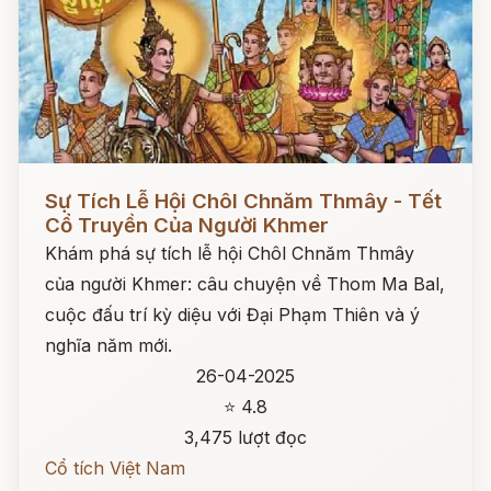
Đọc ngay
Sự Tích Lễ Hội Chôl Chnăm Thmây - Tết
Cổ Truyền Của Người Khmer
Khám phá sự tích lễ hội Chôl Chnăm Thmây
của người Khmer: câu chuyện về Thom Ma Bal,
cuộc đấu trí kỳ diệu với Đại Phạm Thiên và ý
nghĩa năm mới.
26-04-2025
⭐ 4.8
3,475 lượt đọc
Cổ tích Việt Nam