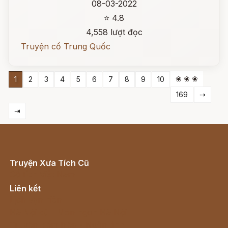
08-03-2022
⭐ 4.8
4,558 lượt đọc
Truyện cổ Trung Quốc
❀ ❀ ❀
1
2
3
4
5
6
7
8
9
10
169
⇢
⇥
Truyện Xưa Tích Cũ
Cổ tích Việt Nam
Liên kết
Lịch vạn niên
Hà Nội cũ - Món ngon Hà Nội
Truyện kiếm hiệp - Ngôn tình