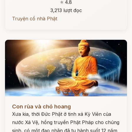
⭐ 4.8
3,213 lượt đọc
Truyện cổ nhà Phật
Đọc ngay
Con rùa và chó hoang
Xưa kia, thời Đức Phật ở tinh xá Kỳ Viên của
nước Xá Vệ, hồng truyền Phật Pháp cho chúng
sinh, có một đạo nhân đã tu hành suốt 12 năm