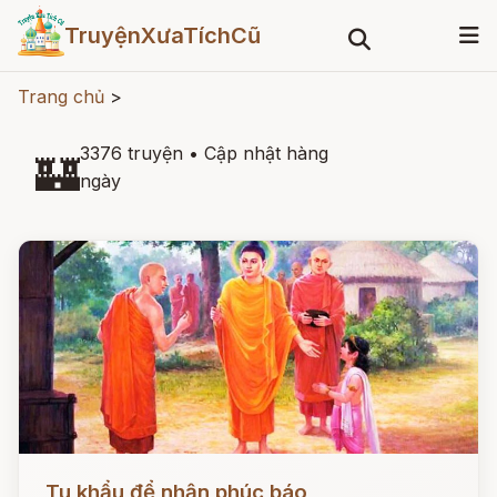
TruyệnXưaTíchCũ
Trang chủ
>
3376 truyện
•
Cập nhật hàng
🏰
ngày
Đọc ngay
Tu khẩu để nhận phúc báo