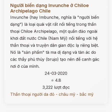
Đọc ngay
Người biến dạng Invunche ở Chiloe
Archipelago Chile
Invunche (hay Imbunche, nghĩa là "người biến
dạng") là loại quái vật rất nổi tiếng trong thần
thoại Chiloe Archipelago, một quần đảo ngoài
khơi đất nước Chile (Nam Mỹ) nổi tiếng với hệ
thần thoại và truyện dân gian độc lạ riêng biệt.
Nó là "sản phẩm" tà ma dị dạng và tàn ác do
các thầy phủ thủy (brujo) tạo nên để canh gác
nơi ở của mình.
24-03-2020
⭐ 4.8
3,222 lượt đọc
Thần thoại người da đỏ - châu mỹ - bắc mỹ