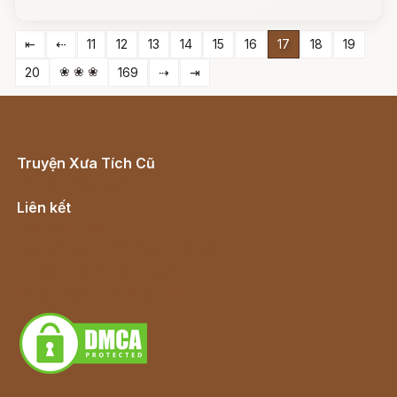
⇤
⇠
11
12
13
14
15
16
17
18
19
❀ ❀ ❀
20
169
⇢
⇥
Truyện Xưa Tích Cũ
Cổ tích Việt Nam
Liên kết
Lịch vạn niên
Hà Nội cũ - Món ngon Hà Nội
Truyện kiếm hiệp - Ngôn tình
Download - Tải Miễn Phí