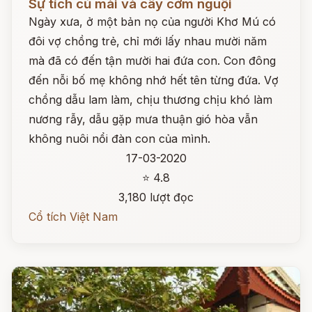
Sự tích củ mài và cây cơm nguội
Ngày xưa, ở một bản nọ của người Khơ Mú có
đôi vợ chồng trẻ, chỉ mới lấy nhau mười năm
mà đã có đến tận mười hai đứa con. Con đông
đến nỗi bố mẹ không nhớ hết tên từng đứa. Vợ
chồng dẫu lam làm, chịu thương chịu khó làm
nương rẫy, dẫu gặp mưa thuận gió hòa vẫn
không nuôi nổi đàn con của mình.
17-03-2020
⭐ 4.8
3,180 lượt đọc
Cổ tích Việt Nam