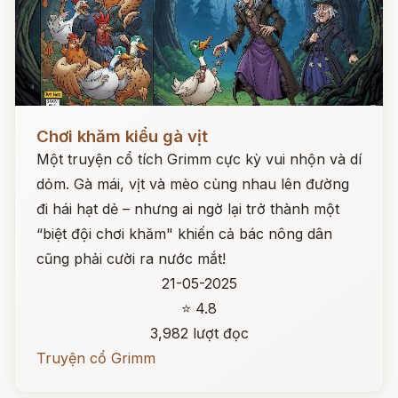
Đọc ngay
Chơi khăm kiểu gà vịt
Một truyện cổ tích Grimm cực kỳ vui nhộn và dí
dỏm. Gà mái, vịt và mèo cùng nhau lên đường
đi hái hạt dẻ – nhưng ai ngờ lại trở thành một
“biệt đội chơi khăm" khiến cả bác nông dân
cũng phải cười ra nước mắt!
21-05-2025
⭐ 4.8
3,982 lượt đọc
Truyện cổ Grimm