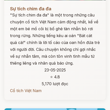
Đọc ngay
Sự tích chim đa đa
"Sự tích chim đa đa" là một trong những câu
chuyện cổ tích Việt Nam cảm động nhất, kể về
một em bé mồ côi bị bố ghẻ tàn nhẫn bỏ rơi
trong rừng. Những tiếng kêu ai oán "Bát cát
quả cà!" chính là lời tố cáo của oan hồn đứa trẻ
với người đời. Câu chuyện không chỉ gợi nhắc
về sự nhẫn tâm, mà còn tôn vinh tình mẫu tử
thiêng liêng và nhân quả báo ứng.
23-05-2025
⭐ 4.8
5,170 lượt đọc
Cổ tích Việt Nam