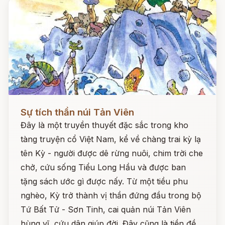
Đọc ngay
Sự tích thần núi Tản Viên
Đây là một truyền thuyết đặc sắc trong kho
tàng truyện cổ Việt Nam, kể về chàng trai kỳ lạ
tên Kỳ - người được dê rừng nuôi, chim trời che
chở, cứu sống Tiểu Long Hầu và được ban
tặng sách ước gì được nấy. Từ một tiều phu
nghèo, Kỳ trở thành vị thần đứng đầu trong bộ
Tứ Bất Tử - Sơn Tinh, cai quản núi Tản Viên
hùng vĩ, cứu dân giúp đời. Đây cũng là tiền đề