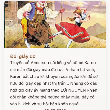
Đọc ngay
Đôi giầy đỏ
Truyện cổ Andersen nổi tiếng về cô bé Karen
mê mẩn đôi giày màu đỏ rực. Vì ham hư vinh,
Karen bất chấp lời khuyên của người lớn để sở
hữu đôi giày đẹp nhất thị trấn… Nhưng cô đâu
ngờ đôi giày ấy mang theo LỜI NGUYỀN khiến
đôi chân không thể ngừng nhảy múa, đẩy cô
vào bi kịch và sự hối hận khôn nguôi.