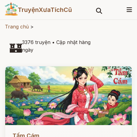
TruyệnXưaTíchCũ
Trang chủ
>
3376 truyện
•
Cập nhật hàng
🏰
ngày
Đọc ngay
Tấm Cám