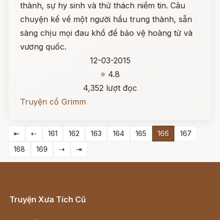
thành, sự hy sinh và thử thách niềm tin. Câu
chuyện kể về một người hầu trung thành, sẵn
sàng chịu mọi đau khổ để bảo vệ hoàng tử và
vương quốc.
12-03-2015
⭐ 4.8
4,352 lượt đọc
Truyện cổ Grimm
⇤
⇠
161
162
163
164
165
166
167
168
169
⇢
⇥
Truyện Xưa Tích Cũ
Cổ tích Việt Nam