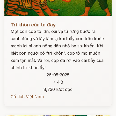
Đọc ngay
Trí khôn của ta đây
Một con cọp to lớn, oai vệ từ rừng bước ra
cánh đồng và lấy làm lạ khi thấy con trâu khỏe
mạnh lại bị anh nông dân nhỏ bé sai khiến. Khi
biết con người có “trí khôn”, cọp tò mò muốn
xem tận mắt. Và rồi, cọp đã rơi vào cái bẫy của
chính trí khôn ấy!
26-05-2025
⭐ 4.8
8,730 lượt đọc
Cổ tích Việt Nam