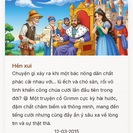
Đọc ngay
Hên xui
Chuyện gì xảy ra khi một bác nông dân chất
phác cãi nhau với... lũ ếch và chó săn, rồi vô
tình khiến công chúa cười lần đầu tiên trong
đời? 😆 Một truyện cổ Grimm cực kỳ hài hước,
đậm chất châm biếm và thông minh, mang đến
tiếng cười nhưng cũng đầy ẩn ý sâu xa về lòng
tin và sự thật thà.
12-03-2015