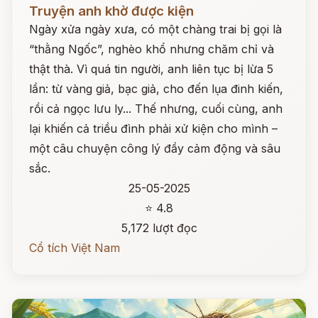
Đọc ngay
Truyện anh khờ được kiện
Ngày xửa ngày xưa, có một chàng trai bị gọi là
“thằng Ngốc”, nghèo khổ nhưng chăm chỉ và
thật thà. Vì quá tin người, anh liên tục bị lừa 5
lần: từ vàng giả, bạc giả, cho đến lụa đinh kiến,
rồi cả ngọc lưu ly... Thế nhưng, cuối cùng, anh
lại khiến cả triều đình phải xử kiện cho mình –
một câu chuyện công lý đầy cảm động và sâu
sắc.
25-05-2025
⭐ 4.8
5,172 lượt đọc
Cổ tích Việt Nam