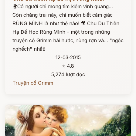
🌍Có người chỉ mong tìm kiếm vinh quang…
Còn chàng trai này, chỉ muốn biết cảm giác
RÙNG MÌNH là như thế nào! 🎥 Chu Du Thiên
Hạ Để Học Rùng Mình – một trong những
truyện cổ Grimm hài hước, rùng rợn và… "ngốc
nghếch" nhất!
12-03-2015
⭐ 4.8
5,274 lượt đọc
Truyện cổ Grimm