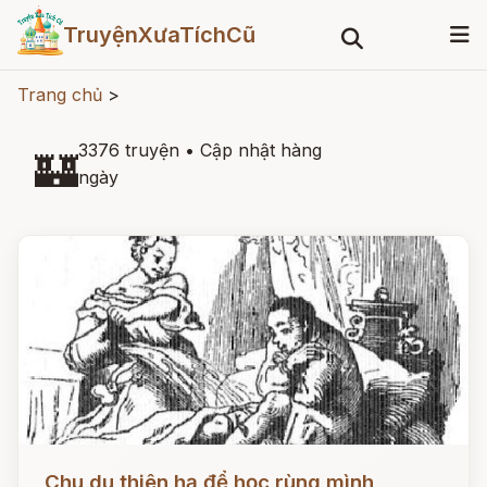
TruyệnXưaTíchCũ
Trang chủ
>
3376 truyện
•
Cập nhật hàng
🏰
ngày
Đọc ngay
Chu du thiên hạ để học rùng mình