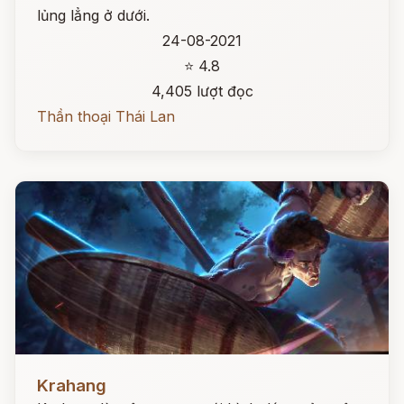
lủng lẳng ở dưới.
24-08-2021
⭐ 4.8
4,405 lượt đọc
Thần thoại Thái Lan
Đọc ngay
Krahang