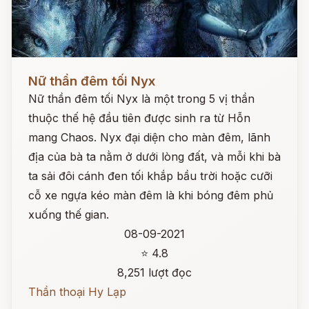
Đọc ngay
Nữ thần đêm tối Nyx
Nữ thần đêm tối Nyx là một trong 5 vị thần
thuộc thế hệ đầu tiên được sinh ra từ Hỗn
mang Chaos. Nyx đại diện cho màn đêm, lãnh
địa của bà ta nằm ở dưới lòng đất, và mỗi khi bà
ta sải đôi cánh đen tối khắp bầu trời hoặc cưỡi
cỗ xe ngựa kéo màn đêm là khi bóng đêm phủ
xuống thế gian.
08-09-2021
⭐ 4.8
8,251 lượt đọc
Thần thoại Hy Lạp