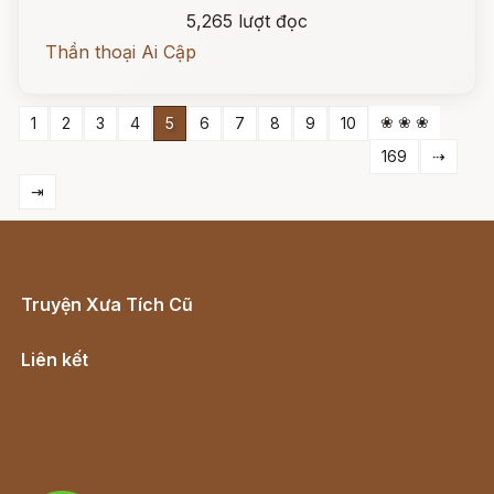
5,265 lượt đọc
Thần thoại Ai Cập
❀ ❀ ❀
1
2
3
4
5
6
7
8
9
10
169
⇢
⇥
Truyện Xưa Tích Cũ
Cổ tích Việt Nam
Liên kết
Lịch vạn niên
Hà Nội cũ - Món ngon Hà Nội
Truyện kiếm hiệp - Ngôn tình
Download - Tải Miễn Phí