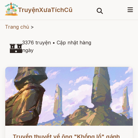
TruyệnXưaTíchCũ
Trang chủ
>
3376 truyện
•
Cập nhật hàng
🏰
ngày
Đọc ngay
Truyền thuyết về ông "Khổng lồ" gánh