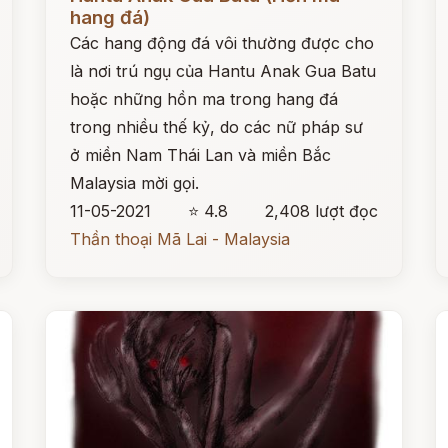
hang đá)
Các hang động đá vôi thường được cho
là nơi trú ngụ của Hantu Anak Gua Batu
hoặc những hồn ma trong hang đá
trong nhiều thế kỷ, do các nữ pháp sư
ở miền Nam Thái Lan và miền Bắc
Malaysia mời gọi.
11-05-2021
⭐ 4.8
2,408 lượt đọc
Thần thoại Mã Lai - Malaysia