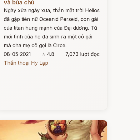
và bùa chú
Ngày xửa ngày xưa, thần mặt trời Helios
đã gặp tiên nữ Oceanid Perseid, con gái
của titan hùng mạnh của Đại dương. Từ
mối tình của họ đã sinh ra một cô gái
mà cha mẹ cô gọi là Circe.
08-05-2021
⭐ 4.8
7,073 lượt đọc
Thần thoại Hy Lạp