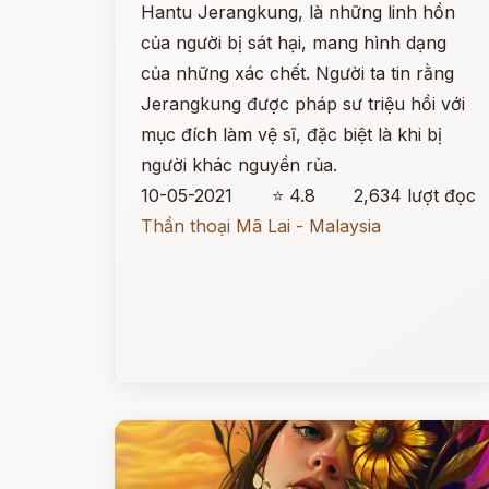
Hantu Jerangkung, là những linh hồn
của người bị sát hại, mang hình dạng
của những xác chết. Người ta tin rằng
Jerangkung được pháp sư triệu hồi với
mục đích làm vệ sĩ, đặc biệt là khi bị
người khác nguyền rủa.
10-05-2021
⭐ 4.8
2,634 lượt đọc
Thần thoại Mã Lai - Malaysia