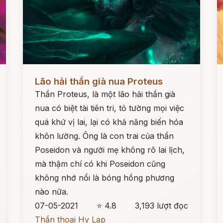
Đọc ngay
Đ
Lão hải thần già nua Proteus
Thần Proteus, là một lão hải thần già
nua có biệt tài tiên tri, tỏ tường mọi việc
quá khứ vị lai, lại có khả năng biến hóa
khôn lường. Ông là con trai của thần
Poseidon và người mẹ không rõ lai lịch,
mà thậm chí có khi Poseidon cũng
không nhớ nổi là bóng hồng phương
nào nữa.
07-05-2021
⭐ 4.8
3,193 lượt đọc
Thần thoại Hy Lạp