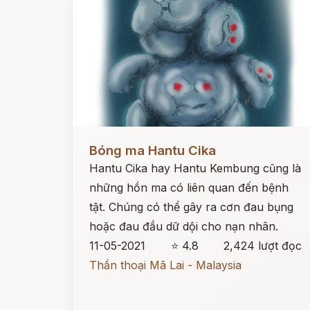
Đọc ngay
Bóng ma Hantu Cika
Hantu Cika hay Hantu Kembung cũng là
những hồn ma có liên quan đến bệnh
tật. Chúng có thể gây ra cơn đau bụng
hoặc đau đầu dữ dội cho nạn nhân.
11-05-2021
⭐ 4.8
2,424 lượt đọc
Thần thoại Mã Lai - Malaysia