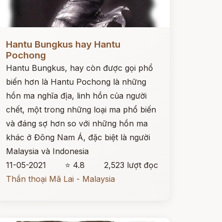
ọc ngay
Hantu Bungkus hay Hantu
Pochong
Hantu Bungkus, hay còn được gọi phổ
biến hơn là Hantu Pochong là những
hồn ma nghĩa địa, linh hồn của người
chết, một trong những loại ma phổ biến
và đáng sợ hơn so với những hồn ma
khác ở Đông Nam Á, đặc biệt là người
Malaysia và Indonesia
11-05-2021
⭐ 4.8
2,523 lượt đọc
Thần thoại Mã Lai - Malaysia