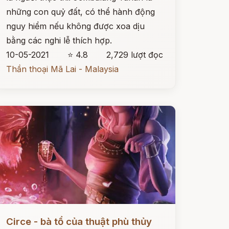
những con quỷ đất, có thể hành động
nguy hiểm nếu không được xoa dịu
bằng các nghi lễ thích hợp.
10-05-2021
⭐ 4.8
2,729 lượt đọc
Thần thoại Mã Lai - Malaysia
ọc ngay
Circe - bà tổ của thuật phù thủy