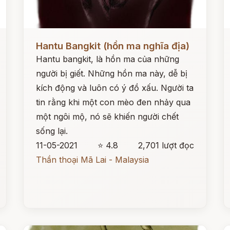
Đọc ngay
Đ
Hantu Bangkit (hồn ma nghĩa địa)
Hantu bangkit, là hồn ma của những
người bị giết. Những hồn ma này, dễ bị
kích động và luôn có ý đồ xấu. Người ta
tin rằng khi một con mèo đen nhảy qua
một ngôi mộ, nó sẽ khiến người chết
sống lại.
11-05-2021
⭐ 4.8
2,701 lượt đọc
Thần thoại Mã Lai - Malaysia