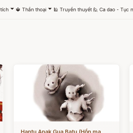
🞃
🞃
tích
🔱
Thần thoại
🕌
Truyền thuyết
🙋
Ca dao - Tục 
Đọc ngay
Đ
Hantu Anak Gua Batu (Hồn ma