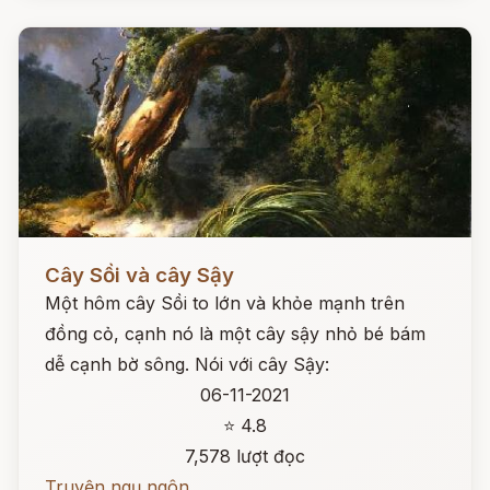
Đọc ngay
Cây Sồi và cây Sậy
Một hôm cây Sồi to lớn và khỏe mạnh trên
đồng cỏ, cạnh nó là một cây sậy nhỏ bé bám
dễ cạnh bờ sông. Nói với cây Sậy:
06-11-2021
⭐ 4.8
7,578 lượt đọc
Truyện ngụ ngôn