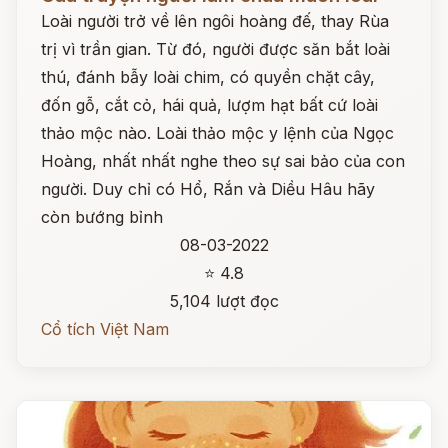
Loài người trở về lên ngôi hoàng đế, thay Rùa
trị vì trần gian. Từ đó, người được săn bắt loài
thú, đánh bẫy loài chim, có quyền chặt cây,
đốn gỗ, cắt cỏ, hái quả, lượm hạt bất cứ loài
thảo mộc nào. Loài thảo mộc y lệnh của Ngọc
Hoàng, nhất nhất nghe theo sự sai bảo của con
người. Duy chỉ có Hổ, Rắn và Diều Hâu hãy
còn bướng bỉnh
08-03-2022
⭐ 4.8
5,104 lượt đọc
Cổ tích Việt Nam