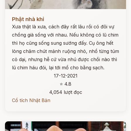
Đọc ngay
Phật nhà khỉ
Xưa thật là xưa, cách đây rất lâu rồi có đôi vự
chồng già sống với nhau. Nếu không có lũ chim
thì họ cũng sống sung sướng đấy. Cụ ông hết
lòng chăm chút mảnh ruộng nhỏ, nhổ từng túm
cỏ dại, nhưng hễ cứ vừa nhú được chồi nào thì
lũ chim háu đói, lại tới mổ cho bằng sạch.
17-12-2021
⭐ 4.8
4,054 lượt đọc
Cổ tích Nhật Bản