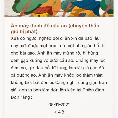
Đọc ngay
Ăn mày đánh đổ cầu ao (chuyện thần
gió bị phạt)
Xưa có người nghèo đói đi ăn xin đã bao lâu,
nay mới được một hôm, có một nhà giàu bố thí
cho bát gạo. Anh ăn mày mừng rỡ, hí hửng
đem gạo xuống vo dưới cầu ao. Chẳng may lúc
đem vo, gió đâu nổi tứ tung, làm lật giá gạo đổ
cả xuống ao. Anh ăn mày khóc lóc thảm thiết,
không biết bắt đền ai. Càng nghĩ, càng giận trận
gió, anh ta bèn làm đơn lên kiện tại Thiên đình.
Đơn rằng :
05-11-2021
⭐ 4.8