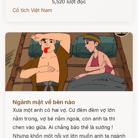
5,520 lượt đọc
Cổ tích Việt Nam
Đọc ngay
Ngảnh mặt về bên nào
Xưa một anh có hai vợ. Cứ đêm đêm vợ lớn
nằm trong, vợ bé nằm ngoài, còn anh ta thì
chen vào giữa. Ai chẳng bảo thế là sướng !
Nhưng khốn một nỗi vợ lớn muốn anh ta ngảnh