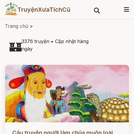
TruyệnXưaTíchCũ
Trang chủ
>
3376 truyện
•
Cập nhật hàng
🏰
ngày
Đọc ngay
Câu truyện người làm chúa muôn loài