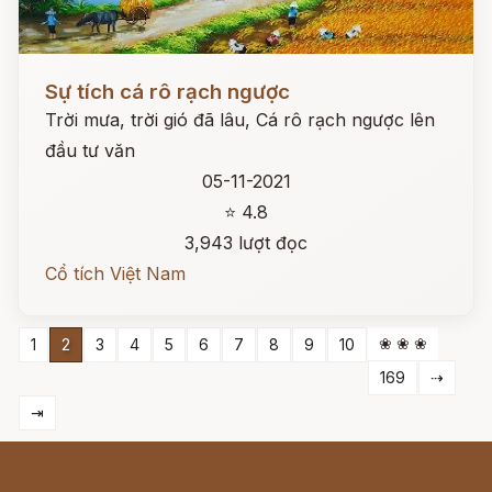
Đọc ngay
Sự tích cá rô rạch ngược
Trời mưa, trời gió đã lâu, Cá rô rạch ngược lên
đầu tư văn
05-11-2021
⭐ 4.8
3,943 lượt đọc
Cổ tích Việt Nam
❀ ❀ ❀
1
2
3
4
5
6
7
8
9
10
169
⇢
⇥