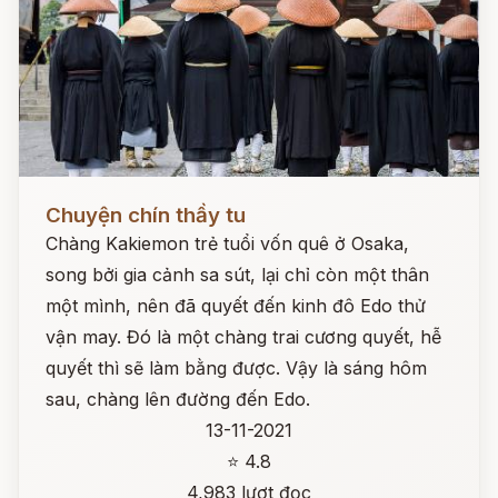
Đọc ngay
Chuyện chín thầy tu
Chàng Kakiemon trẻ tuổi vốn quê ở Osaka,
song bởi gia cảnh sa sút, lại chỉ còn một thân
một mình, nên đã quyết đến kinh đô Edo thử
vận may. Đó là một chàng trai cương quyết, hễ
quyết thì sẽ làm bằng được. Vậy là sáng hôm
sau, chàng lên đường đến Edo.
13-11-2021
⭐ 4.8
4,983 lượt đọc