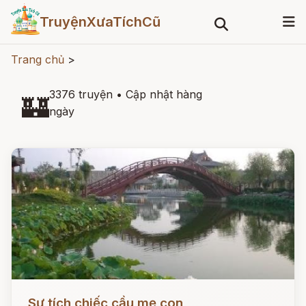
TruyệnXưaTíchCũ
Trang chủ
>
3376 truyện
•
Cập nhật hàng
🏰
ngày
Đọc ngay
Sự tích chiếc cầu mẹ con