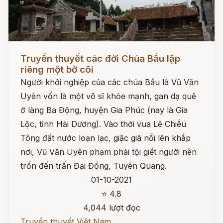
Đọc ngay
Truyền thuyết các đời Chúa Bầu lập
riêng một bờ cõi
Người khởi nghiệp của các chúa Bầu là Vũ Văn
Uyên vốn là một võ sĩ khỏe mạnh, gan dạ quê
ở làng Ba Động, huyện Gia Phúc (nay là Gia
Lộc, tỉnh Hải Dương). Vào thời vua Lê Chiều
Tông đất nước loạn lạc, giặc giã nổi lên khắp
nơi, Vũ Văn Uyên phạm phải tội giết người nên
trốn đến trấn Đại Đồng, Tuyên Quang.
01-10-2021
⭐ 4.8
4,044 lượt đọc
Truyền thuyết Việt Nam