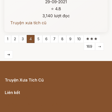
29-09-2021
⭐ 4.8
3,140 lượt đọc
Truyện xưa tích cũ
❀ ❀ ❀
1
2
3
4
5
6
7
8
9
10
169
⇢
⇥
Truyện Xưa Tích Cũ
Cổ tích Việt Nam
Liên kết
Lịch vạn niên
Hà Nội cũ - Món ngon Hà Nội
Truyện kiếm hiệp - Ngôn tình