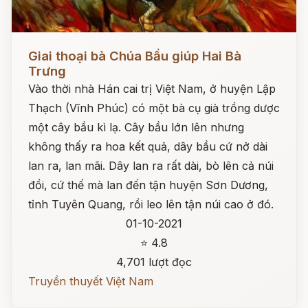
Đọc ngay
Giai thoại bà Chúa Bầu giúp Hai Bà
Trưng
Vào thời nhà Hán cai trị Việt Nam, ở huyện Lập
Thạch (Vĩnh Phúc) có một bà cụ già trồng dược
một cây bầu kì lạ. Cây bầu lớn lên nhưng
không thấy ra hoa kết quả, dây bầu cứ nở dài
lan ra, lan mãi. Dây lan ra rất dài, bò lên cả núi
đồi, cứ thế mà lan đến tận huyện Sơn Dương,
tỉnh Tuyên Quang, rồi leo lên tận núi cao ở đó.
01-10-2021
⭐ 4.8
4,701 lượt đọc
Truyền thuyết Việt Nam