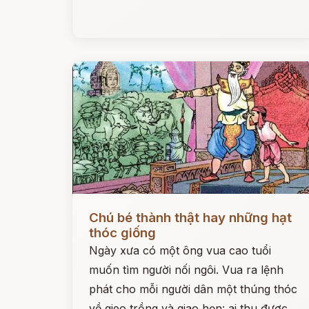
Đọc ngay
Chú bé thành thật hay những hạt
thóc giống
Ngày xưa có một ông vua cao tuổi
muốn tìm người nối ngôi. Vua ra lệnh
phát cho mỗi người dân một thúng thóc
về gieo trồng và giao hẹn: ai thu được