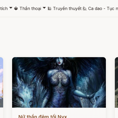
🞃
🞃
tích
🔱
Thần thoại
🕌
Truyền thuyết
🙋
Ca dao - Tục 
Đọc ngay
Đ
Nữ thần đêm tối Nyx