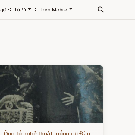
🞃
🞃
ngữ
🔯
Tử Vi
📱
Trên Mobile
ọc ngay
Ông tổ nghệ thuật tuồng cụ Đào