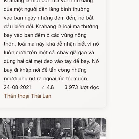
Krahang là một con ma với hình dáng
của một người dân làng bình thường
vào ban ngày nhưng đêm đến, nó bắt
đầu biến đổi. Krahang là loại ma thường
bay vào ban đêm ở các vùng nông
thôn, loài ma này khá dễ nhận biết vì nó
luôn cưỡi trên một cái chày giã gạo và
dùng hai cái mẹt đeo vào tay để bay. Nó
bay đi khắp nơi để tấn công những
người phụ nữ ra ngoài lúc tối muộn.
24-08-2021
⭐ 4.8
3,973 lượt đọc
Thần thoại Thái Lan