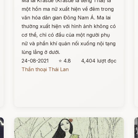
Ma lai Krasue (Krasue là tiếng Thái) là
một hồn ma nữ xuất hiện về đêm trong
văn hóa dân gian Đông Nam Á. Ma lai
thường xuất hiện với hình ảnh không có
cơ thể, chỉ có đầu của một người phụ
nữ và phần khí quản nối xuống nội tạng
lủng lẳng ở dưới.
24-08-2021
⭐ 4.8
4,404 lượt đọc
Thần thoại Thái Lan