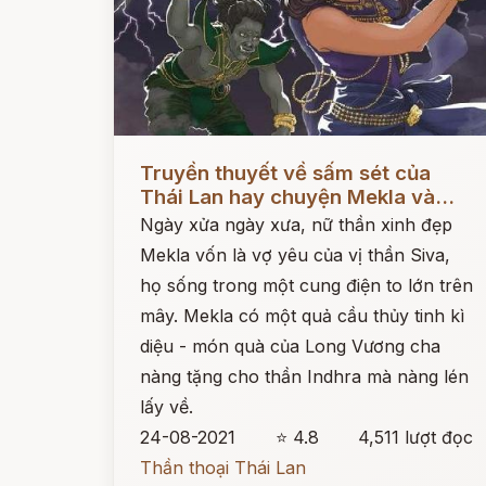
Đọc ngay
Truyền thuyết về sấm sét của
Thái Lan hay chuyện Mekla và...
Ngày xửa ngày xưa, nữ thần xinh đẹp
Mekla vốn là vợ yêu của vị thần Siva,
họ sống trong một cung điện to lớn trên
mây. Mekla có một quả cầu thủy tinh kì
diệu - món quà của Long Vương cha
nàng tặng cho thần Indhra mà nàng lén
lấy về.
24-08-2021
⭐ 4.8
4,511 lượt đọc
Thần thoại Thái Lan