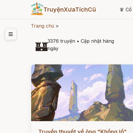
TruyệnXưaTíchCũ
🧚
Cổ 
Trang chủ
>
3376 truyện
•
Cập nhật hàng
🏰
ngày
Đọc ngay
Truyền thuyết về ông "Khổng lồ"