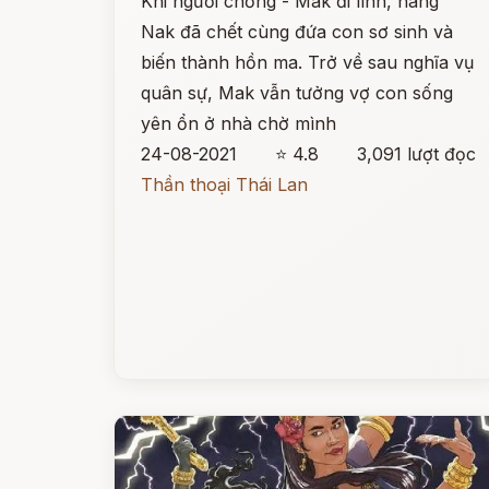
Khi người chồng - Mak đi lính, nàng
Nak đã chết cùng đứa con sơ sinh và
biến thành hồn ma. Trở về sau nghĩa vụ
quân sự, Mak vẫn tưởng vợ con sống
yên ổn ở nhà chờ mình
24-08-2021
⭐ 4.8
3,091 lượt đọc
Thần thoại Thái Lan