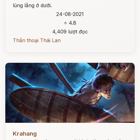
lủng lẳng ở dưới.
24-08-2021
⭐ 4.8
4,409 lượt đọc
Thần thoại Thái Lan
Đọc ngay
Krahang