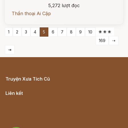
5,272 lượt đọc
Thần thoại Ai Cập
❀ ❀ ❀
1
2
3
4
5
6
7
8
9
10
169
⇢
⇥
Truyện Xưa Tích Cũ
Cổ tích Việt Nam
Liên kết
Lịch vạn niên
Hà Nội cũ - Món ngon Hà Nội
Truyện kiếm hiệp - Ngôn tình
Download - Tải Miễn Phí