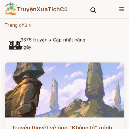
TruyệnXưaTíchCũ
Trang chủ
>
3376 truyện
•
Cập nhật hàng
🏰
ngày
Đọc ngay
Truyền thuyết về ông "Khổng lồ" gánh