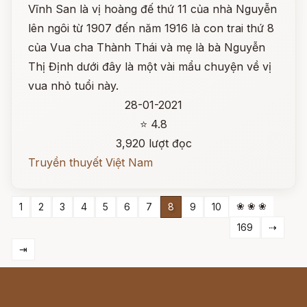
Vĩnh San là vị hoàng đế thứ 11 của nhà Nguyễn
lên ngôi từ 1907 đến năm 1916 là con trai thứ 8
của Vua cha Thành Thái và mẹ là bà Nguyễn
Thị Định dưới đây là một vài mẩu chuyện về vị
vua nhỏ tuổi này.
28-01-2021
⭐ 4.8
3,920 lượt đọc
Truyền thuyết Việt Nam
❀ ❀ ❀
1
2
3
4
5
6
7
8
9
10
169
⇢
⇥