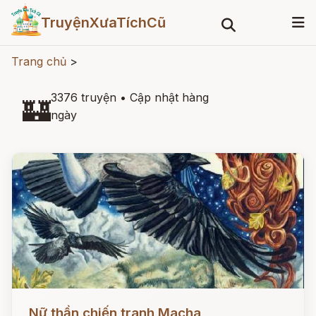
TruyệnXưaTíchCũ
Trang chủ
>
3376 truyện
•
Cập nhật hàng
🏰
ngày
Đọc ngay
Nữ thần chiến tranh Macha