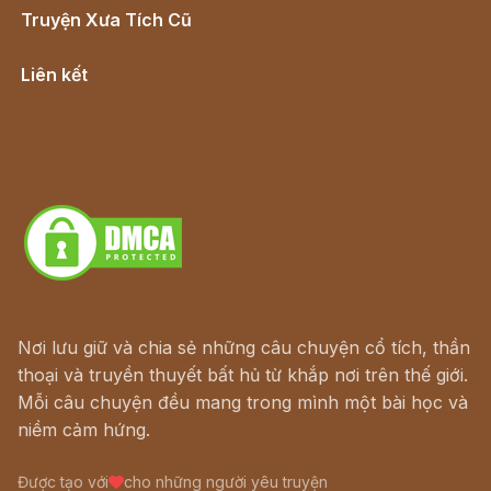
Truyện Xưa Tích Cũ
Cổ tích Việt Nam
Liên kết
Lịch vạn niên
Hà Nội cũ - Món ngon Hà Nội
Truyện kiếm hiệp - Ngôn tình
Download - Tải Miễn Phí
Nơi lưu giữ và chia sẻ những câu chuyện cổ tích, thần
thoại và truyền thuyết bất hủ từ khắp nơi trên thế giới.
Mỗi câu chuyện đều mang trong mình một bài học và
niềm cảm hứng.
Được tạo với
cho những người yêu truyện