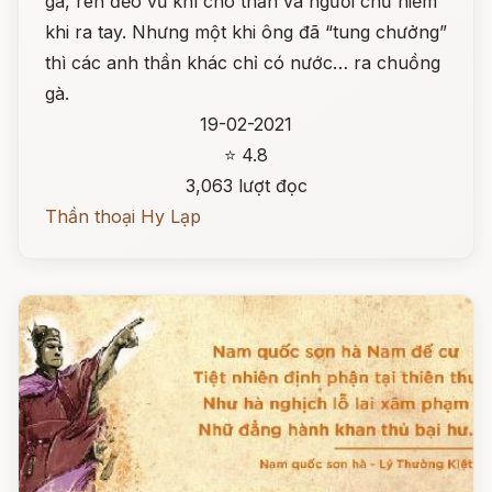
gà, rèn đẽo vũ khí cho thần và người chứ hiếm
khi ra tay. Nhưng một khi ông đã “tung chưởng”
thì các anh thần khác chỉ có nước… ra chuồng
gà.
19-02-2021
⭐ 4.8
3,063 lượt đọc
Thần thoại Hy Lạp