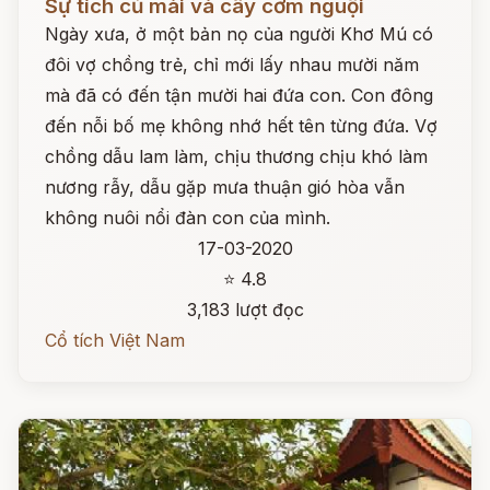
Sự tích củ mài và cây cơm nguội
Ngày xưa, ở một bản nọ của người Khơ Mú có
đôi vợ chồng trẻ, chỉ mới lấy nhau mười năm
mà đã có đến tận mười hai đứa con. Con đông
đến nỗi bố mẹ không nhớ hết tên từng đứa. Vợ
chồng dẫu lam làm, chịu thương chịu khó làm
nương rẫy, dẫu gặp mưa thuận gió hòa vẫn
không nuôi nổi đàn con của mình.
17-03-2020
⭐ 4.8
3,183 lượt đọc
Cổ tích Việt Nam