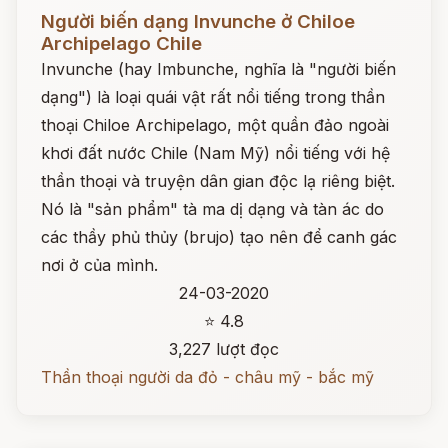
Đọc ngay
Người biến dạng Invunche ở Chiloe
Archipelago Chile
Invunche (hay Imbunche, nghĩa là "người biến
dạng") là loại quái vật rất nổi tiếng trong thần
thoại Chiloe Archipelago, một quần đảo ngoài
khơi đất nước Chile (Nam Mỹ) nổi tiếng với hệ
thần thoại và truyện dân gian độc lạ riêng biệt.
Nó là "sản phẩm" tà ma dị dạng và tàn ác do
các thầy phủ thủy (brujo) tạo nên để canh gác
nơi ở của mình.
24-03-2020
⭐ 4.8
3,227 lượt đọc
Thần thoại người da đỏ - châu mỹ - bắc mỹ