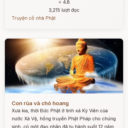
⭐ 4.8
3,215 lượt đọc
Truyện cổ nhà Phật
Đọc ngay
Con rùa và chó hoang
Xưa kia, thời Đức Phật ở tinh xá Kỳ Viên của
nước Xá Vệ, hồng truyền Phật Pháp cho chúng
sinh, có một đạo nhân đã tu hành suốt 12 năm