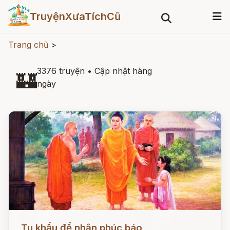
TruyệnXưaTíchCũ
Trang chủ
>
3376 truyện
•
Cập nhật hàng
🏰
ngày
Đọc ngay
Tu khẩu để nhận phúc báo