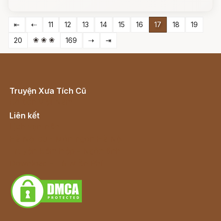
⇤
⇠
11
12
13
14
15
16
17
18
19
❀ ❀ ❀
20
169
⇢
⇥
Truyện Xưa Tích Cũ
Cổ tích Việt Nam
Liên kết
Lịch vạn niên
Hà Nội cũ - Món ngon Hà Nội
Truyện kiếm hiệp - Ngôn tình
Download - Tải Miễn Phí