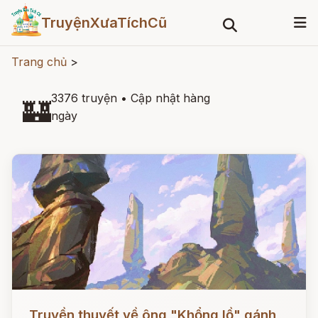
TruyệnXưaTíchCũ
Trang chủ
>
3376 truyện
•
Cập nhật hàng
🏰
ngày
Đọc ngay
Truyền thuyết về ông "Khổng lồ" gánh