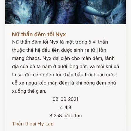
Đọc ngay
Nữ thần đêm tối Nyx
Nữ thần đêm tối Nyx là một trong 5 vị thần
thuộc thế hệ đầu tiên được sinh ra từ Hỗn
mang Chaos. Nyx đại diện cho màn đêm, lãnh
địa của bà ta nằm ở dưới lòng đất, và mỗi khi bà
ta sải đôi cánh đen tối khắp bầu trời hoặc cưỡi
cỗ xe ngựa kéo màn đêm là khi bóng đêm phủ
xuống thế gian.
08-09-2021
⭐ 4.8
8,258 lượt đọc
Thần thoại Hy Lạp