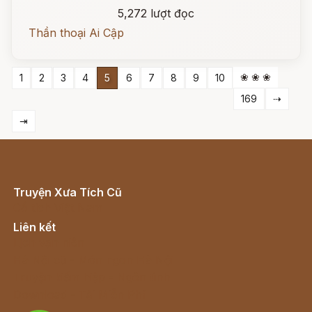
5,272 lượt đọc
Thần thoại Ai Cập
❀ ❀ ❀
1
2
3
4
5
6
7
8
9
10
169
⇢
⇥
Truyện Xưa Tích Cũ
Cổ tích Việt Nam
Liên kết
Lịch vạn niên
Hà Nội cũ - Món ngon Hà Nội
Truyện kiếm hiệp - Ngôn tình
Download - Tải Miễn Phí