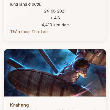
lủng lẳng ở dưới.
24-08-2021
⭐ 4.8
4,410 lượt đọc
Thần thoại Thái Lan
Đọc ngay
Krahang