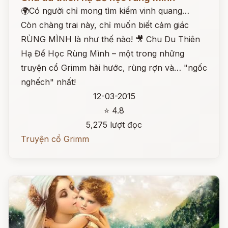
🌍Có người chỉ mong tìm kiếm vinh quang…
Còn chàng trai này, chỉ muốn biết cảm giác
RÙNG MÌNH là như thế nào! 🎥 Chu Du Thiên
Hạ Để Học Rùng Mình – một trong những
truyện cổ Grimm hài hước, rùng rợn và… "ngốc
nghếch" nhất!
12-03-2015
⭐ 4.8
5,275 lượt đọc
Truyện cổ Grimm