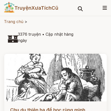
TruyệnXưaTíchCũ
Trang chủ
>
3376 truyện
•
Cập nhật hàng
🏰
ngày
Đọc ngay
Chu du thiên hạ để học rùng mình