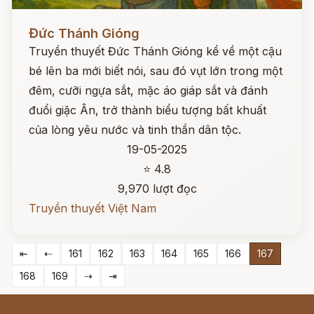
Đọc ngay
Đức Thánh Gióng
Truyền thuyết Đức Thánh Gióng kể về một cậu
bé lên ba mới biết nói, sau đó vụt lớn trong một
đêm, cưỡi ngựa sắt, mặc áo giáp sắt và đánh
đuổi giặc Ân, trở thành biểu tượng bất khuất
của lòng yêu nước và tinh thần dân tộc.
19-05-2025
⭐ 4.8
9,970 lượt đọc
Truyền thuyết Việt Nam
⇤
⇠
161
162
163
164
165
166
167
168
169
⇢
⇥