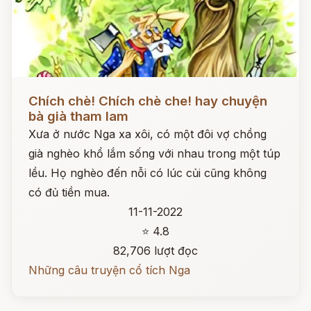
Đọc ngay
Chích chè! Chích chè che! hay chuyện
bà già tham lam
Xưa ở nước Nga xa xôi, có một đôi vợ chồng
già nghèo khổ lắm sống với nhau trong một túp
lều. Họ nghèo đến nỗi có lúc củi cũng không
có đủ tiền mua.
11-11-2022
⭐ 4.8
82,706 lượt đọc
Những câu truyện cổ tích Nga