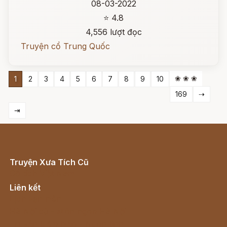
08-03-2022
⭐ 4.8
4,556 lượt đọc
Truyện cổ Trung Quốc
❀ ❀ ❀
1
2
3
4
5
6
7
8
9
10
169
⇢
⇥
Truyện Xưa Tích Cũ
Cổ tích Việt Nam
Liên kết
Lịch vạn niên
Hà Nội cũ - Món ngon Hà Nội
Truyện kiếm hiệp - Ngôn tình