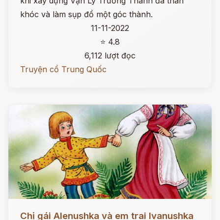
khi xây dựng Vạn Lý Trường Thành đã than
khóc và làm sụp đổ một góc thành.
11-11-2022
⭐ 4.8
6,112 lượt đọc
Truyện cổ Trung Quốc
Đọc ngay
Chị gái Alenushka và em trai Ivanushka