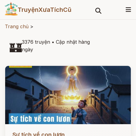
TruyệnXưaTíchCũ
Trang chủ
>
3376 truyện
•
Cập nhật hàng
🏰
ngày
Đọc ngay
Sự tích về con lươn