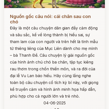
Đọc ngay
Nguồn gốc câu nói: cái chân sau con
chó
Đây là một câu chuyện dân gian đầy cảm động
và sâu sắc, kể về lòng thành bị hiểu sai, sự
tham lam của con người và trên hết là tình mẫu
tử thiêng liêng của Mục Liên dành cho mẹ mình
– bà Thanh Đề. Câu chuyện lý giải nguồn gốc
của hình ảnh chú chó ba chân, tập tục kiêng
rau thơm trong chốn thiền môn, và ra đời của
đại lễ Vu Lan báo hiếu. Hãy cùng lắng nghe
toàn bộ câu chuyện cổ tích kỳ bí này, với giọng
kể truyền cảm và hình ảnh minh họa hấp dẫn,
phù hợp cho cả người lớn và trẻ nhỏ.
04-06-2025