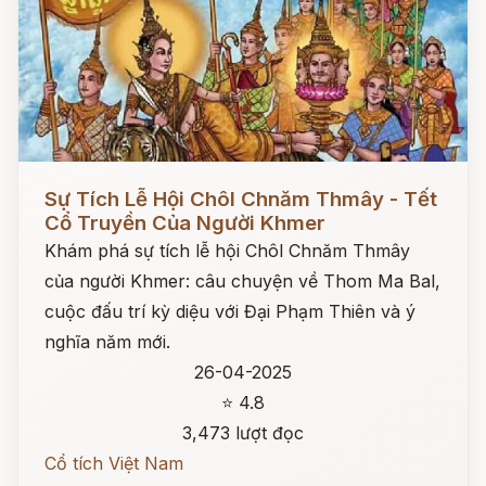
Đọc ngay
Sự Tích Lễ Hội Chôl Chnăm Thmây - Tết
Cổ Truyền Của Người Khmer
Khám phá sự tích lễ hội Chôl Chnăm Thmây
của người Khmer: câu chuyện về Thom Ma Bal,
cuộc đấu trí kỳ diệu với Đại Phạm Thiên và ý
nghĩa năm mới.
26-04-2025
⭐ 4.8
3,473 lượt đọc
Cổ tích Việt Nam