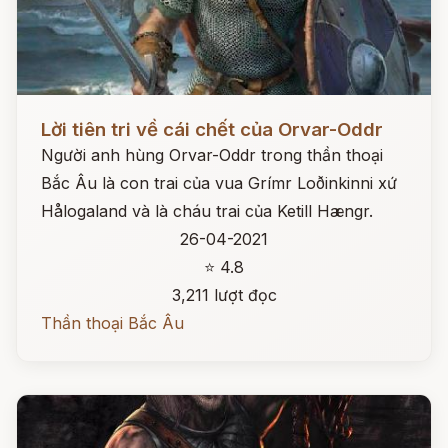
Đọc ngay
Lời tiên tri về cái chết của Orvar-Oddr
Người anh hùng Orvar-Oddr trong thần thoại
Bắc Âu là con trai của vua Grímr Loðinkinni xứ
Hålogaland và là cháu trai của Ketill Hængr.
26-04-2021
⭐ 4.8
3,211 lượt đọc
Thần thoại Bắc Âu