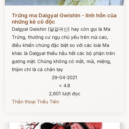
Đọc ngay
Trứng ma Dalgyal Gwishin - linh hồn của
những kẻ cô độc
Dalgyal Gwishin (달걀귀신) hay còn gọi là Ma
Trứng, thường cư ngụ chủ yếu trên núi cao,
điều khiến chúng đặc biệt so với các loài Ma
khác là Dalgyal thiếu hầu hết các bộ phận trên
gương mặt. Chúng không có mắt, mũi, miệng,
thậm chí là cả chân tay
29-04-2021
⭐ 4.8
2,601 lượt đọc
Thần thoại Triều Tiên