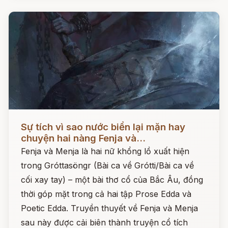
Đọc ngay
Sự tích vì sao nước biển lại mặn hay
chuyện hai nàng Fenja và...
Fenja và Menja là hai nữ khổng lồ xuất hiện
trong Gróttasöngr (Bài ca về Grótti/Bài ca về
cối xay tay) – một bài thơ cổ của Bắc Âu, đồng
thời góp mặt trong cả hai tập Prose Edda và
Poetic Edda. Truyền thuyết về Fenja và Menja
sau này được cải biên thành truyện cổ tích