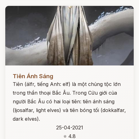
Đọc ngay
Tiên Ánh Sáng
Tiên (álfr, tiếng Anh: elf) là một chủng tộc lớn
trong thần thoại Bắc Âu. Trong Cửu giới của
người Bắc Âu có hai loại tiên: tiên ánh sáng
(ljosalfar, light elves) và tiên bóng tối (dokkalfar,
dark elves).
25-04-2021
⭐ 4.8