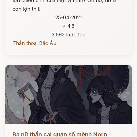
lợn chiến binh của một vị thần? Oh no, nó là
con lợn thịt!
25-04-2021
⭐ 4.8
3,592 lượt đọc
Thần thoại Bắc Âu
Đọc ngay
Ba nữ thần cai quản số mệnh Norn