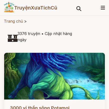
TruyệnXưaTíchCũ
Trang chủ
>
3376 truyện
•
Cập nhật hàng
🏰
ngày
Đọc ngay
3000 vị thần sông Potamoi