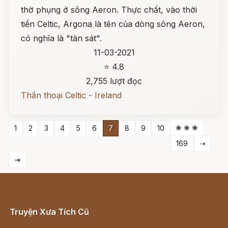
thờ phụng ở sông Aeron. Thực chất, vào thời
tiền Celtic, Argona là tên của dòng sông Aeron,
có nghĩa là "tàn sát".
11-03-2021
⭐ 4.8
2,755 lượt đọc
Thần thoại Celtic - Ireland
❀ ❀ ❀
1
2
3
4
5
6
7
8
9
10
169
⇢
⇥
Truyện Xưa Tích Cũ
Cổ tích Việt Nam