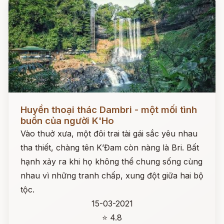
Đọc ngay
Huyền thoại thác Dambri - một mối tình
buồn của người K'Ho
Vào thuở xưa, một đôi trai tài gái sắc yêu nhau
tha thiết, chàng tên K’Đam còn nàng là Bri. Bất
hạnh xảy ra khi họ không thể chung sống cùng
nhau vì những tranh chấp, xung đột giữa hai bộ
tộc.
15-03-2021
⭐ 4.8