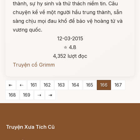
thành, sự hy sinh và thử thách niềm tin. Câu
chuyện kể về một người hầu trung thành, sẵn
sàng chịu mọi đau khổ để bảo vệ hoàng tử và
vương quốc.
12-03-2015
⭐ 4.8
4,352 lượt đọc
Truyện cổ Grimm
⇤
⇠
161
162
163
164
165
166
167
168
169
⇢
⇥
Truyện Xưa Tích Cũ
Cổ tích Việt Nam