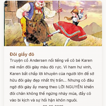
Đọc ngay
Đôi giầy đỏ
Truyện cổ Andersen nổi tiếng về cô bé Karen
mê mẩn đôi giày màu đỏ rực. Vì ham hư vinh,
Karen bất chấp lời khuyên của người lớn để sở
hữu đôi giày đẹp nhất thị trấn… Nhưng cô đâu
ngờ đôi giày ấy mang theo LỜI NGUYỀN khiến
đôi chân không thể ngừng nhảy múa, đẩy cô
vào bi kịch và sự hối hận khôn nguôi.