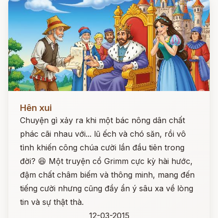
Đọc ngay
Hên xui
Chuyện gì xảy ra khi một bác nông dân chất
phác cãi nhau với... lũ ếch và chó săn, rồi vô
tình khiến công chúa cười lần đầu tiên trong
đời? 😆 Một truyện cổ Grimm cực kỳ hài hước,
đậm chất châm biếm và thông minh, mang đến
tiếng cười nhưng cũng đầy ẩn ý sâu xa về lòng
tin và sự thật thà.
12-03-2015