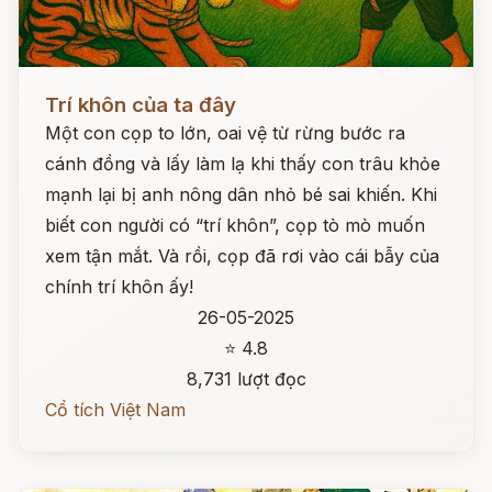
Đọc ngay
Trí khôn của ta đây
Một con cọp to lớn, oai vệ từ rừng bước ra
cánh đồng và lấy làm lạ khi thấy con trâu khỏe
mạnh lại bị anh nông dân nhỏ bé sai khiến. Khi
biết con người có “trí khôn”, cọp tò mò muốn
xem tận mắt. Và rồi, cọp đã rơi vào cái bẫy của
chính trí khôn ấy!
26-05-2025
⭐ 4.8
8,731 lượt đọc
Cổ tích Việt Nam