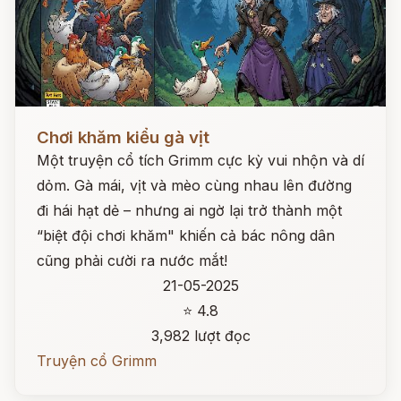
Đọc ngay
Chơi khăm kiểu gà vịt
Một truyện cổ tích Grimm cực kỳ vui nhộn và dí
dỏm. Gà mái, vịt và mèo cùng nhau lên đường
đi hái hạt dẻ – nhưng ai ngờ lại trở thành một
“biệt đội chơi khăm" khiến cả bác nông dân
cũng phải cười ra nước mắt!
21-05-2025
⭐ 4.8
3,982 lượt đọc
Truyện cổ Grimm