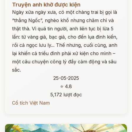
Đọc ngay
Truyện anh khờ được kiện
Ngày xửa ngày xưa, có một chàng trai bị gọi là
“thằng Ngốc”, nghèo khổ nhưng chăm chỉ và
thật thà. Vì quá tin người, anh liên tục bị lừa 5
lần: từ vàng giả, bạc giả, cho đến lụa đinh kiến,
rồi cả ngọc lưu ly... Thế nhưng, cuối cùng, anh
lại khiến cả triều đình phải xử kiện cho mình –
một câu chuyện công lý đầy cảm động và sâu
sắc.
25-05-2025
⭐ 4.8
5,172 lượt đọc
Cổ tích Việt Nam