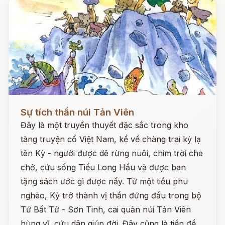
Đọc ngay
Sự tích thần núi Tản Viên
Đây là một truyền thuyết đặc sắc trong kho
tàng truyện cổ Việt Nam, kể về chàng trai kỳ lạ
tên Kỳ - người được dê rừng nuôi, chim trời che
chở, cứu sống Tiểu Long Hầu và được ban
tặng sách ước gì được nấy. Từ một tiều phu
nghèo, Kỳ trở thành vị thần đứng đầu trong bộ
Tứ Bất Tử - Sơn Tinh, cai quản núi Tản Viên
hùng vĩ, cứu dân giúp đời. Đây cũng là tiền đề