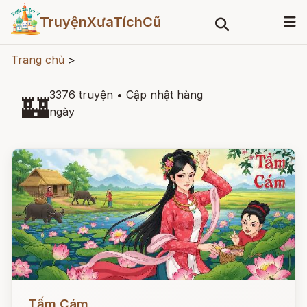
TruyệnXưaTíchCũ
Trang chủ
>
3376 truyện
•
Cập nhật hàng
🏰
ngày
Đọc ngay
Tấm Cám