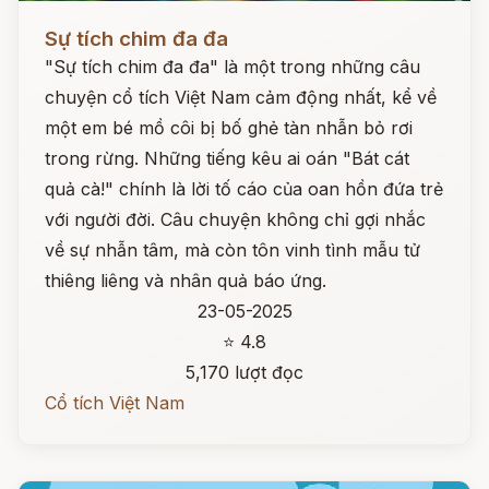
Đọc ngay
Sự tích chim đa đa
"Sự tích chim đa đa" là một trong những câu
chuyện cổ tích Việt Nam cảm động nhất, kể về
một em bé mồ côi bị bố ghẻ tàn nhẫn bỏ rơi
trong rừng. Những tiếng kêu ai oán "Bát cát
quả cà!" chính là lời tố cáo của oan hồn đứa trẻ
với người đời. Câu chuyện không chỉ gợi nhắc
về sự nhẫn tâm, mà còn tôn vinh tình mẫu tử
thiêng liêng và nhân quả báo ứng.
23-05-2025
⭐ 4.8
5,170 lượt đọc
Cổ tích Việt Nam