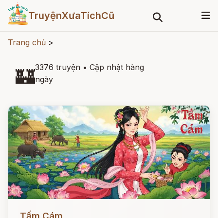
TruyệnXưaTíchCũ
Trang chủ
>
3376 truyện
•
Cập nhật hàng
🏰
ngày
Đọc ngay
Tấm Cám