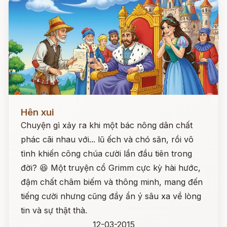
Đọc ngay
Hên xui
Chuyện gì xảy ra khi một bác nông dân chất
phác cãi nhau với... lũ ếch và chó săn, rồi vô
tình khiến công chúa cười lần đầu tiên trong
đời? 😆 Một truyện cổ Grimm cực kỳ hài hước,
đậm chất châm biếm và thông minh, mang đến
tiếng cười nhưng cũng đầy ẩn ý sâu xa về lòng
tin và sự thật thà.
12-03-2015