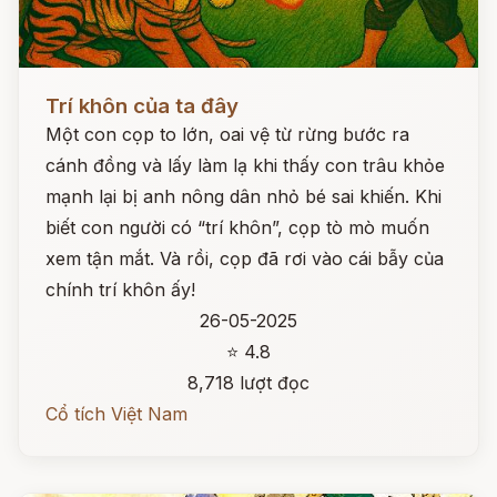
Đọc ngay
Trí khôn của ta đây
Một con cọp to lớn, oai vệ từ rừng bước ra
cánh đồng và lấy làm lạ khi thấy con trâu khỏe
mạnh lại bị anh nông dân nhỏ bé sai khiến. Khi
biết con người có “trí khôn”, cọp tò mò muốn
xem tận mắt. Và rồi, cọp đã rơi vào cái bẫy của
chính trí khôn ấy!
26-05-2025
⭐ 4.8
8,718 lượt đọc
Cổ tích Việt Nam