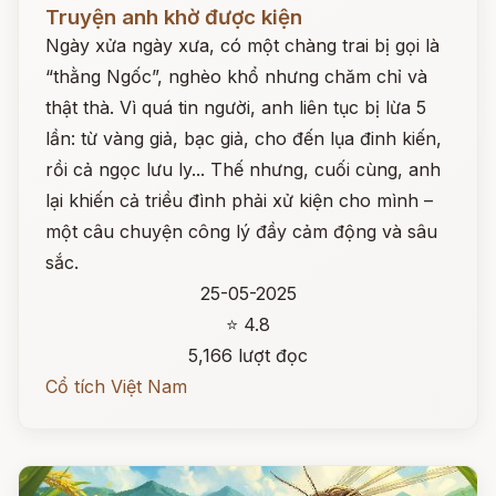
Đọc ngay
Truyện anh khờ được kiện
Ngày xửa ngày xưa, có một chàng trai bị gọi là
“thằng Ngốc”, nghèo khổ nhưng chăm chỉ và
thật thà. Vì quá tin người, anh liên tục bị lừa 5
lần: từ vàng giả, bạc giả, cho đến lụa đinh kiến,
rồi cả ngọc lưu ly... Thế nhưng, cuối cùng, anh
lại khiến cả triều đình phải xử kiện cho mình –
một câu chuyện công lý đầy cảm động và sâu
sắc.
25-05-2025
⭐ 4.8
5,166 lượt đọc
Cổ tích Việt Nam