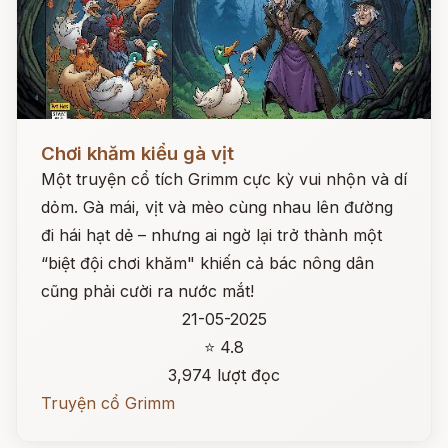
Đọc ngay
Chơi khăm kiểu gà vịt
Một truyện cổ tích Grimm cực kỳ vui nhộn và dí
dỏm. Gà mái, vịt và mèo cùng nhau lên đường
đi hái hạt dẻ – nhưng ai ngờ lại trở thành một
“biệt đội chơi khăm" khiến cả bác nông dân
cũng phải cười ra nước mắt!
21-05-2025
⭐ 4.8
3,974 lượt đọc
Truyện cổ Grimm