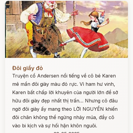
Đọc ngay
Đôi giầy đỏ
Truyện cổ Andersen nổi tiếng về cô bé Karen
mê mẩn đôi giày màu đỏ rực. Vì ham hư vinh,
Karen bất chấp lời khuyên của người lớn để sở
hữu đôi giày đẹp nhất thị trấn… Nhưng cô đâu
ngờ đôi giày ấy mang theo LỜI NGUYỀN khiến
đôi chân không thể ngừng nhảy múa, đẩy cô
vào bi kịch và sự hối hận khôn nguôi.