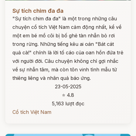
Đọc ngay
Sự tích chim đa đa
"Sự tích chim đa đa" là một trong những câu
chuyện cổ tích Việt Nam cảm động nhất, kể về
một em bé mồ côi bị bố ghẻ tàn nhẫn bỏ rơi
trong rừng. Những tiếng kêu ai oán "Bát cát
quả cà!" chính là lời tố cáo của oan hồn đứa trẻ
với người đời. Câu chuyện không chỉ gợi nhắc
về sự nhẫn tâm, mà còn tôn vinh tình mẫu tử
thiêng liêng và nhân quả báo ứng.
23-05-2025
⭐ 4.8
5,163 lượt đọc
Cổ tích Việt Nam