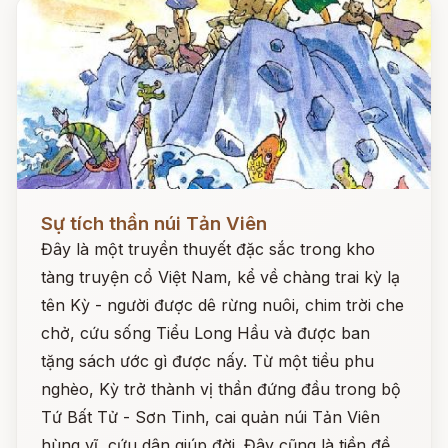
Đọc ngay
Sự tích thần núi Tản Viên
Đây là một truyền thuyết đặc sắc trong kho
tàng truyện cổ Việt Nam, kể về chàng trai kỳ lạ
tên Kỳ - người được dê rừng nuôi, chim trời che
chở, cứu sống Tiểu Long Hầu và được ban
tặng sách ước gì được nấy. Từ một tiều phu
nghèo, Kỳ trở thành vị thần đứng đầu trong bộ
Tứ Bất Tử - Sơn Tinh, cai quản núi Tản Viên
hùng vĩ, cứu dân giúp đời. Đây cũng là tiền đề