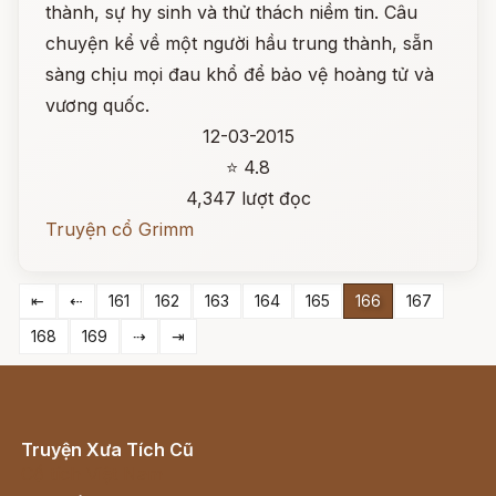
thành, sự hy sinh và thử thách niềm tin. Câu
chuyện kể về một người hầu trung thành, sẵn
sàng chịu mọi đau khổ để bảo vệ hoàng tử và
vương quốc.
12-03-2015
⭐ 4.8
4,347 lượt đọc
Truyện cổ Grimm
⇤
⇠
161
162
163
164
165
166
167
168
169
⇢
⇥
Truyện Xưa Tích Cũ
Cổ tích Việt Nam