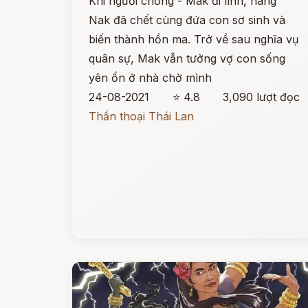
Khi người chồng - Mak đi lính, nàng
Nak đã chết cùng đứa con sơ sinh và
biến thành hồn ma. Trở về sau nghĩa vụ
quân sự, Mak vẫn tưởng vợ con sống
yên ổn ở nhà chờ mình
24-08-2021
⭐ 4.8
3,090 lượt đọc
Thần thoại Thái Lan