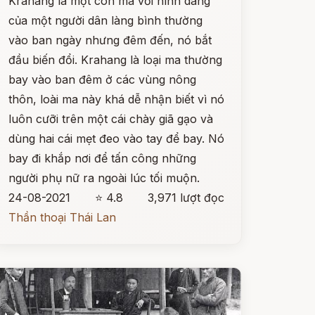
Krahang là một con ma với hình dáng
của một người dân làng bình thường
vào ban ngày nhưng đêm đến, nó bắt
đầu biến đổi. Krahang là loại ma thường
bay vào ban đêm ở các vùng nông
thôn, loài ma này khá dễ nhận biết vì nó
luôn cưỡi trên một cái chày giã gạo và
dùng hai cái mẹt đeo vào tay để bay. Nó
bay đi khắp nơi để tấn công những
người phụ nữ ra ngoài lúc tối muộn.
24-08-2021
⭐ 4.8
3,971 lượt đọc
Thần thoại Thái Lan