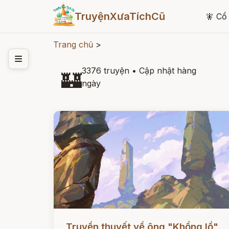
TruyệnXưaTíchCũ
🧚
Cổ 
Trang chủ
>
3376 truyện
•
Cập nhật hàng
🏰
ngày
Đọc ngay
Truyền thuyết về ông "Khổng lồ"