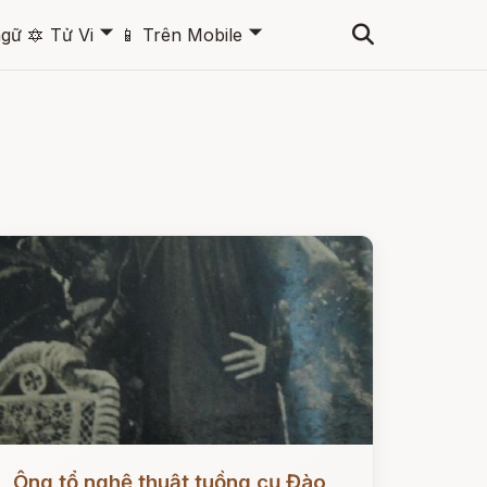
🞃
🞃
ngữ
🔯
Tử Vi
📱
Trên Mobile
ọc ngay
Ông tổ nghệ thuật tuồng cụ Đào