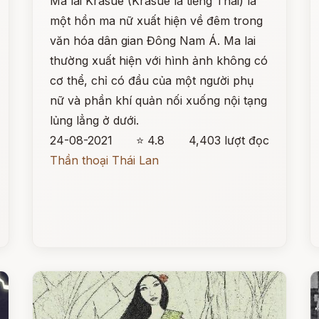
Ma lai Krasue (Krasue là tiếng Thái) là
một hồn ma nữ xuất hiện về đêm trong
văn hóa dân gian Đông Nam Á. Ma lai
thường xuất hiện với hình ảnh không có
cơ thể, chỉ có đầu của một người phụ
nữ và phần khí quản nối xuống nội tạng
lủng lẳng ở dưới.
24-08-2021
⭐ 4.8
4,403 lượt đọc
Thần thoại Thái Lan