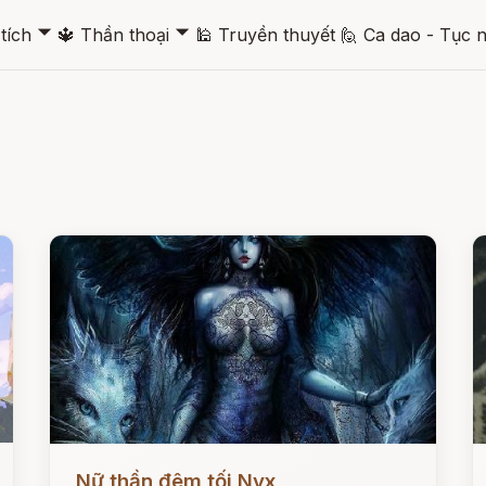
🞃
🞃
tích
🔱
Thần thoại
🕌
Truyền thuyết
🙋
Ca dao - Tục 
Đọc ngay
Đ
Nữ thần đêm tối Nyx