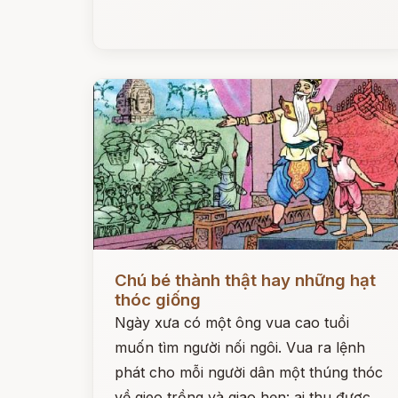
Đọc ngay
Chú bé thành thật hay những hạt
thóc giống
Ngày xưa có một ông vua cao tuổi
muốn tìm người nối ngôi. Vua ra lệnh
phát cho mỗi người dân một thúng thóc
về gieo trồng và giao hẹn: ai thu được