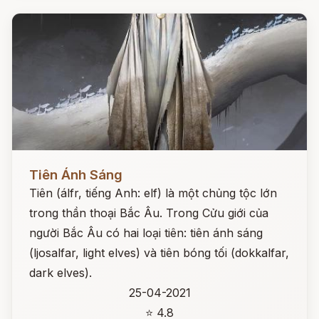
Đọc ngay
Tiên Ánh Sáng
Tiên (álfr, tiếng Anh: elf) là một chủng tộc lớn
trong thần thoại Bắc Âu. Trong Cửu giới của
người Bắc Âu có hai loại tiên: tiên ánh sáng
(ljosalfar, light elves) và tiên bóng tối (dokkalfar,
dark elves).
25-04-2021
⭐ 4.8