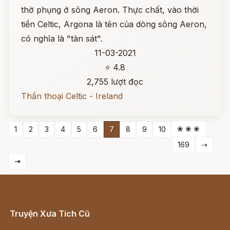
thờ phụng ở sông Aeron. Thực chất, vào thời
tiền Celtic, Argona là tên của dòng sông Aeron,
có nghĩa là "tàn sát".
11-03-2021
⭐ 4.8
2,755 lượt đọc
Thần thoại Celtic - Ireland
❀ ❀ ❀
1
2
3
4
5
6
7
8
9
10
169
⇢
⇥
Truyện Xưa Tích Cũ
Cổ tích Việt Nam