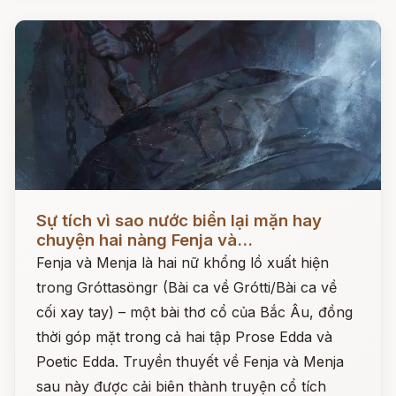
Đọc ngay
Sự tích vì sao nước biển lại mặn hay
chuyện hai nàng Fenja và...
Fenja và Menja là hai nữ khổng lồ xuất hiện
trong Gróttasöngr (Bài ca về Grótti/Bài ca về
cối xay tay) – một bài thơ cổ của Bắc Âu, đồng
thời góp mặt trong cả hai tập Prose Edda và
Poetic Edda. Truyền thuyết về Fenja và Menja
sau này được cải biên thành truyện cổ tích