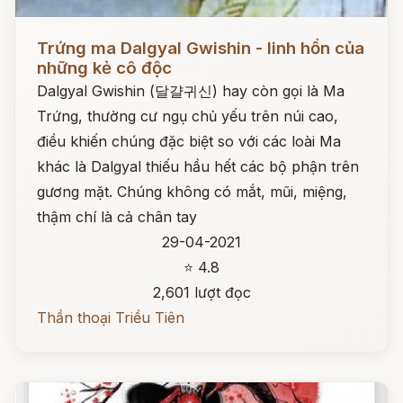
Đọc ngay
Trứng ma Dalgyal Gwishin - linh hồn của
những kẻ cô độc
Dalgyal Gwishin (달걀귀신) hay còn gọi là Ma
Trứng, thường cư ngụ chủ yếu trên núi cao,
điều khiến chúng đặc biệt so với các loài Ma
khác là Dalgyal thiếu hầu hết các bộ phận trên
gương mặt. Chúng không có mắt, mũi, miệng,
thậm chí là cả chân tay
29-04-2021
⭐ 4.8
2,601 lượt đọc
Thần thoại Triều Tiên