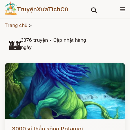
TruyệnXưaTíchCũ
Trang chủ
>
3376 truyện
•
Cập nhật hàng
🏰
ngày
Đọc ngay
3000 vị thần sông Potamoi