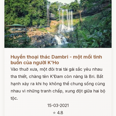
Đọc ngay
Huyền thoại thác Dambri - một mối tình
buồn của người K'Ho
Vào thuở xưa, một đôi trai tài gái sắc yêu nhau
tha thiết, chàng tên K’Đam còn nàng là Bri. Bất
hạnh xảy ra khi họ không thể chung sống cùng
nhau vì những tranh chấp, xung đột giữa hai bộ
tộc.
15-03-2021
⭐ 4.8