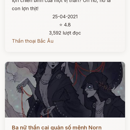
lợn chiến binh của một vị thần? Oh no, nó là
con lợn thịt!
25-04-2021
⭐ 4.8
3,592 lượt đọc
Thần thoại Bắc Âu
Đọc ngay
Ba nữ thần cai quản số mệnh Norn