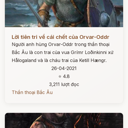
Đọc ngay
Lời tiên tri về cái chết của Orvar-Oddr
Người anh hùng Orvar-Oddr trong thần thoại
Bắc Âu là con trai của vua Grímr Loðinkinni xứ
Hålogaland và là cháu trai của Ketill Hængr.
26-04-2021
⭐ 4.8
3,211 lượt đọc
Thần thoại Bắc Âu