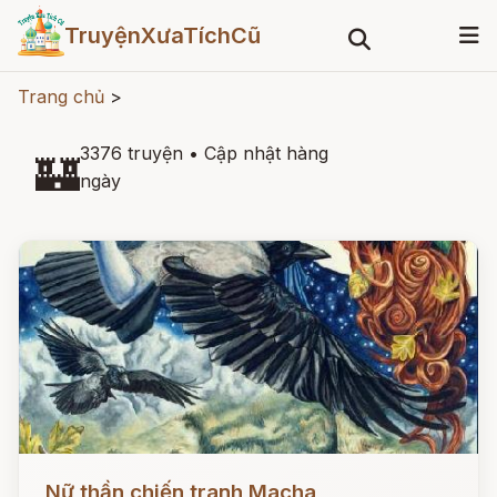
TruyệnXưaTíchCũ
Trang chủ
>
3376 truyện
•
Cập nhật hàng
🏰
ngày
Đọc ngay
Nữ thần chiến tranh Macha