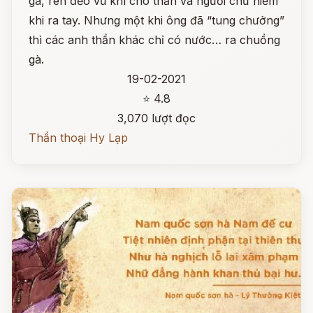
gà, rèn đẽo vũ khí cho thần và người chứ hiếm
khi ra tay. Nhưng một khi ông đã “tung chưởng”
thì các anh thần khác chỉ có nước… ra chuồng
gà.
19-02-2021
⭐ 4.8
3,070 lượt đọc
Thần thoại Hy Lạp