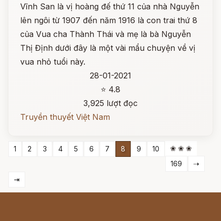
Vĩnh San là vị hoàng đế thứ 11 của nhà Nguyễn
lên ngôi từ 1907 đến năm 1916 là con trai thứ 8
của Vua cha Thành Thái và mẹ là bà Nguyễn
Thị Định dưới đây là một vài mẩu chuyện về vị
vua nhỏ tuổi này.
28-01-2021
⭐ 4.8
3,925 lượt đọc
Truyền thuyết Việt Nam
❀ ❀ ❀
1
2
3
4
5
6
7
8
9
10
169
⇢
⇥