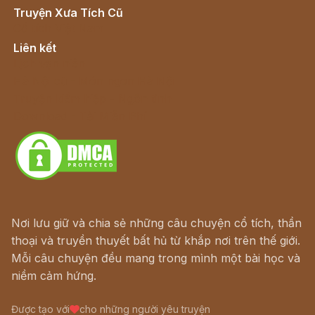
Truyện Xưa Tích Cũ
Cổ tích Việt Nam
Liên kết
Lịch vạn niên
Hà Nội cũ - Món ngon Hà Nội
Truyện kiếm hiệp - Ngôn tình
Download - Tải Miễn Phí
Nơi lưu giữ và chia sẻ những câu chuyện cổ tích, thần
thoại và truyền thuyết bất hủ từ khắp nơi trên thế giới.
Mỗi câu chuyện đều mang trong mình một bài học và
niềm cảm hứng.
Được tạo với
cho những người yêu truyện