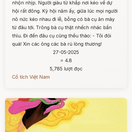
nhộn nhịp. Người giàu từ khắp nơi kéo về dự
hội rất đông. Kỳ hội năm ấy, giữa lúc mọi người
nô nức kéo nhau đi lễ, bỗng có bà cụ ăn mày
từ đâu tới. Trông bà cụ thật nhếch nhác bẩn
thỉu. Đi đến đâu cụ cũng thều thào: - Tôi đói
quá! Xin các ông các bà rủ lòng thương!
27-05-2025
⭐ 4.8
5,785 lượt đọc
Cổ tích Việt Nam