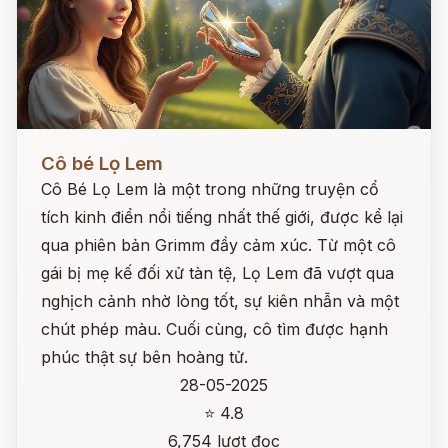
Đọc ngay
Cô bé Lọ Lem
Cô Bé Lọ Lem là một trong những truyện cổ
tích kinh điển nổi tiếng nhất thế giới, được kể lại
qua phiên bản Grimm đầy cảm xúc. Từ một cô
gái bị mẹ kế đối xử tàn tệ, Lọ Lem đã vượt qua
nghịch cảnh nhờ lòng tốt, sự kiên nhẫn và một
chút phép màu. Cuối cùng, cô tìm được hạnh
phúc thật sự bên hoàng tử.
28-05-2025
⭐ 4.8
6,754 lượt đọc