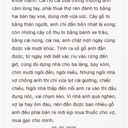
khoẻ mạnh. Cái rìu cái búa thông thường anh
cầm lỏng tay, phải thuê thợ rèn đánh to bằng
hai bàn tay xoè, dùng mới vừa sức. Cây gỗ to
bằng thân người, anh chỉ đẵn bốn nhát là xong;
còn những cây cổ thụ to bằng bánh xe trâu,
bằng cái nong, cái nia, anh chặt một ngày cũng
được vài mươi khúc. Tính ra số gỗ anh đẵn
được, từ ngày mới biết vác rìu vào rừng đến
giờ, cũng đủ dựng nhà cho ba làng, bảy xóm,
chín mười ngôi đền, ngôi miếu. Nhưng ngôi nhà
vợ chồng anh thì chỉ vừa lọt cái giường, chiếc
chiếu. Ngôi nhà thấp đến nỗi anh ra vào thì đầu
đụng nóc, vai chạm kèo. Vì nhà anh quá nghèo,
vợ lại hay ốm đau, nên đẵn được bao nhiêu gỗ
anh đều phải bán rẻ mới kịp mua thuốc cho vợ,
mua gạo cho mình.