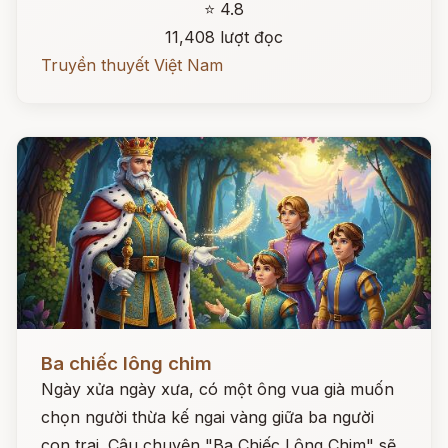
⭐ 4.8
11,408 lượt đọc
Truyền thuyết Việt Nam
Đọc ngay
Ba chiếc lông chim
Ngày xửa ngày xưa, có một ông vua già muốn
chọn người thừa kế ngai vàng giữa ba người
con trai. Câu chuyện "Ba Chiếc Lông Chim" sẽ