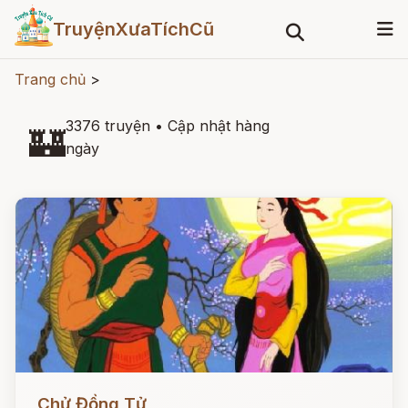
TruyệnXưaTíchCũ
Trang chủ
>
3376 truyện
•
Cập nhật hàng
🏰
ngày
Đọc ngay
Chử Đồng Tử