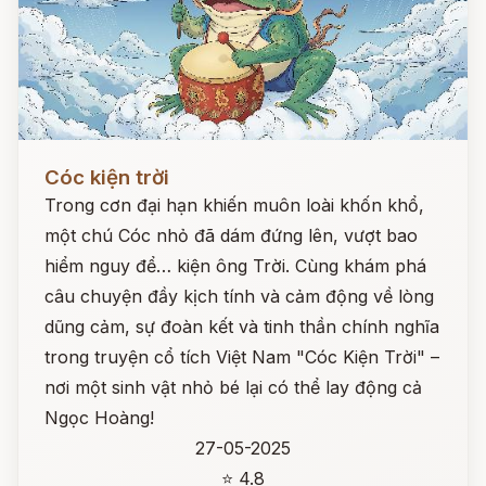
Đọc ngay
Cóc kiện trời
Trong cơn đại hạn khiến muôn loài khốn khổ,
một chú Cóc nhỏ đã dám đứng lên, vượt bao
hiểm nguy để… kiện ông Trời. Cùng khám phá
câu chuyện đầy kịch tính và cảm động về lòng
dũng cảm, sự đoàn kết và tinh thần chính nghĩa
trong truyện cổ tích Việt Nam "Cóc Kiện Trời" –
nơi một sinh vật nhỏ bé lại có thể lay động cả
Ngọc Hoàng!
27-05-2025
⭐ 4.8