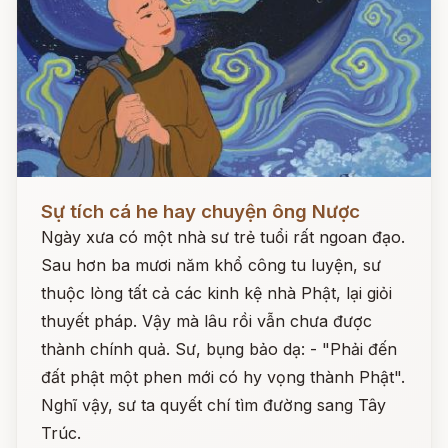
Đọc ngay
Sự tích cá he hay chuyện ông Nược
Ngày xưa có một nhà sư trẻ tuổi rất ngoan đạo.
Sau hơn ba mươi năm khổ công tu luyện, sư
thuộc lòng tất cả các kinh kệ nhà Phật, lại giỏi
thuyết pháp. Vậy mà lâu rồi vẫn chưa được
thành chính quả. Sư, bụng bảo dạ: - "Phải đến
đất phật một phen mới có hy vọng thành Phật".
Nghĩ vậy, sư ta quyết chí tìm đường sang Tây
Trúc.