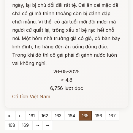
ngày, lại bị chủ đối đãi rất tệ. Cái ăn cái mặc đã
chả có gì mà thỉnh thoảng còn bị đánh đập
chửi mắng. Vì thế, cô gái tuổi mới đôi mươi mà
người cứ quắt lại, trông xấu xí bệ rạc hết chỗ
nói. Một hôm nhà trưởng giả có giỗ, cỗ bàn bày
linh đình, họ hàng đến ăn uống đông đúc.
Trong khi đó thì cô gái phải đi gánh nước luôn
vai không nghỉ.
26-05-2025
⭐ 4.8
6,756 lượt đọc
Cổ tích Việt Nam
⇤
⇠
161
162
163
164
165
166
167
168
169
⇢
⇥