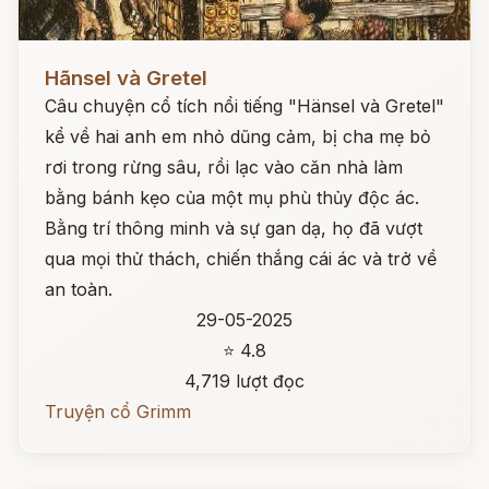
Đọc ngay
Hãnsel và Gretel
Câu chuyện cổ tích nổi tiếng "Hänsel và Gretel"
kể về hai anh em nhỏ dũng cảm, bị cha mẹ bỏ
rơi trong rừng sâu, rồi lạc vào căn nhà làm
bằng bánh kẹo của một mụ phù thủy độc ác.
Bằng trí thông minh và sự gan dạ, họ đã vượt
qua mọi thử thách, chiến thắng cái ác và trở về
an toàn.
29-05-2025
⭐ 4.8
4,719 lượt đọc
Truyện cổ Grimm