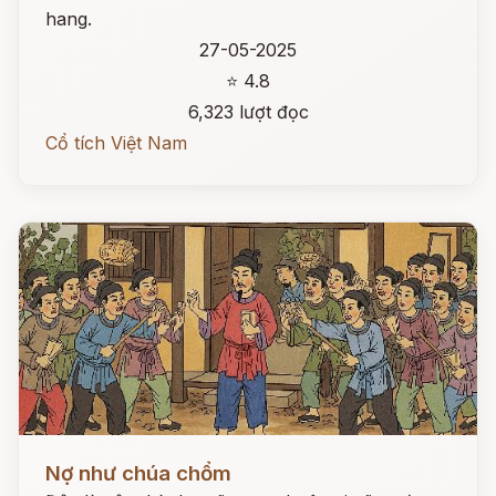
hang.
27-05-2025
⭐ 4.8
6,323 lượt đọc
Cổ tích Việt Nam
Đọc ngay
Nợ như chúa chổm