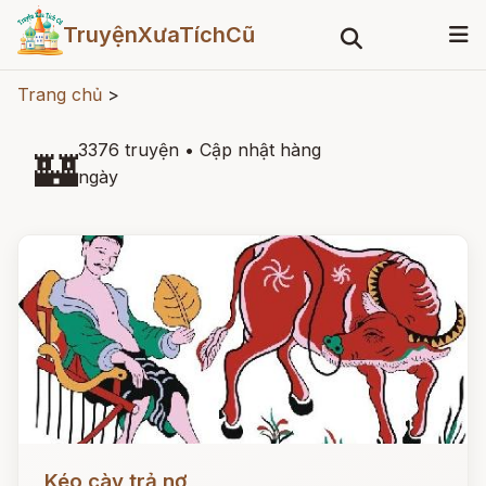
TruyệnXưaTíchCũ
Trang chủ
>
3376 truyện
•
Cập nhật hàng
🏰
ngày
Đọc ngay
Kéo cày trả nợ