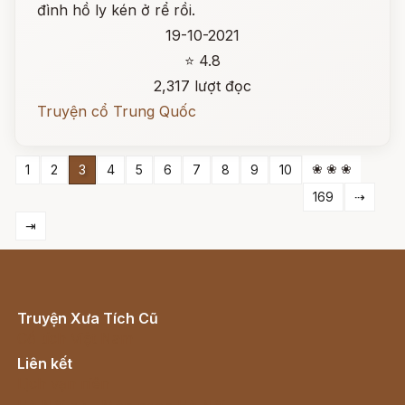
đình hồ ly kén ở rể rồi.
19-10-2021
⭐ 4.8
2,317 lượt đọc
Truyện cổ Trung Quốc
❀ ❀ ❀
1
2
3
4
5
6
7
8
9
10
169
⇢
⇥
Truyện Xưa Tích Cũ
Cổ tích Việt Nam
Liên kết
Lịch vạn niên