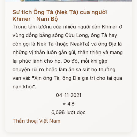
Đọc ngay
Sự tích Ông Tà (Nek Tà) của người
Khmer - Nam Bộ
Trong tâm tưởng của nhiều người dân Khmer ở
vùng đồng bằng sông Cửu Long, ông Tà hay
còn gọi là Nek Tà (hoặc NeakTa) và ông Địa là
những vị thần luôn gần gũi, thân thiện và mang
lại phúc lành cho họ. Do đó, mỗi khi gặp
chuyện rủi ro hoặc làm ăn sa sút họ thường
van vái: "Xin ông Tà, ông Địa gia trì cho tai qua
nạn khỏi".
04-11-2021
⭐ 4.8
6,698 lượt đọc
Thần thoại Việt Nam