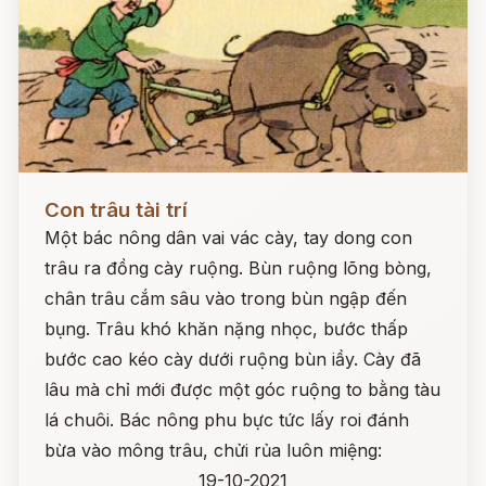
Đọc ngay
Con trâu tài trí
Một bác nông dân vai vác cày, tay dong con
trâu ra đồng cày ruộng. Bùn ruộng lõng bòng,
chân trâu cắm sâu vào trong bùn ngập đến
bụng. Trâu khó khăn nặng nhọc, bước thấp
bước cao kéo cày dưới ruộng bùn iầy. Cày đã
lâu mà chỉ mới được một góc ruộng to bằng tàu
lá chuôi. Bác nông phu bực tức lấy roi đánh
bừa vào mông trâu, chửi rủa luôn miệng:
19-10-2021