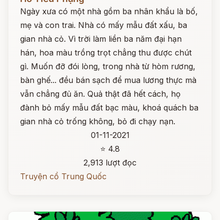
Ngày xưa có một nhà gồm ba nhân khẩu là bố,
mẹ và con trai. Nhà có mấy mẫu đất xấu, ba
gian nhà cỏ. Vì trời làm liền ba năm đại hạn
hán, hoa màu trồng trọt chẳng thu được chút
gì. Muốn đỡ đói lòng, trong nhà từ hòm rương,
bàn ghế... đều bán sạch để mua lương thực mà
vẫn chẳng đủ ăn. Quả thật đã hết cách, họ
đành bỏ mấy mẫu đất bạc màu, khoá quách ba
gian nhà cỏ trống không, bỏ đi chạy nạn.
01-11-2021
⭐ 4.8
2,913 lượt đọc
Truyện cổ Trung Quốc