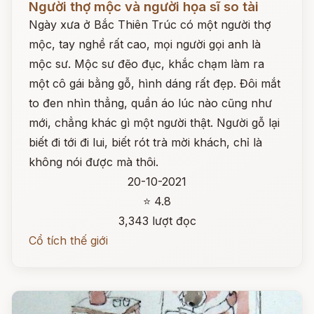
Người thợ mộc và người họa sĩ so tài
Ngày xưa ở Bắc Thiên Trúc có một người thợ
mộc, tay nghề rất cao, mọi người gọi anh là
mộc sư. Mộc sư đẽo đục, khắc chạm làm ra
một cô gái bằng gỗ, hình dáng rất đẹp. Đôi mắt
to đen nhìn thẳng, quần áo lúc nào cũng như
mới, chẳng khác gì một người thật. Người gỗ lại
biết đi tới đi lui, biết rót trà mời khách, chỉ là
không nói được mà thôi.
20-10-2021
⭐ 4.8
3,343 lượt đọc
Cổ tích thế giới