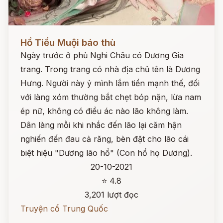
Đọc ngay
Hồ Tiểu Muội báo thù
Ngày trước ở phủ Nghi Châu có Dương Gia
trang. Trong trang có nhà địa chủ tên là Dương
Hưng. Người này ỷ mình lắm tiền mạnh thế, đối
với làng xóm thường bắt chẹt bóp nặn, lừa nam
ép nữ, không có điều ác nào lão không làm.
Dân làng mỗi khi nhắc đến lão lại căm hận
nghiến đến đau cả răng, bèn đặt cho lão cái
biệt hiệu "Dương lão hổ" (Con hổ họ Dương).
20-10-2021
⭐ 4.8
3,201 lượt đọc
Truyện cổ Trung Quốc