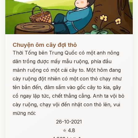
Đọc ngay
Chuyện ôm cây đợi thỏ
Thời Tống bên Trung Quốc có một anh nông
dân trồng được mấy mẫu ruộng, phía đầu
mảnh ruộng có một cái cây to. Một hôm đang
cày ruộng đột nhiên có một con thỏ chạy như
tên bắn đến, đâm sầm vào gốc cây to kia, gãy
cổ ngay lập tức, chết thẳng cẳng. Anh ta vội bỏ
cày ruộng, chạy vội đến nhặt con thỏ lên, vui
mừng nói:
26-10-2021
⭐ 4.8