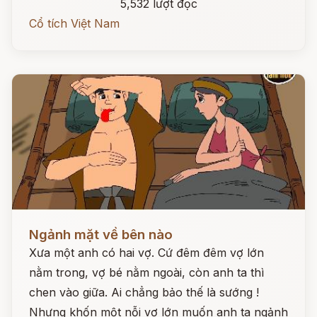
5,532 lượt đọc
Cổ tích Việt Nam
Đọc ngay
Ngảnh mặt về bên nào
Xưa một anh có hai vợ. Cứ đêm đêm vợ lớn
nằm trong, vợ bé nằm ngoài, còn anh ta thì
chen vào giữa. Ai chẳng bảo thế là sướng !
Nhưng khốn một nỗi vợ lớn muốn anh ta ngảnh