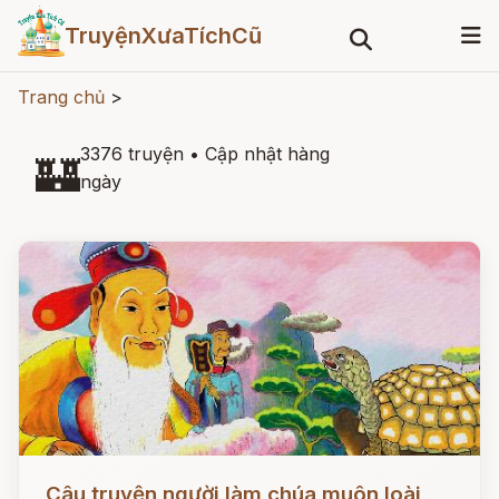
TruyệnXưaTíchCũ
Trang chủ
>
3376 truyện
•
Cập nhật hàng
🏰
ngày
Đọc ngay
Câu truyện người làm chúa muôn loài