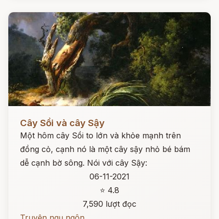
Đọc ngay
Cây Sồi và cây Sậy
Một hôm cây Sồi to lớn và khỏe mạnh trên
đồng cỏ, cạnh nó là một cây sậy nhỏ bé bám
dễ cạnh bờ sông. Nói với cây Sậy:
06-11-2021
⭐ 4.8
7,590 lượt đọc
Truyện ngụ ngôn