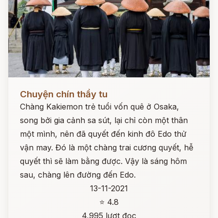
Đọc ngay
Chuyện chín thầy tu
Chàng Kakiemon trẻ tuổi vốn quê ở Osaka,
song bởi gia cảnh sa sút, lại chỉ còn một thân
một mình, nên đã quyết đến kinh đô Edo thử
vận may. Đó là một chàng trai cương quyết, hễ
quyết thì sẽ làm bằng được. Vậy là sáng hôm
sau, chàng lên đường đến Edo.
13-11-2021
⭐ 4.8
4,995 lượt đọc