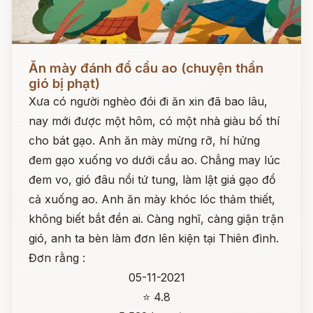
Đọc ngay
Ăn mày đánh đổ cầu ao (chuyện thần
gió bị phạt)
Xưa có người nghèo đói đi ăn xin đã bao lâu,
nay mới được một hôm, có một nhà giàu bố thí
cho bát gạo. Anh ăn mày mừng rỡ, hí hửng
đem gạo xuống vo dưới cầu ao. Chẳng may lúc
đem vo, gió đâu nổi tứ tung, làm lật giá gạo đổ
cả xuống ao. Anh ăn mày khóc lóc thảm thiết,
không biết bắt đền ai. Càng nghĩ, càng giận trận
gió, anh ta bèn làm đơn lên kiện tại Thiên đình.
Đơn rằng :
05-11-2021
⭐ 4.8