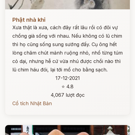
Đọc ngay
Phật nhà khỉ
Xưa thật là xưa, cách đây rất lâu rồi có đôi vự
chồng già sống với nhau. Nếu không có lũ chim
thì họ cũng sống sung sướng đấy. Cụ ông hết
lòng chăm chút mảnh ruộng nhỏ, nhổ từng túm
cỏ dại, nhưng hễ cứ vừa nhú được chồi nào thì
lũ chim háu đói, lại tới mổ cho bằng sạch.
17-12-2021
⭐ 4.8
4,067 lượt đọc
Cổ tích Nhật Bản