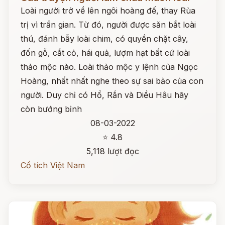
Loài người trở về lên ngôi hoàng đế, thay Rùa
trị vì trần gian. Từ đó, người được săn bắt loài
thú, đánh bẫy loài chim, có quyền chặt cây,
đốn gỗ, cắt cỏ, hái quả, lượm hạt bất cứ loài
thảo mộc nào. Loài thảo mộc y lệnh của Ngọc
Hoàng, nhất nhất nghe theo sự sai bảo của con
người. Duy chỉ có Hổ, Rắn và Diều Hâu hãy
còn bướng bỉnh
08-03-2022
⭐ 4.8
5,118 lượt đọc
Cổ tích Việt Nam