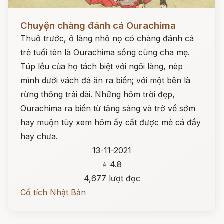
Đọc ngay
Chuyện chàng đánh cá Ourachima
Thuở trước, ở làng nhỏ nọ có chàng đánh cá
trẻ tuổi tên là Ourachima sống cùng cha mẹ.
Túp lều của họ tách biệt với ngôi làng, nép
mình dưới vách đá ăn ra biển; với một bên là
rừng thông trải dài. Những hôm trời đẹp,
Ourachima ra biển từ tảng sáng và trở về sớm
hay muộn tùy xem hôm ấy cất được mẻ cá đầy
hay chưa.
13-11-2021
⭐ 4.8
4,677 lượt đọc
Cổ tích Nhật Bản