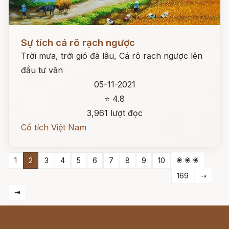
Đọc ngay
Sự tích cá rô rạch ngược
Trời mưa, trời gió đã lâu, Cá rô rạch ngược lên
đầu tư văn
05-11-2021
⭐ 4.8
3,961 lượt đọc
Cổ tích Việt Nam
❀ ❀ ❀
1
2
3
4
5
6
7
8
9
10
169
⇢
⇥