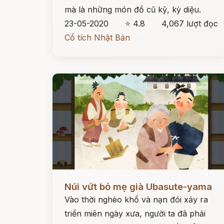
mà là những món đồ cũ kỹ, kỳ diệu.
23-05-2020
⭐ 4.8
4,067 lượt đọc
Cổ tích Nhật Bản
Đọc ngay
Núi vứt bỏ mẹ già Ubasute-yama
Vào thời nghèo khổ và nạn đói xảy ra
triền miên ngày xưa, người ta đã phải