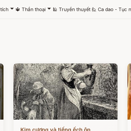
🞃
🞃
tích
🔱
Thần thoại
🕌
Truyền thuyết
🙋
Ca dao - Tục 
Đọc ngay
Đ
Kim cương và tiếng ếch ộp