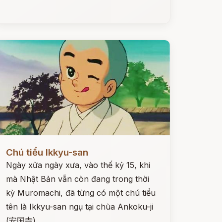
ọc ngay
Chú tiểu Ikkyu-san
Ngày xửa ngày xưa, vào thế kỷ 15, khi
mà Nhật Bản vẫn còn đang trong thời
kỳ Muromachi, đã từng có một chú tiểu
tên là Ikkyu-san ngụ tại chùa Ankoku-ji
(安国寺).