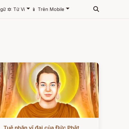
🞃
🞃
ngữ
🔯
Tử Vi
📱
Trên Mobile
ọc ngay
Tuệ nhãn vĩ đại của Đức Phật