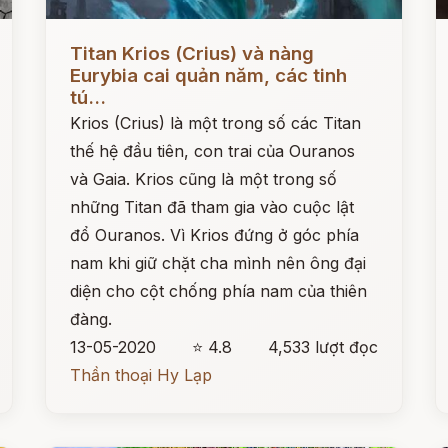
Đọc ngay
Đ
Titan Krios (Crius) và nàng
Eurybia cai quản năm, các tinh
tú...
Krios (Crius) là một trong số các Titan
thế hệ đầu tiên, con trai của Ouranos
và Gaia. Krios cũng là một trong số
những Titan đã tham gia vào cuộc lật
đổ Ouranos. Vì Krios đứng ở góc phía
nam khi giữ chặt cha mình nên ông đại
diện cho cột chống phía nam của thiên
đàng.
13-05-2020
⭐ 4.8
4,533 lượt đọc
Thần thoại Hy Lạp