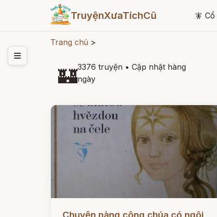
TruyệnXưaTíchCũ
🧚
Cổ 
Trang chủ
>
3376 truyện
•
Cập nhật hàng
🏰
ngày
Đọc ngay
Chuyện nàng công chúa có ngôi