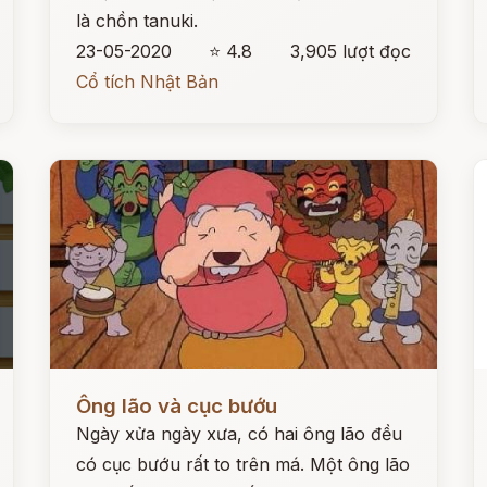
là chồn tanuki.
23-05-2020
⭐ 4.8
3,905 lượt đọc
Cổ tích Nhật Bản
Đọc ngay
Đ
Ông lão và cục bướu
Ngày xửa ngày xưa, có hai ông lão đều
có cục bướu rất to trên má. Một ông lão