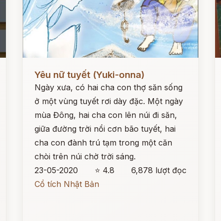
Đọc ngay
Đ
Yêu nữ tuyết (Yuki-onna)
Ngày xưa, có hai cha con thợ săn sống
ở một vùng tuyết rơi dày đặc. Một ngày
mùa Đông, hai cha con lên núi đi săn,
giữa đường trời nổi cơn bão tuyết, hai
cha con đành trú tạm trong một căn
chòi trên núi chờ trời sáng.
23-05-2020
⭐ 4.8
6,878 lượt đọc
Cổ tích Nhật Bản