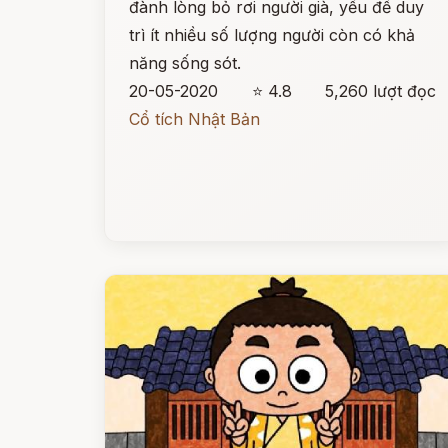
đành lòng bỏ rơi người già, yếu để duy
trì ít nhiều số lượng người còn có khả
năng sống sót.
20-05-2020
⭐ 4.8
5,260 lượt đọc
Cổ tích Nhật Bản