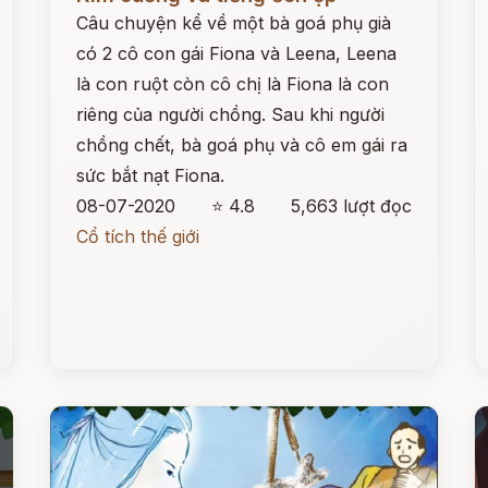
Câu chuyện kể về một bà goá phụ già
có 2 cô con gái Fiona và Leena, Leena
là con ruột còn cô chị là Fiona là con
riêng của người chồng. Sau khi người
chồng chết, bà goá phụ và cô em gái ra
sức bắt nạt Fiona.
08-07-2020
⭐ 4.8
5,663 lượt đọc
Cổ tích thế giới