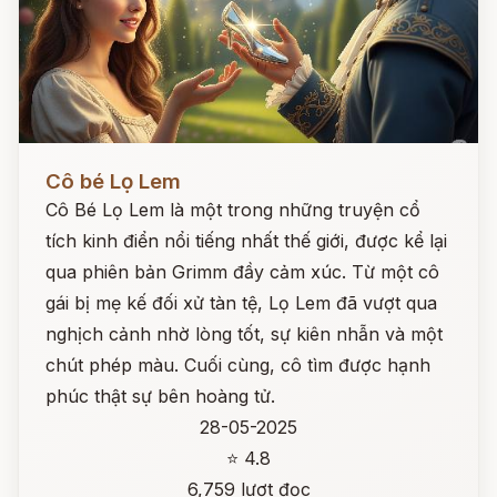
Đọc ngay
Cô bé Lọ Lem
Cô Bé Lọ Lem là một trong những truyện cổ
tích kinh điển nổi tiếng nhất thế giới, được kể lại
qua phiên bản Grimm đầy cảm xúc. Từ một cô
gái bị mẹ kế đối xử tàn tệ, Lọ Lem đã vượt qua
nghịch cảnh nhờ lòng tốt, sự kiên nhẫn và một
chút phép màu. Cuối cùng, cô tìm được hạnh
phúc thật sự bên hoàng tử.
28-05-2025
⭐ 4.8
6,759 lượt đọc