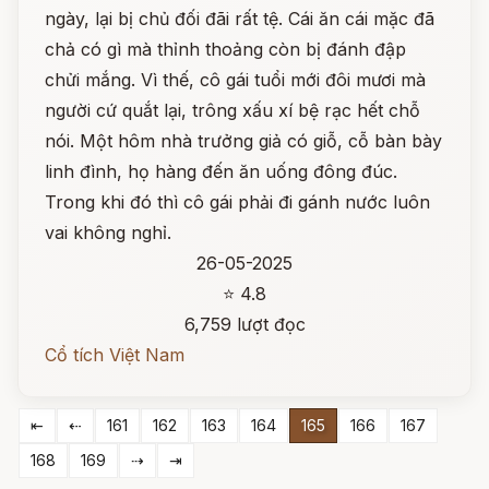
ngày, lại bị chủ đối đãi rất tệ. Cái ăn cái mặc đã
chả có gì mà thỉnh thoảng còn bị đánh đập
chửi mắng. Vì thế, cô gái tuổi mới đôi mươi mà
người cứ quắt lại, trông xấu xí bệ rạc hết chỗ
nói. Một hôm nhà trưởng giả có giỗ, cỗ bàn bày
linh đình, họ hàng đến ăn uống đông đúc.
Trong khi đó thì cô gái phải đi gánh nước luôn
vai không nghỉ.
26-05-2025
⭐ 4.8
6,759 lượt đọc
Cổ tích Việt Nam
⇤
⇠
161
162
163
164
165
166
167
168
169
⇢
⇥