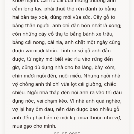
khoẻ mạnh. Cái rìu cái búa thông thường anh
cầm lỏng tay, phải thuê thợ rèn đánh to bằng
hai bàn tay xoè, dùng mới vừa sức. Cây gỗ to
bằng thân người, anh chỉ đẵn bốn nhát là xong;
còn những cây cổ thụ to bằng bánh xe trâu,
bằng cái nong, cái nia, anh chặt một ngày cũng
được vài mươi khúc. Tính ra số gỗ anh đẵn
được, từ ngày mới biết vác rìu vào rừng đến
giờ, cũng đủ dựng nhà cho ba làng, bảy xóm,
chín mười ngôi đền, ngôi miếu. Nhưng ngôi nhà
vợ chồng anh thì chỉ vừa lọt cái giường, chiếc
chiếu. Ngôi nhà thấp đến nỗi anh ra vào thì đầu
đụng nóc, vai chạm kèo. Vì nhà anh quá nghèo,
vợ lại hay ốm đau, nên đẵn được bao nhiêu gỗ
anh đều phải bán rẻ mới kịp mua thuốc cho vợ,
mua gạo cho mình.