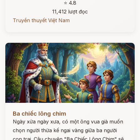
⭐ 4.8
11,412 lượt đọc
Truyền thuyết Việt Nam
Đọc ngay
Ba chiếc lông chim
Ngày xửa ngày xưa, có một ông vua già muốn
chọn người thừa kế ngai vàng giữa ba người
con trai. Câu chuyện "Ba Chiếc Lông Chim" sẽ