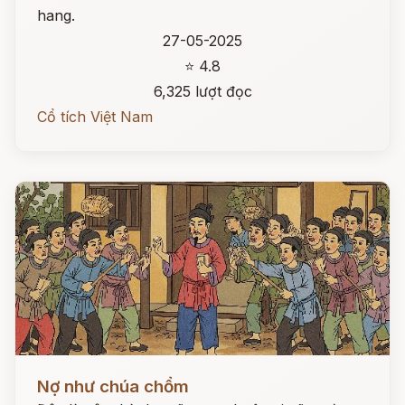
hang.
27-05-2025
⭐ 4.8
6,325 lượt đọc
Cổ tích Việt Nam
Đọc ngay
Nợ như chúa chổm