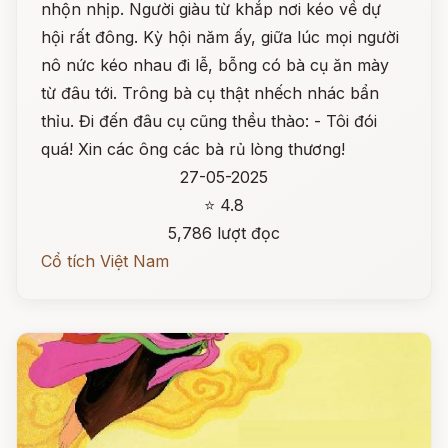
nhộn nhịp. Người giàu từ khắp nơi kéo về dự
hội rất đông. Kỳ hội năm ấy, giữa lúc mọi người
nô nức kéo nhau đi lễ, bỗng có bà cụ ăn mày
từ đâu tới. Trông bà cụ thật nhếch nhác bẩn
thỉu. Đi đến đâu cụ cũng thều thào: - Tôi đói
quá! Xin các ông các bà rủ lòng thương!
27-05-2025
⭐ 4.8
5,786 lượt đọc
Cổ tích Việt Nam