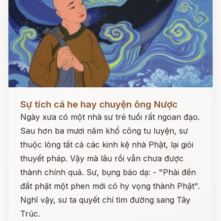
Đọc ngay
Sự tích cá he hay chuyện ông Nược
Ngày xưa có một nhà sư trẻ tuổi rất ngoan đạo.
Sau hơn ba mươi năm khổ công tu luyện, sư
thuộc lòng tất cả các kinh kệ nhà Phật, lại giỏi
thuyết pháp. Vậy mà lâu rồi vẫn chưa được
thành chính quả. Sư, bụng bảo dạ: - "Phải đến
đất phật một phen mới có hy vọng thành Phật".
Nghĩ vậy, sư ta quyết chí tìm đường sang Tây
Trúc.