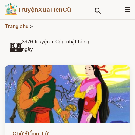
TruyệnXưaTíchCũ
Trang chủ
>
3376 truyện
•
Cập nhật hàng
🏰
ngày
Đọc ngay
Chử Đồng Tử