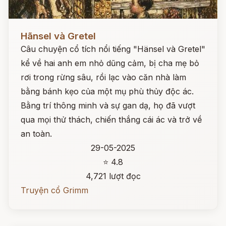
Đọc ngay
Hãnsel và Gretel
Câu chuyện cổ tích nổi tiếng "Hänsel và Gretel"
kể về hai anh em nhỏ dũng cảm, bị cha mẹ bỏ
rơi trong rừng sâu, rồi lạc vào căn nhà làm
bằng bánh kẹo của một mụ phù thủy độc ác.
Bằng trí thông minh và sự gan dạ, họ đã vượt
qua mọi thử thách, chiến thắng cái ác và trở về
an toàn.
29-05-2025
⭐ 4.8
4,721 lượt đọc
Truyện cổ Grimm