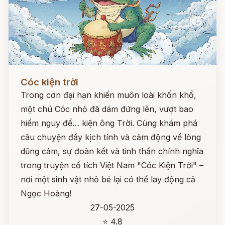
Đọc ngay
Cóc kiện trời
Trong cơn đại hạn khiến muôn loài khốn khổ,
một chú Cóc nhỏ đã dám đứng lên, vượt bao
hiểm nguy để… kiện ông Trời. Cùng khám phá
câu chuyện đầy kịch tính và cảm động về lòng
dũng cảm, sự đoàn kết và tinh thần chính nghĩa
trong truyện cổ tích Việt Nam "Cóc Kiện Trời" –
nơi một sinh vật nhỏ bé lại có thể lay động cả
Ngọc Hoàng!
27-05-2025
⭐ 4.8