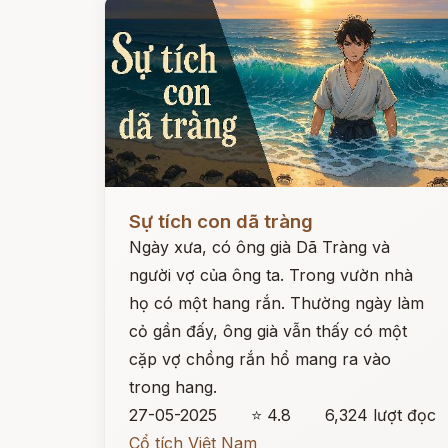
Đọc ngay
Sự tích con dã tràng
Ngày xưa, có ông già Dã Tràng và
người vợ của ông ta. Trong vườn nhà
họ có một hang rắn. Thường ngày làm
cỏ gần đấy, ông già vẫn thấy có một
cặp vợ chồng rắn hổ mang ra vào
trong hang.
27-05-2025
⭐ 4.8
6,324 lượt đọc
Cổ tích Việt Nam