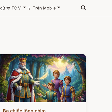
🞃
🞃
ngữ
🔯
Tử Vi
📱
Trên Mobile
ọc ngay
Ba chiếc lông chim