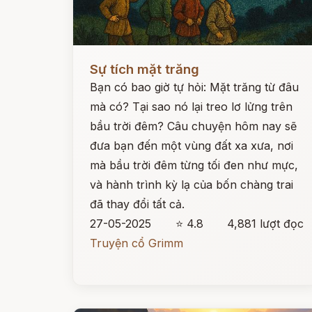
Đọc ngay
Sự tích mặt trăng
Bạn có bao giờ tự hỏi: Mặt trăng từ đâu
mà có? Tại sao nó lại treo lơ lửng trên
bầu trời đêm? Câu chuyện hôm nay sẽ
đưa bạn đến một vùng đất xa xưa, nơi
mà bầu trời đêm từng tối đen như mực,
và hành trình kỳ lạ của bốn chàng trai
đã thay đổi tất cả.
27-05-2025
⭐ 4.8
4,881 lượt đọc
Truyện cổ Grimm