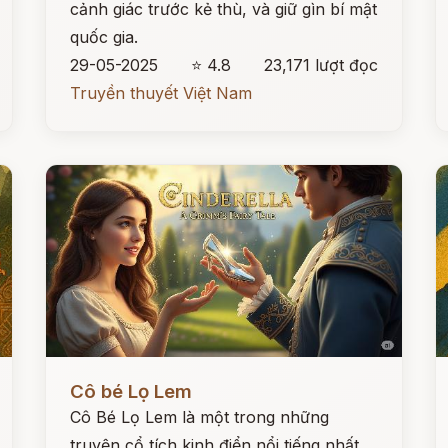
cảnh giác trước kẻ thù, và giữ gìn bí mật
quốc gia.
29-05-2025
⭐ 4.8
23,171 lượt đọc
Truyền thuyết Việt Nam
Đọc ngay
Đ
Cô bé Lọ Lem
Cô Bé Lọ Lem là một trong những
truyện cổ tích kinh điển nổi tiếng nhất