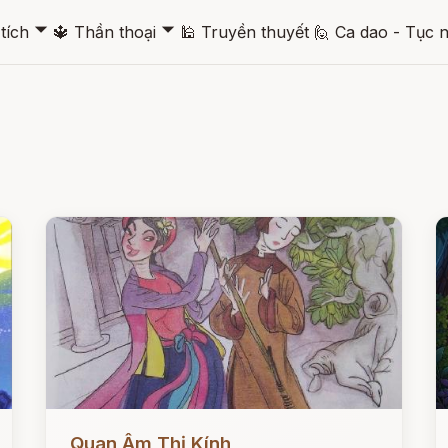
🞃
🞃
tích
🔱
Thần thoại
🕌
Truyền thuyết
🙋
Ca dao - Tục 
Đọc ngay
Đ
Quan Âm Thị Kính