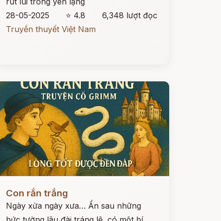
rút lui trong yên lặng
28-05-2025
⭐ 4.8
6,348 lượt đọc
Truyền thuyết Việt Nam
ọc ngay
Con rắn trắng
Ngày xửa ngày xưa… Ẩn sau những
bức tường lâu đài tráng lệ, có một bí