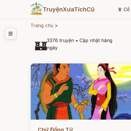
TruyệnXưaTíchCũ
🧚
Cổ 
Trang chủ
>
3376 truyện
•
Cập nhật hàng
🏰
ngày
Đọc ngay
Chử Đồng Tử