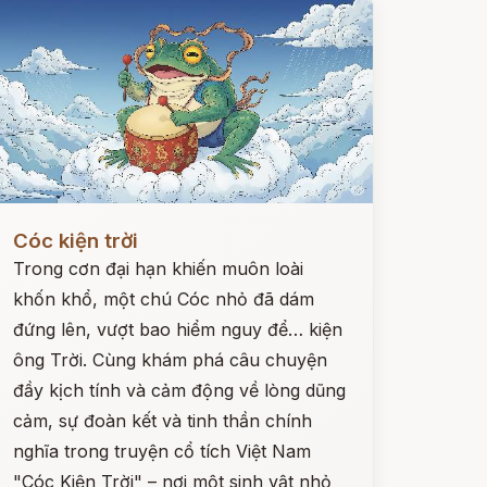
ọc ngay
Cóc kiện trời
Trong cơn đại hạn khiến muôn loài
khốn khổ, một chú Cóc nhỏ đã dám
đứng lên, vượt bao hiểm nguy để… kiện
ông Trời. Cùng khám phá câu chuyện
đầy kịch tính và cảm động về lòng dũng
cảm, sự đoàn kết và tinh thần chính
nghĩa trong truyện cổ tích Việt Nam
"Cóc Kiện Trời" – nơi một sinh vật nhỏ