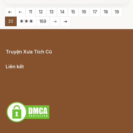
⇤
⇠
11
12
13
14
15
16
17
18
19
❀ ❀ ❀
20
169
⇢
⇥
Truyện Xưa Tích Cũ
Cổ tích Việt Nam
Liên kết
Lịch vạn niên
Hà Nội cũ - Món ngon Hà Nội
Truyện kiếm hiệp - Ngôn tình
Download - Tải Miễn Phí