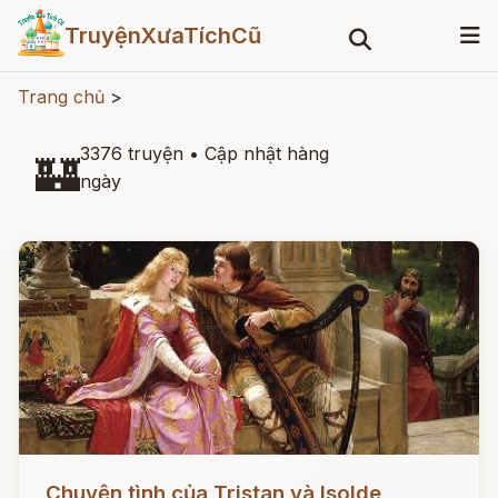
TruyệnXưaTíchCũ
Trang chủ
>
3376 truyện
•
Cập nhật hàng
🏰
ngày
Đọc ngay
Chuyện tình của Tristan và Isolde