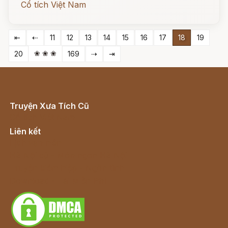
Cổ tích Việt Nam
⇤
⇠
11
12
13
14
15
16
17
18
19
❀ ❀ ❀
20
169
⇢
⇥
Truyện Xưa Tích Cũ
Cổ tích Việt Nam
Liên kết
Lịch vạn niên
Hà Nội cũ - Món ngon Hà Nội
Truyện kiếm hiệp - Ngôn tình
Download - Tải Miễn Phí