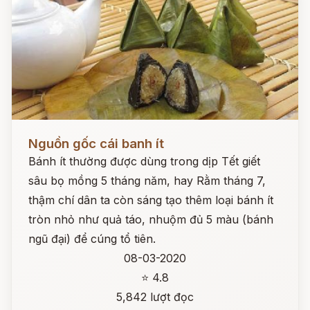
Đọc ngay
Nguồn gốc cái banh ít
Bánh ít thường được dùng trong dịp Tết giết
sâu bọ mồng 5 tháng năm, hay Rằm tháng 7,
thậm chí dân ta còn sáng tạo thêm loại bánh ít
tròn nhỏ như quả táo, nhuộm đủ 5 màu (bánh
ngũ đại) để cúng tổ tiên.
08-03-2020
⭐ 4.8
5,842 lượt đọc