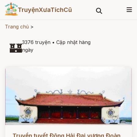
TruyệnXưaTíchCũ
Trang chủ
>
3376 truyện
•
Cập nhật hàng
🏰
ngày
Đọc ngay
Truyền tuyết Đông Hải Đại vương Đoàn