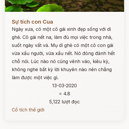
Đọc ngay
Sự tích con Cua
Ngày xưa, có một cô gái xinh đẹp sống với dì
ghẻ. Cô gái nết na, làm đủ mọi việc trong nhà,
suốt ngày vất vả. Mụ dì ghẻ có một cô con gái
vừa xấu người, vừa xấu nết. Nó đỏng đảnh hết
chỗ nói. Lúc nào nó cũng vênh váo, kiêu kỳ,
không nghe bất kỳ lời khuyên nào nên chẳng
làm được một việc gì.
13-03-2020
⭐ 4.8
5,122 lượt đọc
Cổ tích thế giới