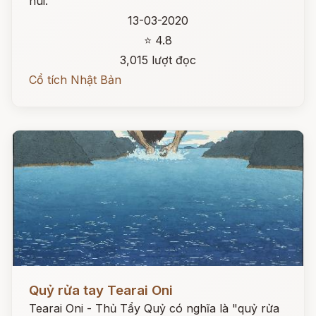
núi.
13-03-2020
⭐ 4.8
3,015 lượt đọc
Cổ tích Nhật Bản
Đọc ngay
Quỷ rửa tay Tearai Oni
Tearai Oni - Thủ Tẩy Quỷ có nghĩa là "quỷ rửa