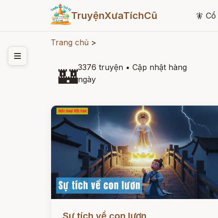
TruyệnXưaTíchCũ
🧚
Cổ 
Trang chủ
>
3376 truyện
•
Cập nhật hàng
🏰
ngày
Đọc ngay
Sự tích về con lươn