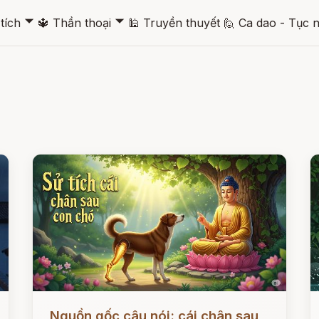
🞃
🞃
tích
🔱
Thần thoại
🕌
Truyền thuyết
🙋
Ca dao - Tục 
Đọc ngay
Đ
Nguồn gốc câu nói: cái chân sau