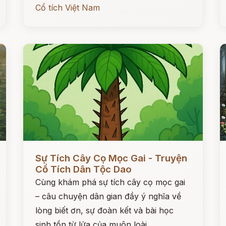
Cổ tích Việt Nam
Đọc ngay
Đ
Sự Tích Cây Cọ Mọc Gai - Truyện
Cổ Tích Dân Tộc Dao
Cùng khám phá sự tích cây cọ mọc gai
– câu chuyện dân gian đầy ý nghĩa về
lòng biết ơn, sự đoàn kết và bài học
sinh tồn từ lửa của muôn loài.