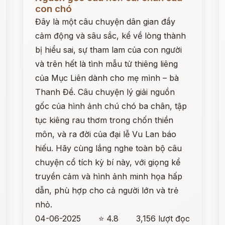
con chó
Đây là một câu chuyện dân gian đầy
cảm động và sâu sắc, kể về lòng thành
bị hiểu sai, sự tham lam của con người
và trên hết là tình mẫu tử thiêng liêng
của Mục Liên dành cho mẹ mình – bà
Thanh Đề. Câu chuyện lý giải nguồn
gốc của hình ảnh chú chó ba chân, tập
tục kiêng rau thơm trong chốn thiền
môn, và ra đời của đại lễ Vu Lan báo
hiếu. Hãy cùng lắng nghe toàn bộ câu
chuyện cổ tích kỳ bí này, với giọng kể
truyền cảm và hình ảnh minh họa hấp
dẫn, phù hợp cho cả người lớn và trẻ
nhỏ.
04-06-2025
⭐ 4.8
3,156 lượt đọc