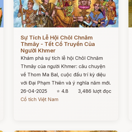
Đọc ngay
Đ
Sự Tích Lễ Hội Chôl Chnăm
Thmây - Tết Cổ Truyền Của
Người Khmer
Khám phá sự tích lễ hội Chôl Chnăm
Thmây của người Khmer: câu chuyện
về Thom Ma Bal, cuộc đấu trí kỳ diệu
với Đại Phạm Thiên và ý nghĩa năm mới.
26-04-2025
⭐ 4.8
3,486 lượt đọc
Cổ tích Việt Nam