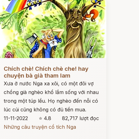
ọc ngay
Chích chè! Chích chè che! hay
chuyện bà già tham lam
Xưa ở nước Nga xa xôi, có một đôi vợ
chồng già nghèo khổ lắm sống với nhau
trong một túp lều. Họ nghèo đến nỗi có
lúc củi cũng không có đủ tiền mua.
11-11-2022
⭐ 4.8
82,717 lượt đọc
Những câu truyện cổ tích Nga