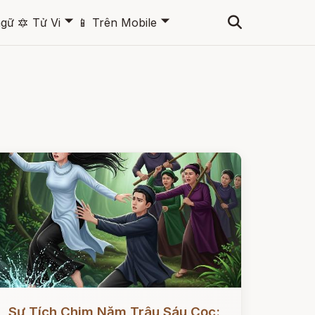
🞃
🞃
ngữ
🔯
Tử Vi
📱
Trên Mobile
ọc ngay
Sự Tích Chim Năm Trâu Sáu Cọc: