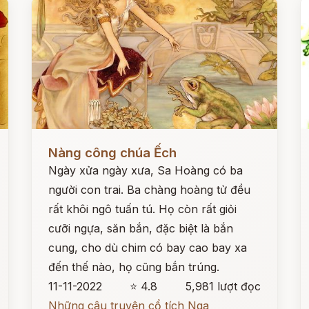
Đọc ngay
Đ
Nàng công chúa Ếch
Ngày xửa ngày xưa, Sa Hoàng có ba
người con trai. Ba chàng hoàng tử đều
rất khôi ngô tuấn tú. Họ còn rất giỏi
cưỡi ngựa, săn bắn, đặc biệt là bắn
cung, cho dù chim có bay cao bay xa
đến thế nào, họ cũng bắn trúng.
11-11-2022
⭐ 4.8
5,981 lượt đọc
Những câu truyện cổ tích Nga