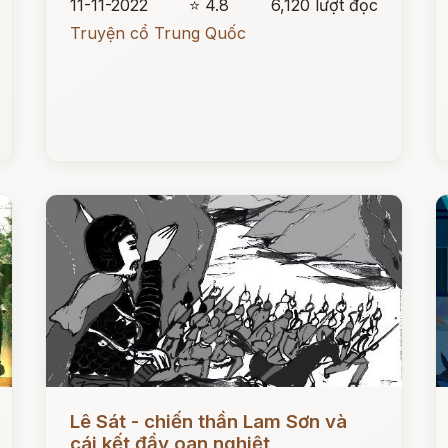
11-11-2022
⭐ 4.8
6,120 lượt đọc
Truyện cổ Trung Quốc
Đọc ngay
Đ
Lê Sát - chiến thần Lam Sơn và
cái kết đầy oan nghiệt