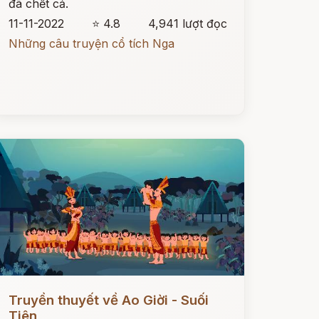
đã chết cả.
11-11-2022
⭐ 4.8
4,941 lượt đọc
Những câu truyện cổ tích Nga
ọc ngay
Truyền thuyết về Ao Giời - Suối
Tiên