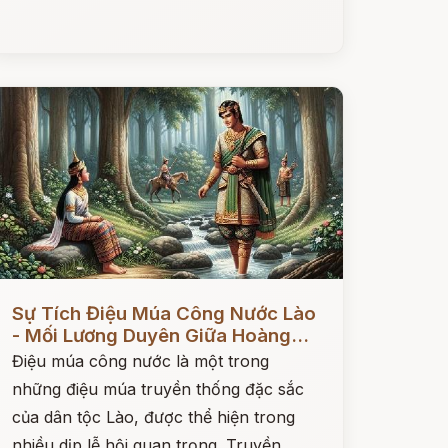
ọc ngay
Sự Tích Điệu Múa Công Nước Lào
- Mối Lương Duyên Giữa Hoàng...
Điệu múa công nước là một trong
những điệu múa truyền thống đặc sắc
của dân tộc Lào, được thể hiện trong
nhiều dịp lễ hội quan trọng. Truyền