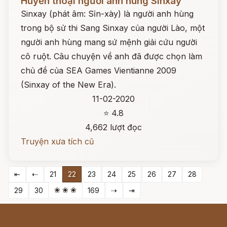
Huyền thoại người anh hùng Sinxay
Sinxay (phát âm: Sỉn-xày) là người anh hùng
trong bộ sử thi Sang Sinxay của người Lào, một
người anh hùng mang sứ mệnh giải cứu người
cô ruột. Câu chuyện về anh đã được chọn làm
chủ đề của SEA Games Vientianne 2009
(Sinxay of the New Era).
11-02-2020
⭐ 4.8
4,662 lượt đọc
Truyện xưa tích cũ
⇤
⇠
21
22
23
24
25
26
27
28
❀ ❀ ❀
29
30
169
⇢
⇥