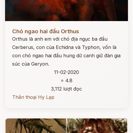
Đọc ngay
Chó ngao hai đầu Orthus
Orthus là anh em với chó địa ngục ba đầu
Cerberus, con của Echidna và Typhon, vốn là
con chó ngao hai đầu hung dữ canh giữ đàn gia
súc của Geryon.
11-02-2020
⭐ 4.8
3,112 lượt đọc
Thần thoại Hy Lạp