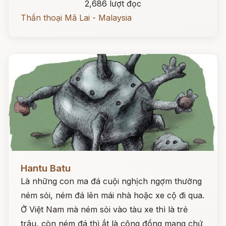
2,686 lượt đọc
Thần thoại Mã Lai - Malaysia
Đọc ngay
Hantu Batu
Là những con ma đá cuội nghịch ngợm thường
ném sỏi, ném đá lên mái nhà hoặc xe cộ đi qua.
Ở Việt Nam mà ném sỏi vào tàu xe thì là trẻ
trâu, còn ném đá thì ắt là cộng đồng mạng chứ