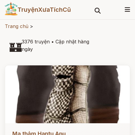
TruyệnXưaTíchCũ
Trang chủ
>
3376 truyện
•
Cập nhật hàng
🏰
ngày
Đọc ngay
Ma thảm Hantu Apu