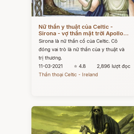
Đọc ngay
Nữ thần y thuật của Celtic -
Sirona - vợ thần mặt trời Apollo...
Sirona là nữ thần cổ của Celtic. Cô
đóng vai trò là nữ thần của y thuật và
trị thương.
11-03-2021
⭐ 4.8
2,896 lượt đọc
Thần thoại Celtic - Ireland