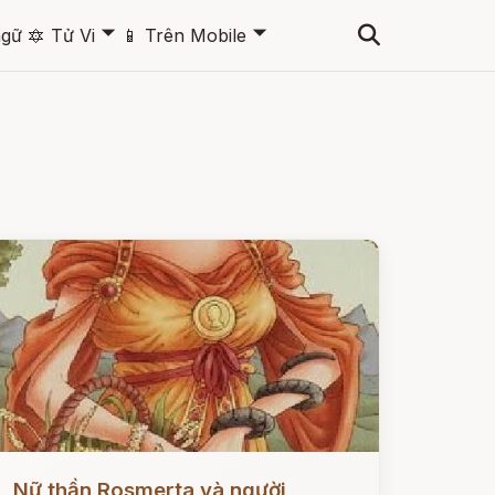
🞃
🞃
ngữ
🔯
Tử Vi
📱
Trên Mobile
ọc ngay
Nữ thần Rosmerta và người