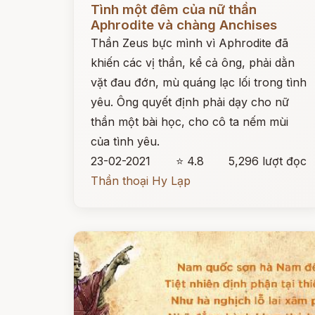
Tình một đêm của nữ thần
Aphrodite và chàng Anchises
Thần Zeus bực mình vì Aphrodite đã
khiến các vị thần, kể cả ông, phải dằn
vặt đau đớn, mù quáng lạc lối trong tình
yêu. Ông quyết định phải dạy cho nữ
thần một bài học, cho cô ta nếm mùi
của tình yêu.
23-02-2021
⭐ 4.8
5,296 lượt đọc
Thần thoại Hy Lạp