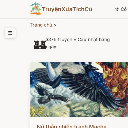
TruyệnXưaTíchCũ
🧚
Cổ 
Trang chủ
>
3376 truyện
•
Cập nhật hàng
🏰
ngày
Đọc ngay
Nữ thần chiến tranh Macha