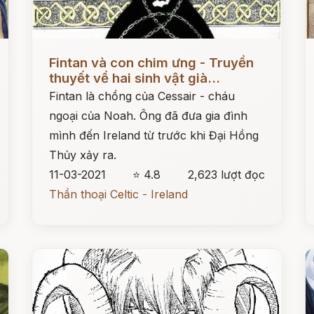
Đọc ngay
Đ
Fintan và con chim ưng - Truyền
thuyết về hai sinh vật già...
Fintan là chồng của Cessair - cháu
ngoại của Noah. Ông đã đưa gia đình
mình đến Ireland từ trước khi Đại Hồng
Thủy xảy ra.
11-03-2021
⭐ 4.8
2,623 lượt đọc
Thần thoại Celtic - Ireland