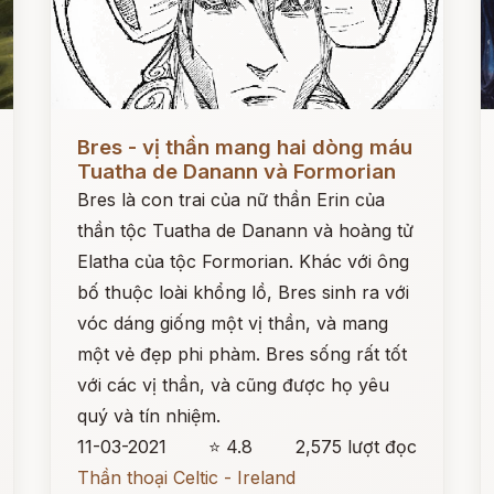
Đọc ngay
Đ
Bres - vị thần mang hai dòng máu
Tuatha de Danann và Formorian
Bres là con trai của nữ thần Erin của
thần tộc Tuatha de Danann và hoàng tử
Elatha của tộc Formorian. Khác với ông
bố thuộc loài khổng lồ, Bres sinh ra với
vóc dáng giống một vị thần, và mang
một vẻ đẹp phi phàm. Bres sống rất tốt
với các vị thần, và cũng được họ yêu
quý và tín nhiệm.
11-03-2021
⭐ 4.8
2,575 lượt đọc
Thần thoại Celtic - Ireland