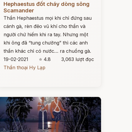
Hephaestus đốt cháy dòng sông
Scamander
Thần Hephaestus mọi khi chỉ đứng sau
cánh gà, rèn đẽo vũ khí cho thần và
người chứ hiếm khi ra tay. Nhưng một
khi ông đã “tung chưởng” thì các anh
thần khác chỉ có nước… ra chuồng gà.
19-02-2021
⭐ 4.8
3,063 lượt đọc
Thần thoại Hy Lạp