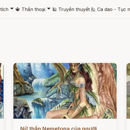
🞃
🞃
tích
🔱
Thần thoại
🕌
Truyền thuyết
🙋
Ca dao - Tục 
Đọc ngay
Đ
Nữ thần Nemetona của người