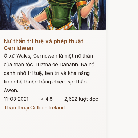
ọc ngay
Nữ thần trí tuệ và phép thuật
Cerridwen
Ở xứ Wales, Cerridwen là một nữ thần
của thần tộc Tuatha de Danann. Bà nổi
danh nhờ trí tuệ, tiên tri và khả năng
tinh chế thuốc bằng chiếc vạc thần
Awen.
11-03-2021
⭐ 4.8
2,622 lượt đọc
Thần thoại Celtic - Ireland