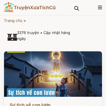
TruyệnXưaTíchCũ
Trang chủ
>
3376 truyện
•
Cập nhật hàng
🏰
ngày
Đọc ngay
Sự tích về con lươn