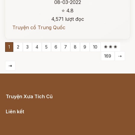
08-03-2022
⭐ 4.8
4,571 lượt đọc
Truyện cổ Trung Quốc
❀ ❀ ❀
1
2
3
4
5
6
7
8
9
10
169
⇢
⇥
Truyện Xưa Tích Cũ
Cổ tích Việt Nam
Liên kết
Lịch vạn niên
Hà Nội cũ - Món ngon Hà Nội
Truyện kiếm hiệp - Ngôn tình