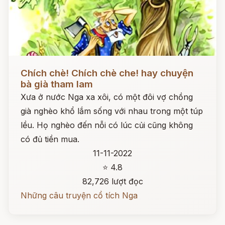
Đọc ngay
Chích chè! Chích chè che! hay chuyện
bà già tham lam
Xưa ở nước Nga xa xôi, có một đôi vợ chồng
già nghèo khổ lắm sống với nhau trong một túp
lều. Họ nghèo đến nỗi có lúc củi cũng không
có đủ tiền mua.
11-11-2022
⭐ 4.8
82,726 lượt đọc
Những câu truyện cổ tích Nga