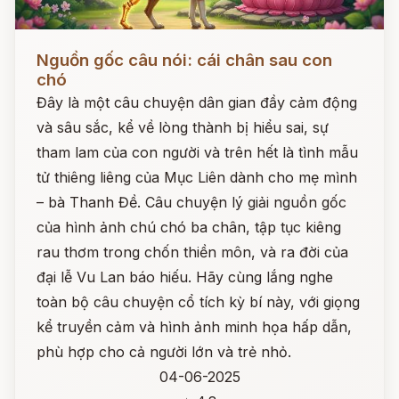
Đọc ngay
Nguồn gốc câu nói: cái chân sau con
chó
Đây là một câu chuyện dân gian đầy cảm động
và sâu sắc, kể về lòng thành bị hiểu sai, sự
tham lam của con người và trên hết là tình mẫu
tử thiêng liêng của Mục Liên dành cho mẹ mình
– bà Thanh Đề. Câu chuyện lý giải nguồn gốc
của hình ảnh chú chó ba chân, tập tục kiêng
rau thơm trong chốn thiền môn, và ra đời của
đại lễ Vu Lan báo hiếu. Hãy cùng lắng nghe
toàn bộ câu chuyện cổ tích kỳ bí này, với giọng
kể truyền cảm và hình ảnh minh họa hấp dẫn,
phù hợp cho cả người lớn và trẻ nhỏ.
04-06-2025