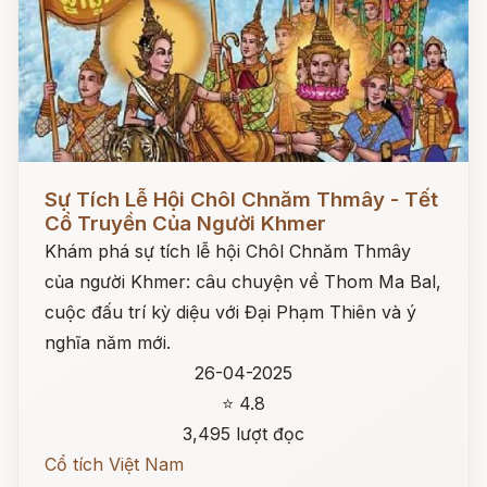
Đọc ngay
Sự Tích Lễ Hội Chôl Chnăm Thmây - Tết
Cổ Truyền Của Người Khmer
Khám phá sự tích lễ hội Chôl Chnăm Thmây
của người Khmer: câu chuyện về Thom Ma Bal,
cuộc đấu trí kỳ diệu với Đại Phạm Thiên và ý
nghĩa năm mới.
26-04-2025
⭐ 4.8
3,495 lượt đọc
Cổ tích Việt Nam