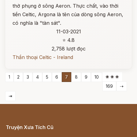
thờ phụng ở sông Aeron. Thực chất, vào thời
tiền Celtic, Argona là tên của dòng sông Aeron,
có nghĩa là "tàn sát".
11-03-2021
⭐ 4.8
2,758 lượt đọc
Thần thoại Celtic - Ireland
❀ ❀ ❀
1
2
3
4
5
6
7
8
9
10
169
⇢
⇥
Truyện Xưa Tích Cũ
Cổ tích Việt Nam