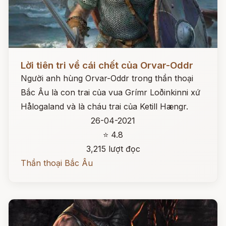
Đọc ngay
Lời tiên tri về cái chết của Orvar-Oddr
Người anh hùng Orvar-Oddr trong thần thoại
Bắc Âu là con trai của vua Grímr Loðinkinni xứ
Hålogaland và là cháu trai của Ketill Hængr.
26-04-2021
⭐ 4.8
3,215 lượt đọc
Thần thoại Bắc Âu