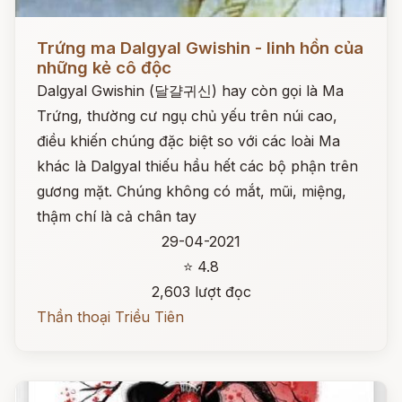
Đọc ngay
Trứng ma Dalgyal Gwishin - linh hồn của
những kẻ cô độc
Dalgyal Gwishin (달걀귀신) hay còn gọi là Ma
Trứng, thường cư ngụ chủ yếu trên núi cao,
điều khiến chúng đặc biệt so với các loài Ma
khác là Dalgyal thiếu hầu hết các bộ phận trên
gương mặt. Chúng không có mắt, mũi, miệng,
thậm chí là cả chân tay
29-04-2021
⭐ 4.8
2,603 lượt đọc
Thần thoại Triều Tiên