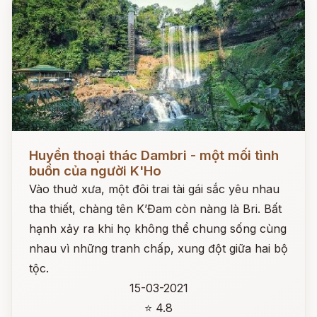
Đọc ngay
Huyền thoại thác Dambri - một mối tình
buồn của người K'Ho
Vào thuở xưa, một đôi trai tài gái sắc yêu nhau
tha thiết, chàng tên K’Đam còn nàng là Bri. Bất
hạnh xảy ra khi họ không thể chung sống cùng
nhau vì những tranh chấp, xung đột giữa hai bộ
tộc.
15-03-2021
⭐ 4.8