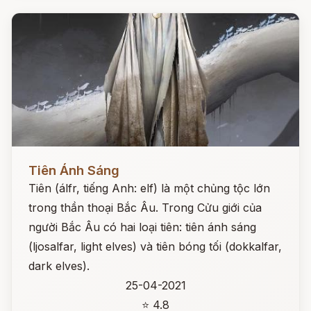
Đọc ngay
Tiên Ánh Sáng
Tiên (álfr, tiếng Anh: elf) là một chủng tộc lớn
trong thần thoại Bắc Âu. Trong Cửu giới của
người Bắc Âu có hai loại tiên: tiên ánh sáng
(ljosalfar, light elves) và tiên bóng tối (dokkalfar,
dark elves).
25-04-2021
⭐ 4.8