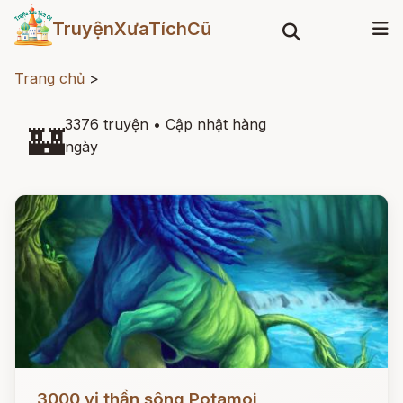
TruyệnXưaTíchCũ
Trang chủ
>
3376 truyện
•
Cập nhật hàng
🏰
ngày
Đọc ngay
3000 vị thần sông Potamoi