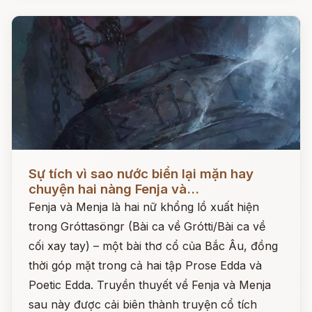
Đọc ngay
Sự tích vì sao nước biển lại mặn hay
chuyện hai nàng Fenja và...
Fenja và Menja là hai nữ khổng lồ xuất hiện
trong Gróttasöngr (Bài ca về Grótti/Bài ca về
cối xay tay) – một bài thơ cổ của Bắc Âu, đồng
thời góp mặt trong cả hai tập Prose Edda và
Poetic Edda. Truyền thuyết về Fenja và Menja
sau này được cải biên thành truyện cổ tích