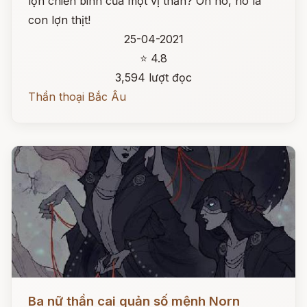
lợn chiến binh của một vị thần? Oh no, nó là
con lợn thịt!
25-04-2021
⭐ 4.8
3,594 lượt đọc
Thần thoại Bắc Âu
Đọc ngay
Ba nữ thần cai quản số mệnh Norn