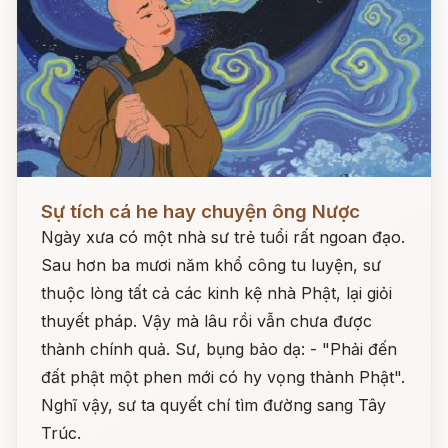
Đọc ngay
Sự tích cá he hay chuyện ông Nược
Ngày xưa có một nhà sư trẻ tuổi rất ngoan đạo.
Sau hơn ba mươi năm khổ công tu luyện, sư
thuộc lòng tất cả các kinh kệ nhà Phật, lại giỏi
thuyết pháp. Vậy mà lâu rồi vẫn chưa được
thành chính quả. Sư, bụng bảo dạ: - "Phải đến
đất phật một phen mới có hy vọng thành Phật".
Nghĩ vậy, sư ta quyết chí tìm đường sang Tây
Trúc.