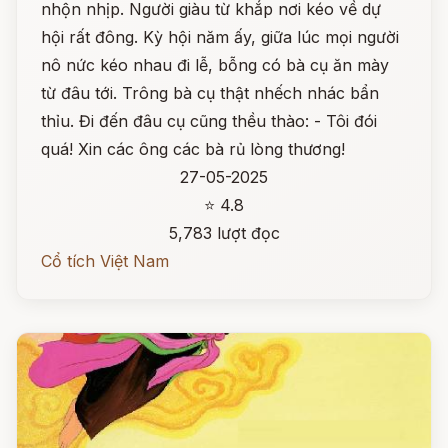
nhộn nhịp. Người giàu từ khắp nơi kéo về dự
hội rất đông. Kỳ hội năm ấy, giữa lúc mọi người
nô nức kéo nhau đi lễ, bỗng có bà cụ ăn mày
từ đâu tới. Trông bà cụ thật nhếch nhác bẩn
thỉu. Đi đến đâu cụ cũng thều thào: - Tôi đói
quá! Xin các ông các bà rủ lòng thương!
27-05-2025
⭐ 4.8
5,783 lượt đọc
Cổ tích Việt Nam