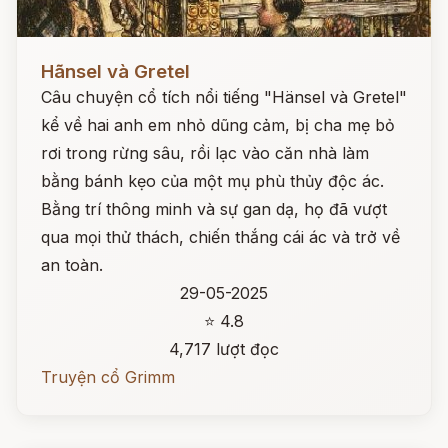
Đọc ngay
Hãnsel và Gretel
Câu chuyện cổ tích nổi tiếng "Hänsel và Gretel"
kể về hai anh em nhỏ dũng cảm, bị cha mẹ bỏ
rơi trong rừng sâu, rồi lạc vào căn nhà làm
bằng bánh kẹo của một mụ phù thủy độc ác.
Bằng trí thông minh và sự gan dạ, họ đã vượt
qua mọi thử thách, chiến thắng cái ác và trở về
an toàn.
29-05-2025
⭐ 4.8
4,717 lượt đọc
Truyện cổ Grimm