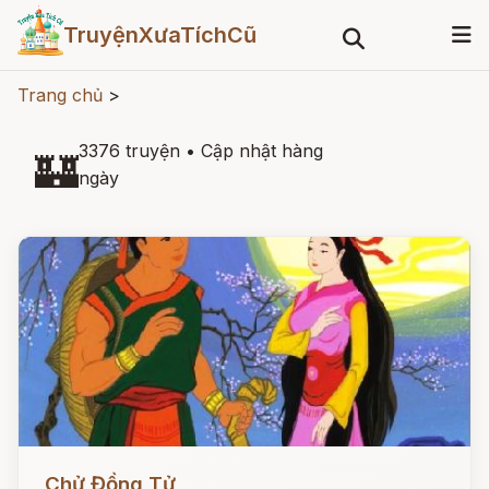
TruyệnXưaTíchCũ
Trang chủ
>
3376 truyện
•
Cập nhật hàng
🏰
ngày
Đọc ngay
Chử Đồng Tử