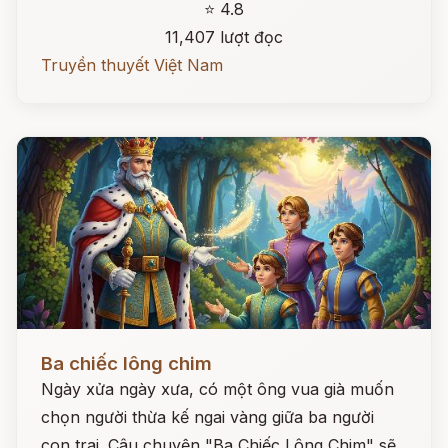
⭐ 4.8
11,407 lượt đọc
Truyền thuyết Việt Nam
Đọc ngay
Ba chiếc lông chim
Ngày xửa ngày xưa, có một ông vua già muốn
chọn người thừa kế ngai vàng giữa ba người
con trai. Câu chuyện "Ba Chiếc Lông Chim" sẽ