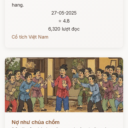
hang.
27-05-2025
⭐ 4.8
6,320 lượt đọc
Cổ tích Việt Nam
Đọc ngay
Nợ như chúa chổm