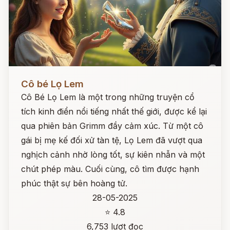
Đọc ngay
Cô bé Lọ Lem
Cô Bé Lọ Lem là một trong những truyện cổ
tích kinh điển nổi tiếng nhất thế giới, được kể lại
qua phiên bản Grimm đầy cảm xúc. Từ một cô
gái bị mẹ kế đối xử tàn tệ, Lọ Lem đã vượt qua
nghịch cảnh nhờ lòng tốt, sự kiên nhẫn và một
chút phép màu. Cuối cùng, cô tìm được hạnh
phúc thật sự bên hoàng tử.
28-05-2025
⭐ 4.8
6,753 lượt đọc