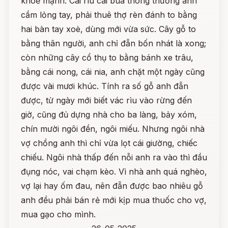
khoẻ mạnh. Cái rìu cái búa thông thường anh
cầm lỏng tay, phải thuê thợ rèn đánh to bằng
hai bàn tay xoè, dùng mới vừa sức. Cây gỗ to
bằng thân người, anh chỉ đẵn bốn nhát là xong;
còn những cây cổ thụ to bằng bánh xe trâu,
bằng cái nong, cái nia, anh chặt một ngày cũng
được vài mươi khúc. Tính ra số gỗ anh đẵn
được, từ ngày mới biết vác rìu vào rừng đến
giờ, cũng đủ dựng nhà cho ba làng, bảy xóm,
chín mười ngôi đền, ngôi miếu. Nhưng ngôi nhà
vợ chồng anh thì chỉ vừa lọt cái giường, chiếc
chiếu. Ngôi nhà thấp đến nỗi anh ra vào thì đầu
đụng nóc, vai chạm kèo. Vì nhà anh quá nghèo,
vợ lại hay ốm đau, nên đẵn được bao nhiêu gỗ
anh đều phải bán rẻ mới kịp mua thuốc cho vợ,
mua gạo cho mình.