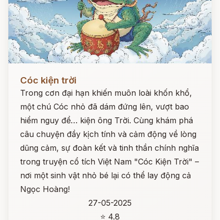
Đọc ngay
Cóc kiện trời
Trong cơn đại hạn khiến muôn loài khốn khổ,
một chú Cóc nhỏ đã dám đứng lên, vượt bao
hiểm nguy để… kiện ông Trời. Cùng khám phá
câu chuyện đầy kịch tính và cảm động về lòng
dũng cảm, sự đoàn kết và tinh thần chính nghĩa
trong truyện cổ tích Việt Nam "Cóc Kiện Trời" –
nơi một sinh vật nhỏ bé lại có thể lay động cả
Ngọc Hoàng!
27-05-2025
⭐ 4.8