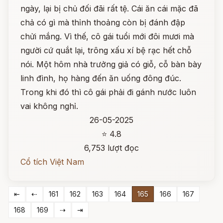
ngày, lại bị chủ đối đãi rất tệ. Cái ăn cái mặc đã
chả có gì mà thỉnh thoảng còn bị đánh đập
chửi mắng. Vì thế, cô gái tuổi mới đôi mươi mà
người cứ quắt lại, trông xấu xí bệ rạc hết chỗ
nói. Một hôm nhà trưởng giả có giỗ, cỗ bàn bày
linh đình, họ hàng đến ăn uống đông đúc.
Trong khi đó thì cô gái phải đi gánh nước luôn
vai không nghỉ.
26-05-2025
⭐ 4.8
6,753 lượt đọc
Cổ tích Việt Nam
⇤
⇠
161
162
163
164
165
166
167
168
169
⇢
⇥