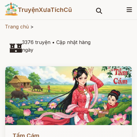
TruyệnXưaTíchCũ
Trang chủ
>
3376 truyện
•
Cập nhật hàng
🏰
ngày
Đọc ngay
Tấm Cám