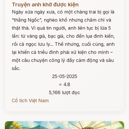
Đọc ngay
Truyện anh khờ được kiện
Ngày xửa ngày xưa, có một chàng trai bị gọi là
“thằng Ngốc”, nghèo khổ nhưng chăm chỉ và
thật thà. Vì quá tin người, anh liên tục bị lừa 5
lần: từ vàng giả, bạc giả, cho đến lụa đinh kiến,
rồi cả ngọc lưu ly... Thế nhưng, cuối cùng, anh
lại khiến cả triều đình phải xử kiện cho mình –
một câu chuyện công lý đầy cảm động và sâu
sắc.
25-05-2025
⭐ 4.8
5,166 lượt đọc
Cổ tích Việt Nam