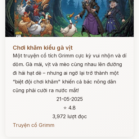
Đọc ngay
Chơi khăm kiểu gà vịt
Một truyện cổ tích Grimm cực kỳ vui nhộn và dí
dỏm. Gà mái, vịt và mèo cùng nhau lên đường
đi hái hạt dẻ – nhưng ai ngờ lại trở thành một
“biệt đội chơi khăm" khiến cả bác nông dân
cũng phải cười ra nước mắt!
21-05-2025
⭐ 4.8
3,972 lượt đọc
Truyện cổ Grimm