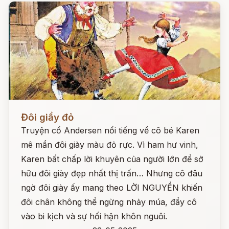
Đọc ngay
Đôi giầy đỏ
Truyện cổ Andersen nổi tiếng về cô bé Karen
mê mẩn đôi giày màu đỏ rực. Vì ham hư vinh,
Karen bất chấp lời khuyên của người lớn để sở
hữu đôi giày đẹp nhất thị trấn… Nhưng cô đâu
ngờ đôi giày ấy mang theo LỜI NGUYỀN khiến
đôi chân không thể ngừng nhảy múa, đẩy cô
vào bi kịch và sự hối hận khôn nguôi.