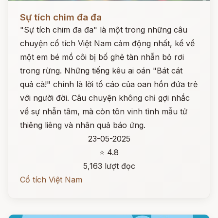
Đọc ngay
Sự tích chim đa đa
"Sự tích chim đa đa" là một trong những câu
chuyện cổ tích Việt Nam cảm động nhất, kể về
một em bé mồ côi bị bố ghẻ tàn nhẫn bỏ rơi
trong rừng. Những tiếng kêu ai oán "Bát cát
quả cà!" chính là lời tố cáo của oan hồn đứa trẻ
với người đời. Câu chuyện không chỉ gợi nhắc
về sự nhẫn tâm, mà còn tôn vinh tình mẫu tử
thiêng liêng và nhân quả báo ứng.
23-05-2025
⭐ 4.8
5,163 lượt đọc
Cổ tích Việt Nam