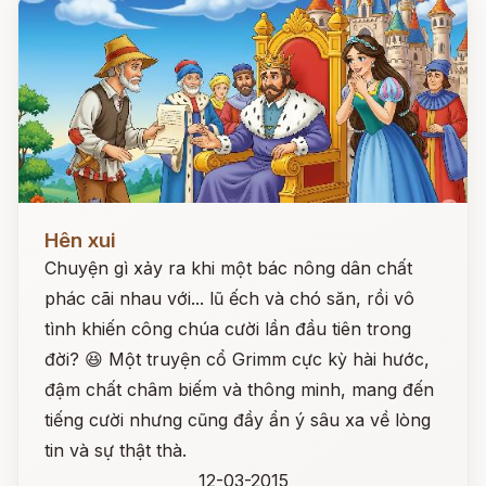
Đọc ngay
Hên xui
Chuyện gì xảy ra khi một bác nông dân chất
phác cãi nhau với... lũ ếch và chó săn, rồi vô
tình khiến công chúa cười lần đầu tiên trong
đời? 😆 Một truyện cổ Grimm cực kỳ hài hước,
đậm chất châm biếm và thông minh, mang đến
tiếng cười nhưng cũng đầy ẩn ý sâu xa về lòng
tin và sự thật thà.
12-03-2015