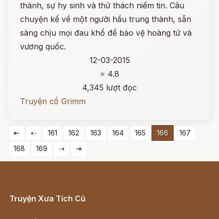
thành, sự hy sinh và thử thách niềm tin. Câu
chuyện kể về một người hầu trung thành, sẵn
sàng chịu mọi đau khổ để bảo vệ hoàng tử và
vương quốc.
12-03-2015
⭐ 4.8
4,345 lượt đọc
Truyện cổ Grimm
⇤
⇠
161
162
163
164
165
166
167
168
169
⇢
⇥
Truyện Xưa Tích Cũ
Cổ tích Việt Nam