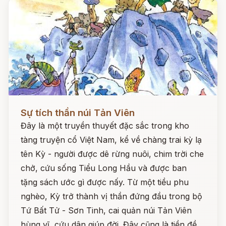
Đọc ngay
Sự tích thần núi Tản Viên
Đây là một truyền thuyết đặc sắc trong kho
tàng truyện cổ Việt Nam, kể về chàng trai kỳ lạ
tên Kỳ - người được dê rừng nuôi, chim trời che
chở, cứu sống Tiểu Long Hầu và được ban
tặng sách ước gì được nấy. Từ một tiều phu
nghèo, Kỳ trở thành vị thần đứng đầu trong bộ
Tứ Bất Tử - Sơn Tinh, cai quản núi Tản Viên
hùng vĩ, cứu dân giúp đời. Đây cũng là tiền đề