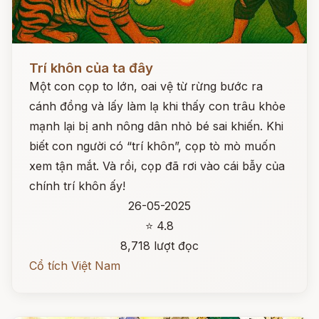
Đọc ngay
Trí khôn của ta đây
Một con cọp to lớn, oai vệ từ rừng bước ra
cánh đồng và lấy làm lạ khi thấy con trâu khỏe
mạnh lại bị anh nông dân nhỏ bé sai khiến. Khi
biết con người có “trí khôn”, cọp tò mò muốn
xem tận mắt. Và rồi, cọp đã rơi vào cái bẫy của
chính trí khôn ấy!
26-05-2025
⭐ 4.8
8,718 lượt đọc
Cổ tích Việt Nam