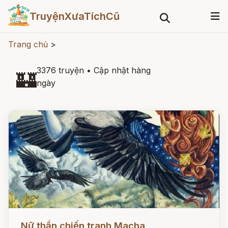
TruyệnXưaTíchCũ
Trang chủ
>
3376 truyện
•
Cập nhật hàng
🏰
ngày
Đọc ngay
Nữ thần chiến tranh Macha