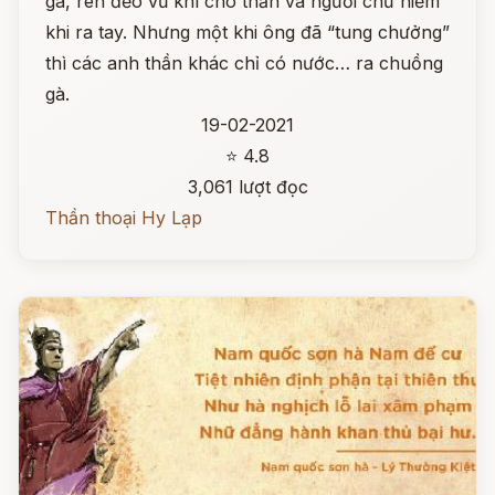
gà, rèn đẽo vũ khí cho thần và người chứ hiếm
khi ra tay. Nhưng một khi ông đã “tung chưởng”
thì các anh thần khác chỉ có nước… ra chuồng
gà.
19-02-2021
⭐ 4.8
3,061 lượt đọc
Thần thoại Hy Lạp