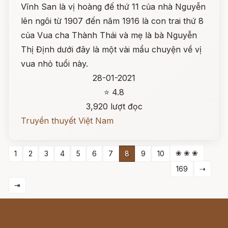
Vĩnh San là vị hoàng đế thứ 11 của nhà Nguyễn
lên ngôi từ 1907 đến năm 1916 là con trai thứ 8
của Vua cha Thành Thái và mẹ là bà Nguyễn
Thị Định dưới đây là một vài mẩu chuyện về vị
vua nhỏ tuổi này.
28-01-2021
⭐ 4.8
3,920 lượt đọc
Truyền thuyết Việt Nam
❀ ❀ ❀
1
2
3
4
5
6
7
8
9
10
169
⇢
⇥