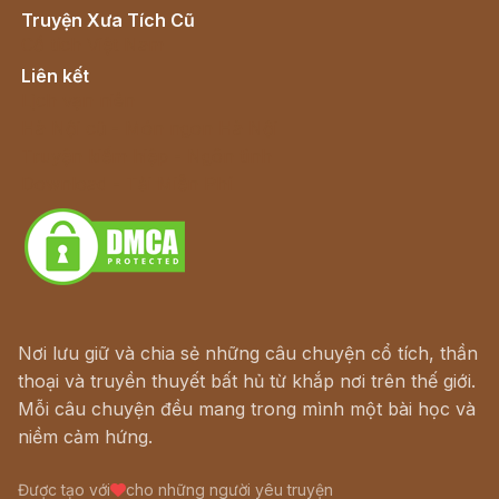
Truyện Xưa Tích Cũ
Cổ tích Việt Nam
Liên kết
Lịch vạn niên
Hà Nội cũ - Món ngon Hà Nội
Truyện kiếm hiệp - Ngôn tình
Download - Tải Miễn Phí
Nơi lưu giữ và chia sẻ những câu chuyện cổ tích, thần
thoại và truyền thuyết bất hủ từ khắp nơi trên thế giới.
Mỗi câu chuyện đều mang trong mình một bài học và
niềm cảm hứng.
Được tạo với
cho những người yêu truyện