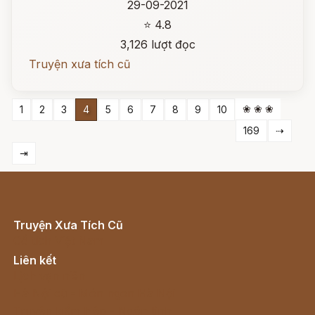
29-09-2021
⭐ 4.8
3,126 lượt đọc
Truyện xưa tích cũ
❀ ❀ ❀
1
2
3
4
5
6
7
8
9
10
169
⇢
⇥
Truyện Xưa Tích Cũ
Cổ tích Việt Nam
Liên kết
Lịch vạn niên
Hà Nội cũ - Món ngon Hà Nội
Truyện kiếm hiệp - Ngôn tình