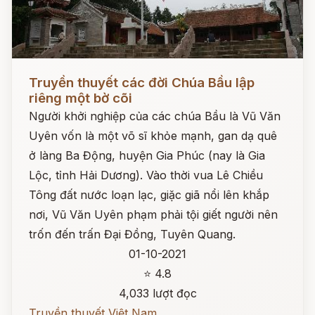
Đọc ngay
Truyền thuyết các đời Chúa Bầu lập
riêng một bờ cõi
Người khởi nghiệp của các chúa Bầu là Vũ Văn
Uyên vốn là một võ sĩ khỏe mạnh, gan dạ quê
ở làng Ba Động, huyện Gia Phúc (nay là Gia
Lộc, tỉnh Hải Dương). Vào thời vua Lê Chiều
Tông đất nước loạn lạc, giặc giã nổi lên khắp
nơi, Vũ Văn Uyên phạm phải tội giết người nên
trốn đến trấn Đại Đồng, Tuyên Quang.
01-10-2021
⭐ 4.8
4,033 lượt đọc
Truyền thuyết Việt Nam