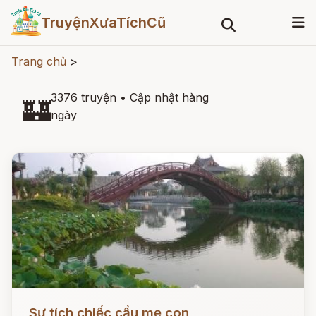
TruyệnXưaTíchCũ
Trang chủ
>
3376 truyện
•
Cập nhật hàng
🏰
ngày
Đọc ngay
Sự tích chiếc cầu mẹ con