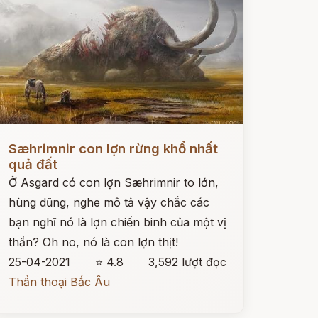
ọc ngay
Sæhrimnir con lợn rừng khổ nhất
quả đất
Ở Asgard có con lợn Sæhrimnir to lớn,
hùng dũng, nghe mô tả vậy chắc các
bạn nghĩ nó là lợn chiến binh của một vị
thần? Oh no, nó là con lợn thịt!
25-04-2021
⭐ 4.8
3,592 lượt đọc
Thần thoại Bắc Âu