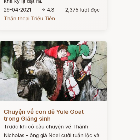
khá kỳ lạ đặt ra.
29-04-2021
⭐ 4.8
2,375 lượt đọc
Thần thoại Triều Tiên
ọc ngay
Chuyện về con dê Yule Goat
trong Giáng sinh
Trước khi có câu chuyện về Thánh
Nicholas - ông già Noel cưỡi tuần lộc và