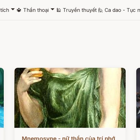
🞃
🞃
tích
🔱
Thần thoại
🕌
Truyền thuyết
🙋
Ca dao - Tục 
Đọc ngay
Đ
Mnemosyne - nữ thần của trí nhớ