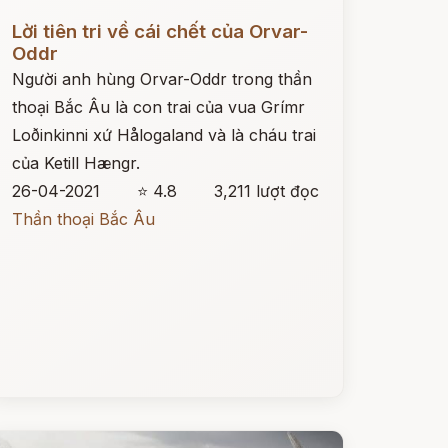
ọc ngay
Lời tiên tri về cái chết của Orvar-
Oddr
Người anh hùng Orvar-Oddr trong thần
thoại Bắc Âu là con trai của vua Grímr
Loðinkinni xứ Hålogaland và là cháu trai
của Ketill Hængr.
26-04-2021
⭐ 4.8
3,211 lượt đọc
Thần thoại Bắc Âu