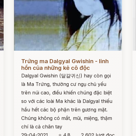
Đọc ngay
Đ
Trứng ma Dalgyal Gwishin - linh
hồn của những kẻ cô độc
Dalgyal Gwishin (달걀귀신) hay còn gọi
là Ma Trứng, thường cư ngụ chủ yếu
trên núi cao, điều khiến chúng đặc biệt
so với các loài Ma khác là Dalgyal thiếu
hầu hết các bộ phận trên gương mặt.
Chúng không có mắt, mũi, miệng, thậm
chí là cả chân tay
29-04-2021
⭐ 4.8
2,602 lượt đọc