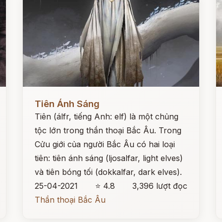
Đọc ngay
Đ
Tiên Ánh Sáng
Tiên (álfr, tiếng Anh: elf) là một chủng
tộc lớn trong thần thoại Bắc Âu. Trong
Cửu giới của người Bắc Âu có hai loại
tiên: tiên ánh sáng (ljosalfar, light elves)
và tiên bóng tối (dokkalfar, dark elves).
25-04-2021
⭐ 4.8
3,396 lượt đọc
Thần thoại Bắc Âu