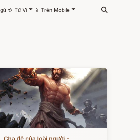
🞃
🞃
ngữ
🔯
Tử Vi
📱
Trên Mobile
ọc ngay
Cha đẻ của loài người -