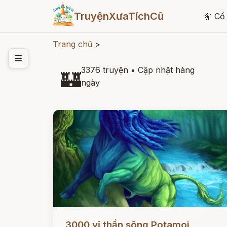
TruyệnXưaTíchCũ
🧚
Cổ 
Trang chủ
>
3376 truyện
•
Cập nhật hàng
🏰
ngày
Đọc ngay
3000 vị thần sông Potamoi