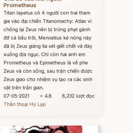
Prometheus
Titan Iapetus có 4 người con trai tham
gia vào đại chiến Titanomachy: Atlas vì
chống lại Zeus nên bị trừng phạt gánh
đỡ cả bầu trời, Menoetius kẻ nóng nảy
đã bị Zeus giáng tia sét giết chết và đày
xuống địa ngục. Chỉ còn hai anh em
Prometheus và Epimetheus là về phe
Zeus và còn sống, sau trận chiến được
Zeus giao cho nhiệm vụ tạo ra các sinh
vật trên trần gian.
07-05-2021
⭐ 4.8
8,232 lượt đọc
Thần thoại Hy Lạp