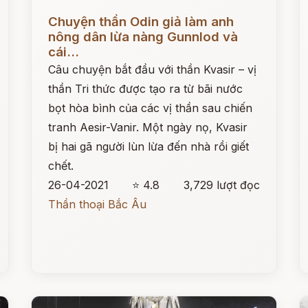
Đọc ngay
Đ
Chuyện thần Odin giả làm anh
nông dân lừa nàng Gunnlod và
cái...
Câu chuyện bắt đầu với thần Kvasir – vị
thần Tri thức được tạo ra từ bãi nước
bọt hòa bình của các vị thần sau chiến
tranh Aesir-Vanir. Một ngày nọ, Kvasir
bị hai gã người lùn lừa đến nhà rồi giết
chết.
26-04-2021
⭐ 4.8
3,729 lượt đọc
Thần thoại Bắc Âu