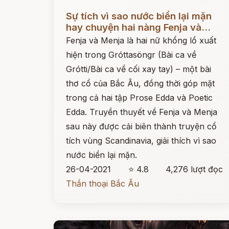
Đọc ngay
Sự tích vì sao nước biển lại mặn
hay chuyện hai nàng Fenja và...
Fenja và Menja là hai nữ khổng lồ xuất
hiện trong Gróttasöngr (Bài ca về
Grótti/Bài ca về cối xay tay) – một bài
thơ cổ của Bắc Âu, đồng thời góp mặt
trong cả hai tập Prose Edda và Poetic
Edda. Truyền thuyết về Fenja và Menja
sau này được cải biên thành truyện cổ
tích vùng Scandinavia, giải thích vì sao
nước biển lại mặn.
26-04-2021
⭐ 4.8
4,276 lượt đọc
Thần thoại Bắc Âu