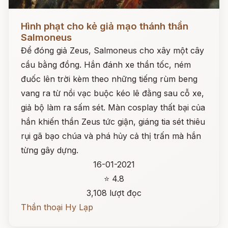
Đọc ngay
Hình phạt cho kẻ giả mạo thánh thần
Salmoneus
Để đóng giả Zeus, Salmoneus cho xây một cây
cầu bằng đồng. Hắn đánh xe thần tốc, ném
đuốc lên trời kèm theo những tiếng rùm beng
vang ra từ nồi vạc buộc kéo lê đằng sau cỗ xe,
giả bộ làm ra sấm sét. Màn cosplay thất bại của
hắn khiến thần Zeus tức giận, giáng tia sét thiêu
rụi gã bạo chúa và phá hủy cả thị trấn mà hắn
từng gây dựng.
16-01-2021
⭐ 4.8
3,108 lượt đọc
Thần thoại Hy Lạp