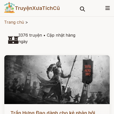
TruyệnXưaTíchCũ
Trang chủ
>
3376 truyện
•
Cập nhật hàng
🏰
ngày
Đọc ngay
Trần Hưng Đạo dành cho kẻ phản bội