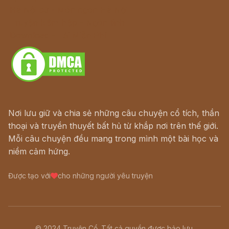
Hà Nội cũ - Món ngon Hà Nội
Truyện kiếm hiệp - Ngôn tình
Download - Tải Miễn Phí
Nơi lưu giữ và chia sẻ những câu chuyện cổ tích, thần
thoại và truyền thuyết bất hủ từ khắp nơi trên thế giới.
Mỗi câu chuyện đều mang trong mình một bài học và
niềm cảm hứng.
Được tạo với
cho những người yêu truyện
© 2024 Truyện Cổ. Tất cả quyền được bảo lưu.