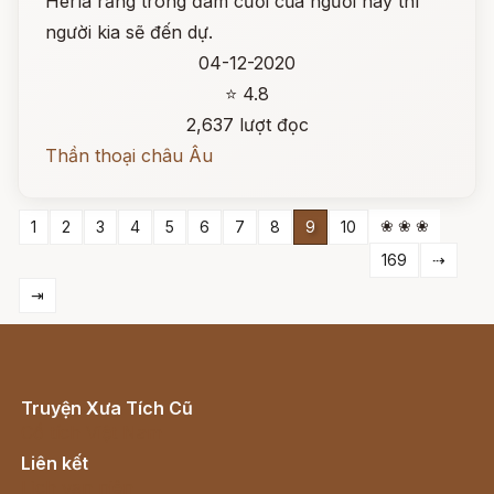
Herla rằng trong đám cưới của người này thì
người kia sẽ đến dự.
04-12-2020
⭐ 4.8
2,637 lượt đọc
Thần thoại châu Âu
❀ ❀ ❀
1
2
3
4
5
6
7
8
9
10
169
⇢
⇥
Truyện Xưa Tích Cũ
Cổ tích Việt Nam
Liên kết
Lịch vạn niên