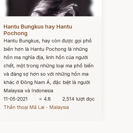
ọc ngay
Hantu Bungkus hay Hantu
Pochong
Hantu Bungkus, hay còn được gọi phổ
biến hơn là Hantu Pochong là những
hồn ma nghĩa địa, linh hồn của người
chết, một trong những loại ma phổ biến
và đáng sợ hơn so với những hồn ma
khác ở Đông Nam Á, đặc biệt là người
Malaysia và Indonesia
11-05-2021
⭐ 4.8
2,514 lượt đọc
Thần thoại Mã Lai - Malaysia