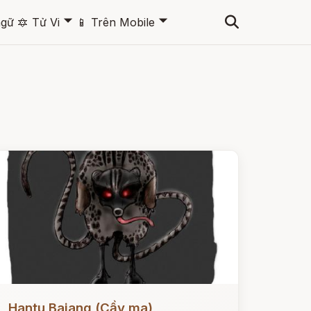
🞃
🞃
ngữ
🔯
Tử Vi
📱
Trên Mobile
ọc ngay
Hantu Bajang (Cầy ma)