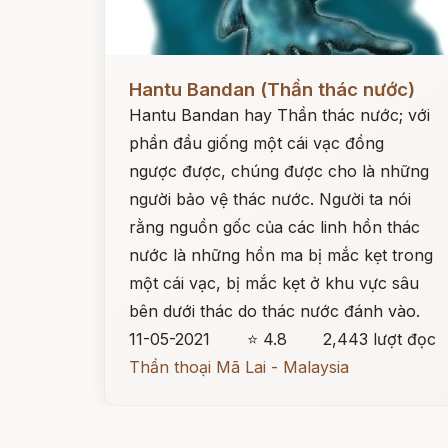
Đọc ngay
Hantu Bandan (Thần thác nước)
Hantu Bandan hay Thần thác nước; với
phần đầu giống một cái vạc đồng
ngược được, chúng được cho là những
người bảo vệ thác nước. Người ta nói
rằng nguồn gốc của các linh hồn thác
nước là những hồn ma bị mắc kẹt trong
một cái vạc, bị mắc kẹt ở khu vực sâu
bên dưới thác do thác nước đánh vào.
11-05-2021
⭐ 4.8
2,443 lượt đọc
Thần thoại Mã Lai - Malaysia