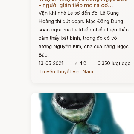
- người gián tiếp mở ra cơ...
Vận khí nhà Lê sơ đến đời Lê Cung
Hoàng thì đứt đoạn. Mạc Đăng Dung
soán ngôi vua Lê khiến nhiều triều thần
cảm thấy bất bình, trong đó có võ
tướng Nguyễn Kim, cha của nàng Ngọc
Bảo.
13-05-2021
⭐ 4.8
6,350 lượt đọc
Truyền thuyết Việt Nam