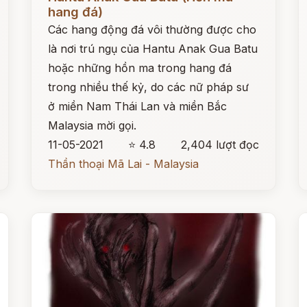
hang đá)
Các hang động đá vôi thường được cho
là nơi trú ngụ của Hantu Anak Gua Batu
hoặc những hồn ma trong hang đá
trong nhiều thế kỷ, do các nữ pháp sư
ở miền Nam Thái Lan và miền Bắc
Malaysia mời gọi.
11-05-2021
⭐ 4.8
2,404 lượt đọc
Thần thoại Mã Lai - Malaysia