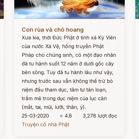
Đọc ngay
Đ
Con rùa và chó hoang
Xưa kia, thời Đức Phật ở tinh xá Kỳ Viên
của nước Xá Vệ, hồng truyền Phật
Pháp cho chúng sinh, có một đạo nhân
đã tu hành suốt 12 năm ở dưới gốc cây
bên sông. Tuy đã tu hành lâu như vậy,
nhưng trước sau vẫn không thể trừ bỏ
niệm đầu tham dục, tâm tư tán loạn,
trầm mê trong dục niệm của lục căn
(mắt, tai, mũi, lưỡi, thân, ý).
25-03-2020
⭐ 4.8
3,278 lượt đọc
Truyện cổ nhà Phật