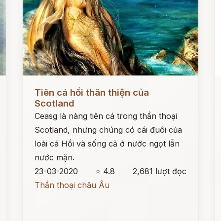
Đọc ngay
Đ
Tiên cá hồi thân thiện của
Scotland
Ceasg là nàng tiên cá trong thần thoại
Scotland, nhưng chúng có cái đuôi của
loài cá Hồi và sống cả ở nước ngọt lẫn
nước mặn.
23-03-2020
⭐ 4.8
2,681 lượt đọc
Thần thoại châu Âu