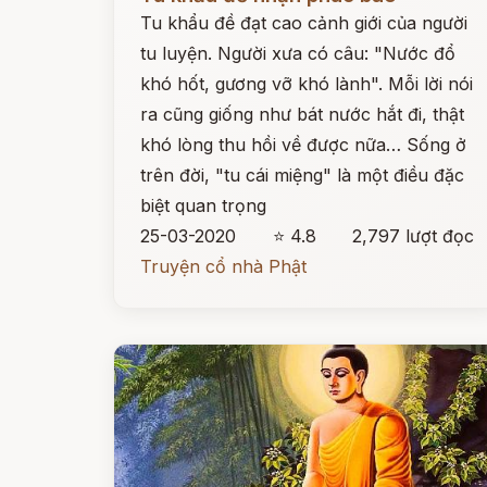
Tu khẩu đề đạt cao cảnh giới của người
tu luyện. Người xưa có câu: "Nước đổ
khó hốt, gương vỡ khó lành". Mỗi lời nói
ra cũng giống như bát nước hắt đi, thật
khó lòng thu hồi về được nữa… Sống ở
trên đời, "tu cái miệng" là một điều đặc
biệt quan trọng
25-03-2020
⭐ 4.8
2,797 lượt đọc
Truyện cổ nhà Phật