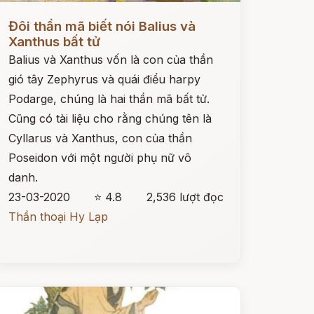
ọc ngay
Đôi thần mã biết nói Balius và
Xanthus bất tử
Balius và Xanthus vốn là con của thần
gió tây Zephyrus và quái điểu harpy
Podarge, chúng là hai thần mã bất tử.
Cũng có tài liệu cho rằng chúng tên là
Cyllarus và Xanthus, con của thần
Poseidon với một người phụ nữ vô
danh.
23-03-2020
⭐ 4.8
2,536 lượt đọc
Thần thoại Hy Lạp