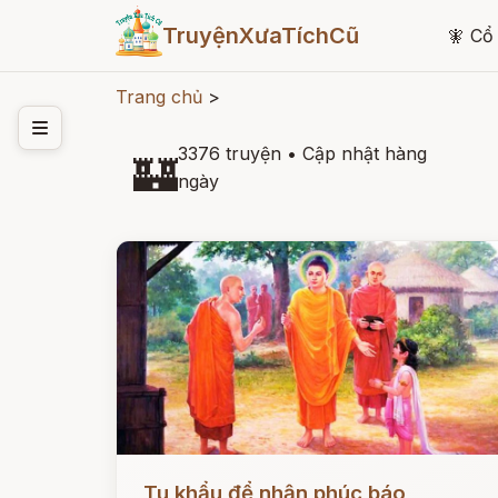
TruyệnXưaTíchCũ
🧚
Cổ 
Trang chủ
>
3376 truyện
•
Cập nhật hàng
🏰
ngày
Đọc ngay
Tu khẩu để nhận phúc báo