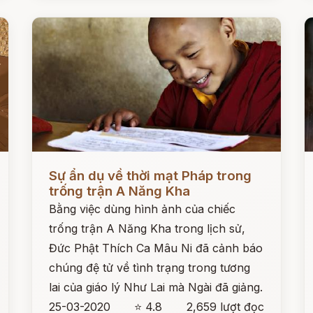
Đọc ngay
Đ
Sự ẩn dụ về thời mạt Pháp trong
trống trận A Năng Kha
Bằng việc dùng hình ảnh của chiếc
trống trận A Năng Kha trong lịch sử,
Đức Phật Thích Ca Mâu Ni đã cảnh báo
chúng đệ tử về tình trạng trong tương
lai của giáo lý Như Lai mà Ngài đã giảng.
25-03-2020
⭐ 4.8
2,659 lượt đọc