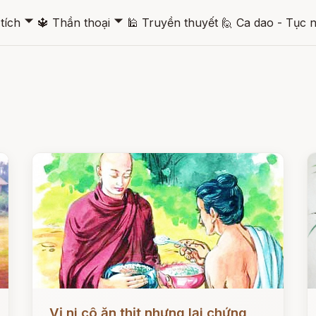
🞃
🞃
tích
🔱
Thần thoại
🕌
Truyền thuyết
🙋
Ca dao - Tục 
Đọc ngay
Đ
Vị ni cô ăn thịt nhưng lại chứng