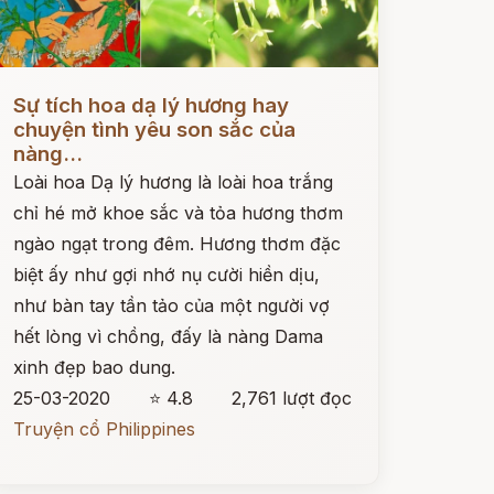
ọc ngay
Sự tích hoa dạ lý hương hay
chuyện tình yêu son sắc của
nàng...
Loài hoa Dạ lý hương là loài hoa trắng
chỉ hé mở khoe sắc và tỏa hương thơm
ngào ngạt trong đêm. Hương thơm đặc
biệt ấy như gợi nhớ nụ cười hiền dịu,
như bàn tay tần tảo của một người vợ
hết lòng vì chồng, đấy là nàng Dama
xinh đẹp bao dung.
25-03-2020
⭐ 4.8
2,761 lượt đọc
Truyện cổ Philippines