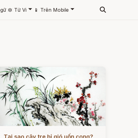
🞃
🞃
ngữ
🔯
Tử Vi
📱
Trên Mobile
ọc ngay
Tại sao cây tre bị gió uốn cong?