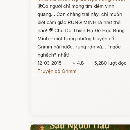
🌍Có người chỉ mong tìm kiếm vinh
quang… Còn chàng trai này, chỉ muốn
biết cảm giác RÙNG MÌNH là như thế
nào! 🎥 Chu Du Thiên Hạ Để Học Rùng
Mình – một trong những truyện cổ
Grimm hài hước, rùng rợn và… "ngốc
nghếch" nhất!
12-03-2015
⭐ 4.8
5,280 lượt đọc
Truyện cổ Grimm