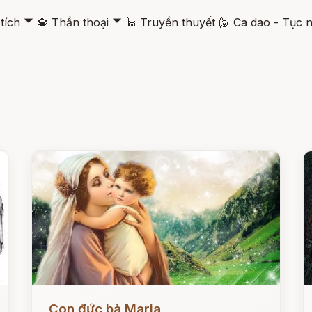
🞃
🞃
tích
🔱
Thần thoại
🕌
Truyền thuyết
🙋
Ca dao - Tục 
Đọc ngay
Đ
Con đức bà Maria