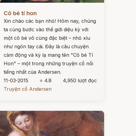
ọc ngay
Cô bé tí hon
Xin chào các bạn nhỏ! Hôm nay, chúng
ta cùng bước vào thế giới diệu kỳ với
một cô bé vô cùng đặc biệt – nhỏ xíu
như ngón tay cái. Đây là câu chuyện
cảm động và kỳ lạ mang tên "Cô bé Tí
Hon" – một trong những truyện cổ nổi
tiếng nhất của Andersen.
11-03-2015
⭐ 4.8
4,950 lượt đọc
Truyện cổ Andersen