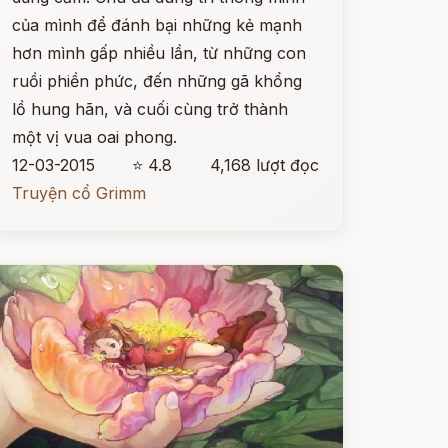
của mình để đánh bại những kẻ mạnh
hơn mình gấp nhiều lần, từ những con
ruồi phiền phức, đến những gã khổng
lồ hung hãn, và cuối cùng trở thành
một vị vua oai phong.
12-03-2015
⭐ 4.8
4,168 lượt đọc
Truyện cổ Grimm