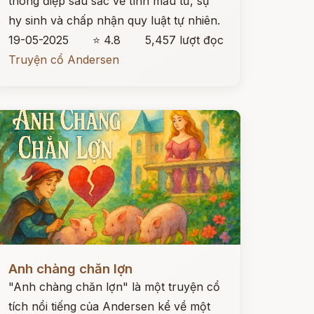
thông điệp sâu sắc về tình mẫu tử, sự
hy sinh và chấp nhận quy luật tự nhiên.
19-05-2025
⭐ 4.8
5,457 lượt đọc
Truyện cổ Andersen
ọc ngay
Anh chàng chăn lợn
"Anh chàng chăn lợn" là một truyện cổ
tích nổi tiếng của Andersen kể về một