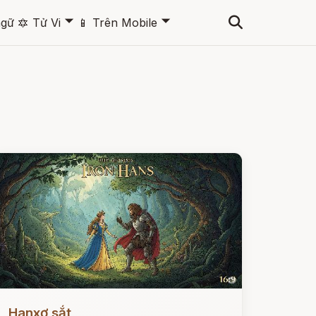
🞃
🞃
ngữ
🔯
Tử Vi
📱
Trên Mobile
ọc ngay
Hanxơ sắt