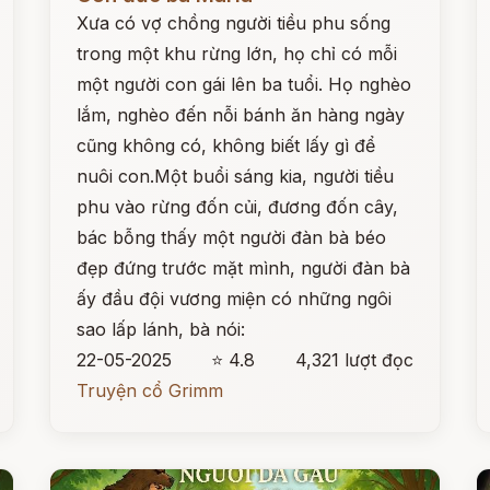
Xưa có vợ chồng người tiều phu sống
trong một khu rừng lớn, họ chỉ có mỗi
một người con gái lên ba tuổi. Họ nghèo
lắm, nghèo đến nỗi bánh ăn hàng ngày
cũng không có, không biết lấy gì để
nuôi con.Một buổi sáng kia, người tiều
phu vào rừng đốn củi, đương đốn cây,
bác bỗng thấy một người đàn bà béo
đẹp đứng trước mặt mình, người đàn bà
ấy đầu đội vương miện có những ngôi
sao lấp lánh, bà nói:
22-05-2025
⭐ 4.8
4,321 lượt đọc
Truyện cổ Grimm