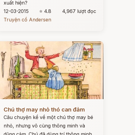
xuất hiện?
12-03-2015
⭐ 4.8
4,967 lượt đọc
Truyện cổ Andersen
ọc ngay
Chú thợ may nhỏ thó can đảm
Câu chuyện kể về một chú thợ may bé
nhỏ, nhưng vô cùng thông minh và
dũng cảm. Chú đã dùng trí thông minh