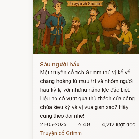
Đọc ngay
Sáu người hầu
Một truyện cổ tích Grimm thú vị kể về
chàng hoàng tử mưu trí và nhóm người
hầu kỳ lạ với những năng lực đặc biệt.
Liệu họ có vượt qua thử thách của công
chúa kiêu kỳ và vị vua gian xảo? Hãy
cùng theo dói nhé!
21-05-2025
⭐ 4.8
4,212 lượt đọc
Truyện cổ Grimm