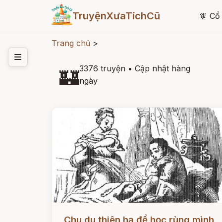
TruyệnXưaTíchCũ
🧚
Cổ 
Trang chủ
>
3376 truyện
•
Cập nhật hàng
🏰
ngày
Đọc ngay
Chu du thiên hạ để học rùng mình