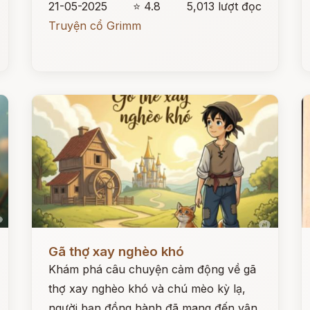
21-05-2025
⭐ 4.8
5,013 lượt đọc
Truyện cổ Grimm
Đọc ngay
Đ
Gã thợ xay nghèo khó
Khám phá câu chuyện cảm động về gã
thợ xay nghèo khó và chú mèo kỳ lạ,
người bạn đồng hành đã mang đến vận