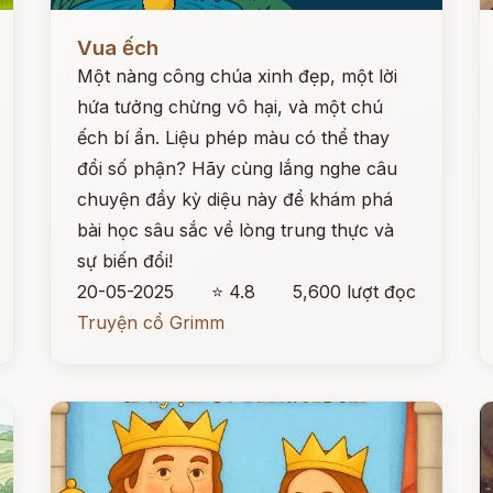
Đọc ngay
Đ
Vua ếch
Một nàng công chúa xinh đẹp, một lời
hứa tưởng chừng vô hại, và một chú
ếch bí ẩn. Liệu phép màu có thể thay
đổi số phận? Hãy cùng lắng nghe câu
chuyện đầy kỳ diệu này để khám phá
bài học sâu sắc về lòng trung thực và
sự biến đổi!
20-05-2025
⭐ 4.8
5,600 lượt đọc
Truyện cổ Grimm