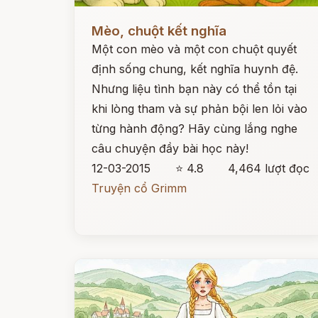
Đọc ngay
Mèo, chuột kết nghĩa
Một con mèo và một con chuột quyết
định sống chung, kết nghĩa huynh đệ.
Nhưng liệu tình bạn này có thể tồn tại
khi lòng tham và sự phản bội len lỏi vào
từng hành động? Hãy cùng lắng nghe
câu chuyện đầy bài học này!
12-03-2015
⭐ 4.8
4,464 lượt đọc
Truyện cổ Grimm