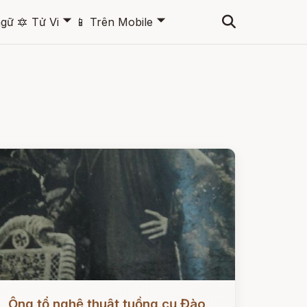
🞃
🞃
ngữ
🔯
Tử Vi
📱
Trên Mobile
ọc ngay
Ông tổ nghệ thuật tuồng cụ Đào