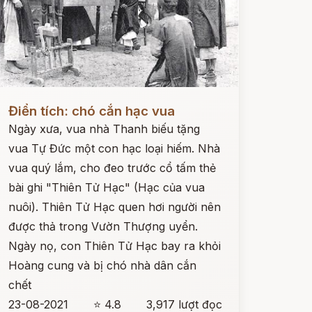
ọc ngay
Điển tích: chó cắn hạc vua
Ngày xưa, vua nhà Thanh biếu tặng
vua Tự Đức một con hạc loại hiếm. Nhà
vua quý lắm, cho đeo trước cổ tấm thẻ
bài ghi "Thiên Tử Hạc" (Hạc của vua
nuôi). Thiên Tử Hạc quen hơi người nên
được thả trong Vườn Thượng uyển.
Ngày nọ, con Thiên Tử Hạc bay ra khỏi
Hoàng cung và bị chó nhà dân cắn
chết
23-08-2021
⭐ 4.8
3,917 lượt đọc