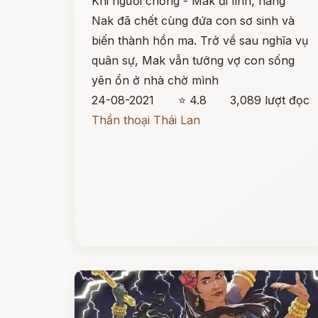
Khi người chồng - Mak đi lính, nàng
Nak đã chết cùng đứa con sơ sinh và
biến thành hồn ma. Trở về sau nghĩa vụ
quân sự, Mak vẫn tưởng vợ con sống
yên ổn ở nhà chờ mình
24-08-2021
⭐ 4.8
3,089 lượt đọc
Thần thoại Thái Lan