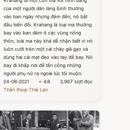
Krahang là một con ma với hình dáng
của một người dân làng bình thường
vào ban ngày nhưng đêm đến, nó bắt
đầu biến đổi. Krahang là loại ma thường
bay vào ban đêm ở các vùng nông
thôn, loài ma này khá dễ nhận biết vì nó
luôn cưỡi trên một cái chày giã gạo và
dùng hai cái mẹt đeo vào tay để bay. Nó
bay đi khắp nơi để tấn công những
người phụ nữ ra ngoài lúc tối muộn.
24-08-2021
⭐ 4.8
3,967 lượt đọc
Thần thoại Thái Lan