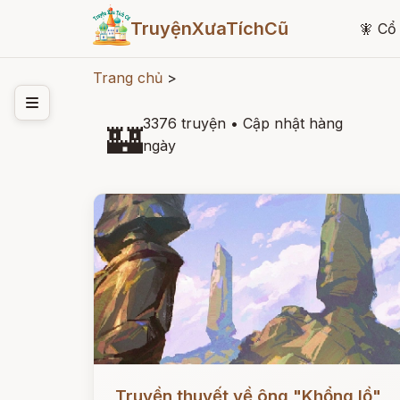
TruyệnXưaTíchCũ
🧚
Cổ 
Trang chủ
>
3376 truyện
•
Cập nhật hàng
🏰
ngày
Đọc ngay
Truyền thuyết về ông "Khổng lồ"