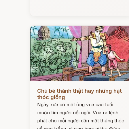
Đọc ngay
Chú bé thành thật hay những hạt
thóc giống
Ngày xưa có một ông vua cao tuổi
muốn tìm người nối ngôi. Vua ra lệnh
phát cho mỗi người dân một thúng thóc
về gieo trồng và giao hẹn: ai thu được