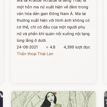
Ma lai Krasue (Krasue là tiếng Thái) là
một hồn ma nữ xuất hiện về đêm trong
văn hóa dân gian Đông Nam Á. Ma lai
thường xuất hiện với hình ảnh không có
cơ thể, chỉ có đầu của một người phụ
nữ và phần khí quản nối xuống nội tạng
lủng lẳng ở dưới.
24-08-2021
⭐ 4.8
4,399 lượt đọc
Thần thoại Thái Lan