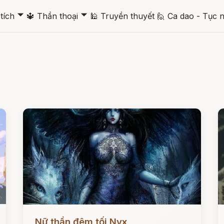
🞃
🞃
tích
🔱
Thần thoại
🕌
Truyền thuyết
🙋
Ca dao - Tục 
Đọc ngay
Đ
Nữ thần đêm tối Nyx