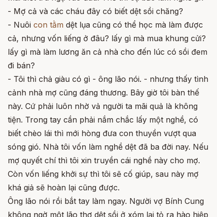
- Mợ cả và các cháu đây có biết dệt sồi chăng?
- Nuôi
con tằm
dệt lụa cũng có thể học mà làm được
cả, nhưng vốn liếng ở đâu? lấy gì mà mua khung cửi?
lấy gì mà làm lương ăn cả nhà cho đến lúc có sồi đem
đi bán?
- Tôi thì chả giàu có gì - ông lão nói. - nhưng thấy tình
cảnh nhà mợ cũng đáng thương. Bây giờ tôi bàn thế
này. Cứ phải luôn nhờ vả người ta mãi quả là không
tiện. Trong tay cần phải nắm chắc lấy một nghề, có
biết chèo lái thì mới hòng đưa con thuyền vượt qua
sóng gió. Nhà tôi vốn làm nghề dệt đã ba đời nay. Nếu
mợ quyết chí thì tôi xin truyền cái nghề này cho mợ.
Còn vốn liếng khởi sự thì tôi sẽ cố giúp, sau này mợ
khá giả sẽ hoàn lại cũng được.
Ông lão nói rồi bắt tay làm ngay. Người vợ Bính Cung
không ngờ một lão thợ dệt sồi ở xóm lại tỏ ra hào hiệp