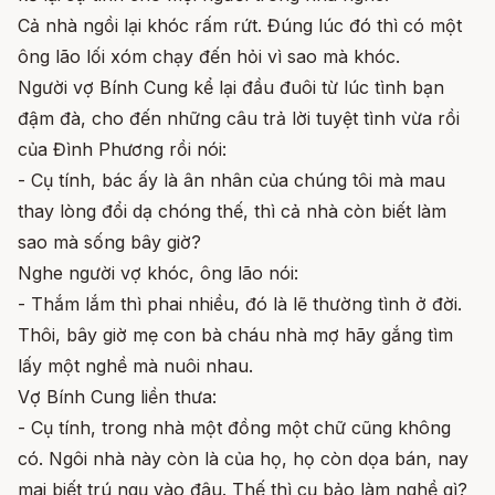
Cả nhà ngồi lại khóc rấm rứt. Đúng lúc đó thì có một
ông lão lối xóm chạy đến hỏi vì sao mà khóc.
Người vợ Bính Cung kể lại đầu đuôi từ lúc tình bạn
đậm đà, cho đến những câu trả lời tuyệt tình vừa rồi
của Đình Phương rồi nói:
- Cụ tính, bác ấy là ân nhân của chúng tôi mà mau
thay lòng đổi dạ chóng thế, thì cả nhà còn biết làm
sao mà sống bây giờ?
Nghe người vợ khóc, ông lão nói:
- Thắm lắm thì phai nhiều, đó là lẽ thường tình ở đời.
Thôi, bây giờ mẹ con bà cháu nhà mợ hãy gắng tìm
lấy một nghề mà nuôi nhau.
Vợ Bính Cung liền thưa:
- Cụ tính, trong nhà một đồng một chữ cũng không
có. Ngôi nhà này còn là của họ, họ còn dọa bán, nay
mai biết trú ngụ vào đâu. Thế thì cụ bảo làm nghề gì?