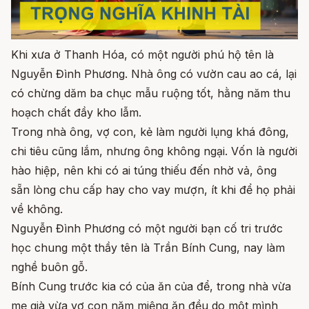
Khi xưa ở Thanh Hóa, có một người phú hộ tên là
Nguyễn Đình Phương. Nhà ông có vườn cau ao cá, lại
có chừng dăm ba chục mẫu ruộng tốt, hằng năm thu
hoạch chất đầy kho lẫm.
Trong nhà ông, vợ con, kẻ làm người lụng khá đông,
chi tiêu cũng lắm, nhưng ông không ngại. Vốn là người
hào hiệp, nên khi có ai túng thiếu đến nhờ vả, ông
sẵn lòng chu cấp hay cho vay mượn, ít khi để họ phải
về không.
Nguyễn Đình Phương có một người bạn cố tri trước
học chung một thầy tên là Trần Bính Cung, nay làm
nghề buôn gỗ.
Bính Cung trước kia có của ăn của để, trong nhà vừa
mẹ già vừa vợ con năm miệng ăn đều do một mình