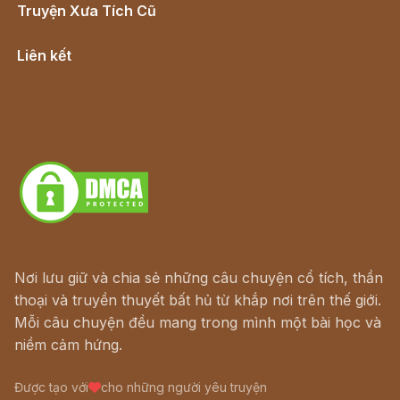
Truyện Xưa Tích Cũ
Cổ tích Việt Nam
Liên kết
Lịch vạn niên
Hà Nội cũ - Món ngon Hà Nội
Truyện kiếm hiệp - Ngôn tình
Download - Tải Miễn Phí
Nơi lưu giữ và chia sẻ những câu chuyện cổ tích, thần
thoại và truyền thuyết bất hủ từ khắp nơi trên thế giới.
Mỗi câu chuyện đều mang trong mình một bài học và
niềm cảm hứng.
Được tạo với
cho những người yêu truyện