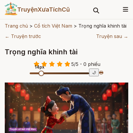
TruyệnXưaTíchCũ
Trang chủ
>
Cổ tích Việt Nam
>
Trọng nghĩa khinh tài
← Truyện trước
Truyện sau →
Trọng nghĩa khinh tài
5
/
5
- 0
phiếu
14px
🖶
🌙