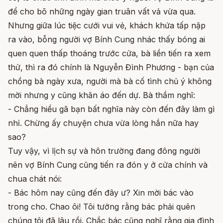
để cho bõ những ngày gian truân vất vả vừa qua.
Nhưng giữa lúc tiệc cưới vui vẻ, khách khứa tấp nập
ra vào, bỗng người vợ Bính Cung nhác thấy bóng ai
quen quen thấp thoáng trước cửa, bà liền tiến ra xem
thử, thì ra đó chính là Nguyễn Đình Phương - bạn của
chồng bà ngày xưa, người mà bà cố tình chủ ý không
mời nhưng y cũng khăn áo đến dự. Bà thầm nghĩ:
- Chẳng hiểu gã bạn bất nghĩa này còn đến đây làm gì
nhỉ. Chừng ấy chuyện chưa vừa lòng hắn nữa hay
sao?
Tuy vậy, vì lịch sự và hôn trường đang đông người
nên vợ Bính Cung cũng tiến ra đón y ở cửa chính và
chua chát nói:
- Bác hôm nay cũng đến đây ư? Xin mời bác vào
trong cho. Chao ôi! Tôi tưởng rằng bác phải quên
chúng tôi đã lâu rồi. Chắc bác cũng nghĩ rằng gia đình