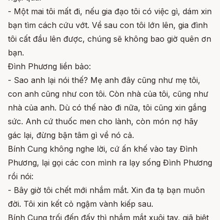
- Một mai tôi mất đi, nếu gia đạo tôi có việc gì, dám xin
bạn tìm cách cứu vớt. Về sau con tôi lớn lên, gia đình
tôi cất đầu lên được, chúng sẽ không bao giờ quên ơn
bạn.
Đình Phương liền bảo:
- Sao anh lại nói thế? Mẹ anh đây cũng như mẹ tôi,
con anh cũng như con tôi. Còn nhà của tôi, cũng như
nhà của anh. Dù có thế nào đi nữa, tôi cũng xin gắng
sức. Anh cứ thuốc men cho lành, còn món nợ hãy
gác lại, đừng bận tâm gì về nó cả.
Bính Cung không nghe lời, cứ ấn khế vào tay Đình
Phương, lại gọi các con mình ra lạy sống Đình Phương
rồi nói:
- Bây giờ tôi chết mới nhắm mắt. Xin đa tạ bạn muôn
đời. Tôi xin kết cỏ ngậm vành kiếp sau.
Bính Cung trối đến đấy thì nhắm mắt xuôi tay, giã biệt