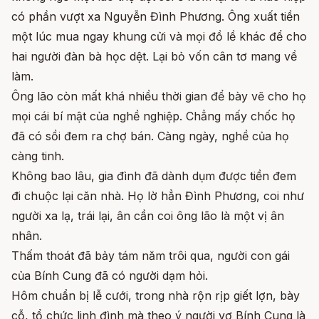
có phần vượt xa Nguyễn Đình Phương. Ông xuất tiền
một lúc mua ngay khung cửi và mọi đồ lề khác để cho
hai người đàn bà học dệt. Lại bỏ vốn cân tơ mang về
làm.
Ông lão còn mất khá nhiều thời gian để bày vẽ cho họ
mọi cái bí mật của nghề nghiệp. Chẳng mấy chốc họ
đã có sồi đem ra chợ bán. Càng ngày, nghề của họ
càng tinh.
Không bao lâu, gia đình đã dành dụm được tiền đem
đi chuộc lại căn nhà. Họ lờ hẳn Đình Phương, coi như
người xa lạ, trái lại, ân cần coi ông lão là một vị ân
nhân.
Thấm thoát đã bảy tám năm trôi qua, người con gái
của Bính Cung đã có người dạm hỏi.
Hôm chuẩn bị lễ cưới, trong nhà rộn rịp giết lợn, bày
cỗ, tổ chức linh đình mà theo ý người vợ Bính Cung là