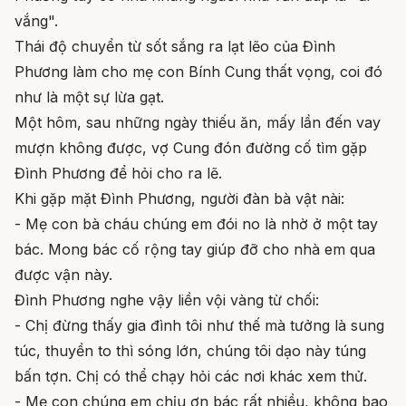
vắng".
Thái độ chuyển từ sốt sắng ra lạt lẽo của Đình
Phương làm cho mẹ con Bính Cung thất vọng, coi đó
như là một sự lừa gạt.
Một hôm, sau những ngày thiếu ăn, mấy lần đến vay
mượn không được, vợ Cung đón đường cố tìm gặp
Đình Phương để hỏi cho ra lẽ.
Khi gặp mặt Đình Phương, người đàn bà vật nài:
- Mẹ con bà cháu chúng em đói no là nhờ ở một tay
bác. Mong bác cố rộng tay giúp đỡ cho nhà em qua
được vận này.
Đình Phương nghe vậy liền vội vàng từ chối:
- Chị đừng thấy gia đình tôi như thế mà tưởng là sung
túc, thuyền to thì sóng lớn, chúng tôi dạo này túng
bấn tợn. Chị có thể chạy hỏi các nơi khác xem thử.
- Mẹ con chúng em chịu ơn bác rất nhiều, không bao