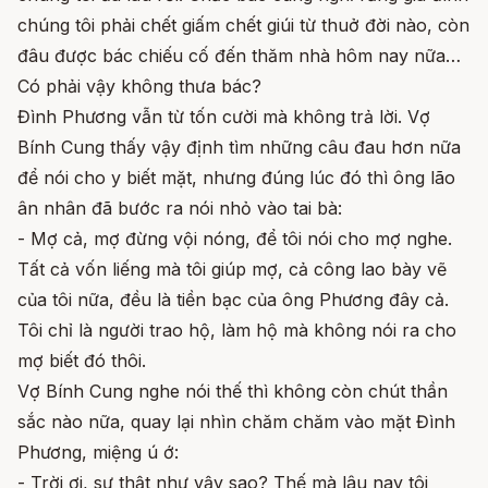
chúng tôi phải chết giấm chết giúi từ thuở đời nào, còn
đâu được bác chiếu cố đến thăm nhà hôm nay nữa…
Có phải vậy không thưa bác?
Đình Phương vẫn từ tốn cười mà không trả lời. Vợ
Bính Cung thấy vậy định tìm những câu đau hơn nữa
để nói cho y biết mặt, nhưng đúng lúc đó thì ông lão
ân nhân đã bước ra nói nhỏ vào tai bà:
- Mợ cả, mợ đừng vội nóng, để tôi nói cho mợ nghe.
Tất cả vốn liếng mà tôi giúp mợ, cả công lao bày vẽ
của tôi nữa, đều là tiền bạc của ông Phương đây cả.
Tôi chỉ là người trao hộ, làm hộ mà không nói ra cho
mợ biết đó thôi.
Vợ Bính Cung nghe nói thế thì không còn chút thần
sắc nào nữa, quay lại nhìn chăm chăm vào mặt Đình
Phương, miệng ú ớ:
- Trời ơi, sự thật như vậy sao? Thế mà lâu nay tôi