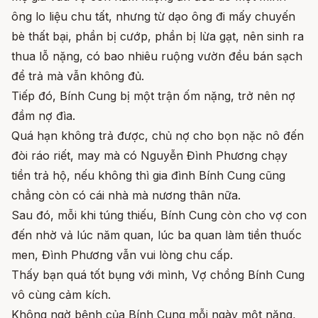
ông lo liệu chu tất, nhưng từ dạo ông đi mấy chuyến
bè thất bại, phần bị cướp, phần bị lừa gạt, nên sinh ra
thua lỗ nặng, có bao nhiêu ruộng vườn đều bán sạch
để trả mà vẫn không đủ.
Tiếp đó, Bính Cung bị một trận ốm nặng, trở nên nợ
đầm nợ đìa.
Quá hạn không trả được, chủ nợ cho bọn nặc nô đến
đòi ráo riết, may mà có Nguyễn Đình Phương chạy
tiền trả hộ, nếu không thì gia đình Bính Cung cũng
chẳng còn có cái nhà mà nương thân nữa.
Sau đó, mỗi khi túng thiếu, Bính Cung còn cho vợ con
đến nhờ vả lúc năm quan, lúc ba quan làm tiền thuốc
men, Đình Phương vẫn vui lòng chu cấp.
Thấy bạn quá tốt bụng với mình, Vợ chồng Bính Cung
vô cùng cảm kích.
Không ngờ bệnh của Bính Cung mỗi ngày một nặng,