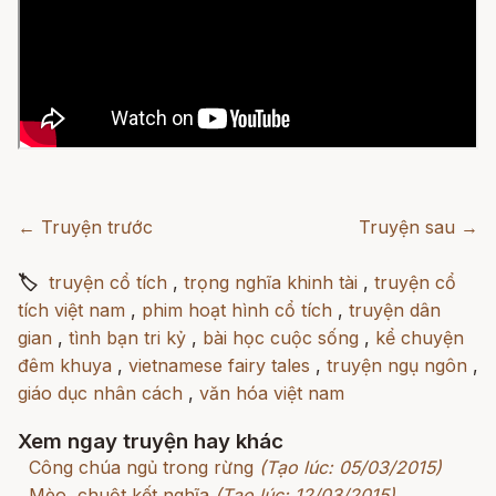
← Truyện trước
Truyện sau →
🏷
truyện cổ tích
,
trọng nghĩa khinh tài
,
truyện cổ
tích việt nam
,
phim hoạt hình cổ tích
,
truyện dân
gian
,
tình bạn tri kỷ
,
bài học cuộc sống
,
kể chuyện
đêm khuya
,
vietnamese fairy tales
,
truyện ngụ ngôn
,
giáo dục nhân cách
,
văn hóa việt nam
Xem ngay truyện hay khác
Công chúa ngủ trong rừng
(Tạo lúc: 05/03/2015)
Mèo, chuột kết nghĩa
(Tạo lúc: 12/03/2015)