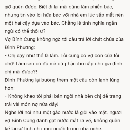
giờ quên được. Biết đi lại mãi cũng làm phiền bác,
nhưng tin vào lời hứa bác với nhà em lúc sắp mất nên
một hai cậy dựa vào bác. Chẳng lẽ tình nghĩa ngắn
ngủi có thế thôi ư?
Vợ Bính Cung không ngờ tới câu trả lời chát chúa của
Đình Phương:
- Chị dạy như thế là lầm. Tôi cũng có vợ con của tôi
chứ! Làm sao có đủ mà cứ phải chu cấp cho gia đình
chị mãi được?!
Đình Phương lại buông thêm một câu còn lạnh lùng
hơn:
- Không khéo tôi phải bán ngôi nhà bên chị để trang
trải vài món nợ nữa đây!
Nghe lời nói như một gáo nước lã giội vào mặt, người
vợ Bính Cung đành gạt nước mắt ra về, không quên
kể lại sự tình cho mọi người trong nhà nghe.