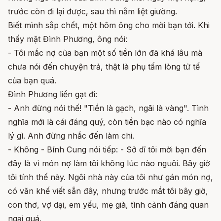
trước còn đi lại được, sau thì nằm liệt giường.
Biết mình sắp chết, một hôm ông cho mời bạn tới. Khi
thấy mặt Đình Phương, ông nói:
- Tôi mắc nợ của bạn một số tiền lớn đã khá lâu mà
chưa nói đến chuyện trả, thật là phụ tấm lòng tử tế
của bạn quá.
Đình Phương liền gạt đi:
- Anh đừng nói thế! "Tiền là gạch, ngãi là vàng". Tình
nghĩa mới là cái đáng quý, còn tiền bạc nào có nghĩa
lý gì. Anh đừng nhắc đến làm chi.
- Không - Bính Cung nói tiếp: - Sở dĩ tôi mời bạn đến
đây là vì món nợ làm tôi không lúc nào nguôi. Bây giờ
tôi tính thế này. Ngôi nhà này của tôi như gán món nợ,
có văn khế viết sẵn đây, nhưng trước mắt tôi bây giờ,
con thơ, vợ dại, em yếu, mẹ già, tình cảnh đáng quan
ngại quá.