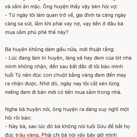
và sắm ăn mặc. Ông huyện thấy vậy bèn hỏi vợ:
- Từ ngày tôi làm quan trở về, gia đình ta càng ngày
càng sa sút, lắm khi phải vay nợ, vạy tiền ở đâu bà
mua sắm phủ phê thế này?
Bà huyện không dám giấu nữa, mới thuật rằng:
- Lúc đang làm tri huyện, làng xã hay đem của lót nhà
mình không nhận, đến sau bất đắc dĩ tôi bảo mình
tuổi Tý nên đúc con chuột bằng vàng đem đến may
ra nhận được. Nhờ đó, ngày nay tôi cắt xén từng
miếng đem đi bán mới có tiền mua sắm trong nhà.
Nghe bà huyện nói, ông huyện ra dáng suy nghĩ một
hồi rồi bảo:
- Này bà, sao lúc đó bà không nói tuổi Sửu để bắt họ
đúc
trâu vàng
. Phải chi bà nói vậy bây giờ mình