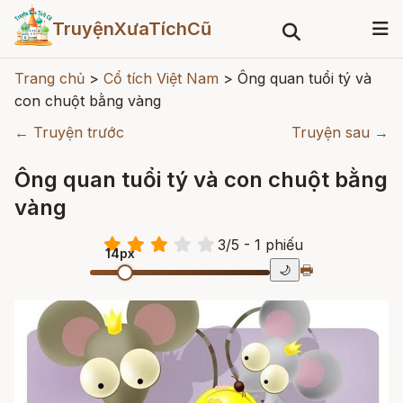
TruyệnXưaTíchCũ
Trang chủ
>
Cổ tích Việt Nam
>
Ông quan tuổi tý và
con chuột bằng vàng
← Truyện trước
Truyện sau →
Ông quan tuổi tý và con chuột bằng
vàng
3
/
5
- 1
phiếu
14px
🖶
🌙