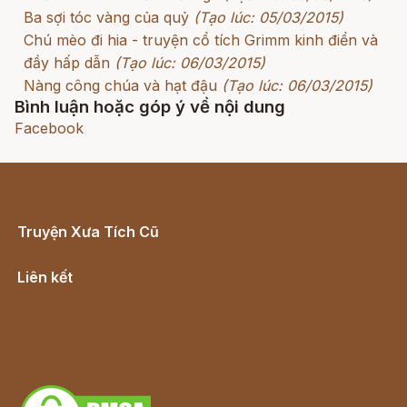
Ba sợi tóc vàng của quỷ
(Tạo lúc: 05/03/2015)
Chú mèo đi hia - truyện cổ tích Grimm kinh điển và
đầy hấp dẫn
(Tạo lúc: 06/03/2015)
Nàng công chúa và hạt đậu
(Tạo lúc: 06/03/2015)
Bình luận hoặc góp ý về nội dung
Facebook
Truyện Xưa Tích Cũ
Cổ tích Việt Nam
Liên kết
Lịch vạn niên
Hà Nội cũ - Món ngon Hà Nội
Truyện kiếm hiệp - Ngôn tình
Download - Tải Miễn Phí