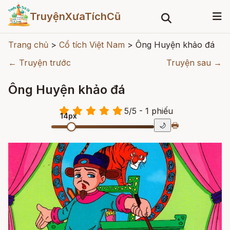
TruyệnXưaTíchCũ
Trang chủ
>
Cổ tích Việt Nam
>
Ông Huyện khảo đá
← Truyện trước
Truyện sau →
Ông Huyện khảo đá
5
/
5
- 1
phiếu
14px
🖶
🌙