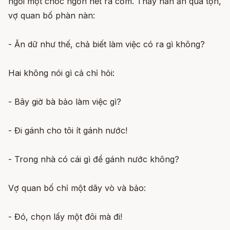
ngồi một chốc ngốn hết rá cơm. Thấy hắn ăn quá tợn,
vợ quan bố phàn nàn:
- Ăn dữ như thế, chả biết làm việc có ra gì không?
Hai không nói gì cả chỉ hỏi:
- Bây giờ bà bảo làm việc gì?
- Đi gánh cho tôi ít gánh nước!
- Trong nhà có cái gì để gánh nước không?
Vợ quan bố chỉ một dãy vò và bảo:
- Đó, chọn lấy một đôi mà đi!