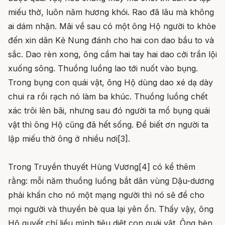
miếu thờ, luôn năm hương khói. Rao đã lâu mà không
ai dám nhận. Mãi về sau có một ông Hộ người to khỏe
đến xin dân Kẻ Nung đánh cho hai con dao bầu to và
sắc. Dao rèn xong, ông cầm hai tay hai dao cởi trần lội
xuống sông. Thuồng luồng lao tới nuốt vào bụng.
Trong bụng con quái vật, ông Hộ dùng dao xé dạ dày
chui ra rồi rạch nó làm ba khúc. Thuồng luồng chết
xác trôi lên bãi, nhưng sau đó người ta mổ bụng quái
vật thì ông Hộ cũng đã hết sống. Để biết ơn người ta
lập miếu thờ ông ở nhiều nơi[3].
Trong Truyền thuyết Hùng Vương[4] có kể thêm
rằng: mỗi năm thuồng luồng bắt dân vùng Dậu-dương
phải khấn cho nó một mạng người thì nó sẽ để cho
mọi người và thuyền bè qua lại yên ổn. Thấy vậy, ông
Hộ quyết chí liều mình tiêu diệt con quái vật. Ông bèn