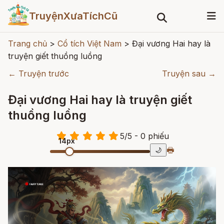
TruyệnXưaTíchCũ
Trang chủ
>
Cổ tích Việt Nam
>
Đại vương Hai hay là
truyện giết thuồng luồng
← Truyện trước
Truyện sau →
Đại vương Hai hay là truyện giết
thuồng luồng
5
/
5
- 0
phiếu
14px
🖶
🌙