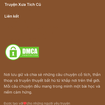
Truyện Xưa Tích Cũ
Cổ tích Việt Nam
Liên kết
Lịch vạn niên
Hà Nội cũ - Món ngon Hà Nội
Truyện kiếm hiệp - Ngôn tình
Download - Tải Miễn Phí
Nơi lưu giữ và chia sẻ những câu chuyện cổ tích, thần
thoại và truyền thuyết bất hủ từ khắp nơi trên thế giới.
Mỗi câu chuyện đều mang trong mình một bài học và
niềm cảm hứng.
Được tạo với
cho những người yêu truyện