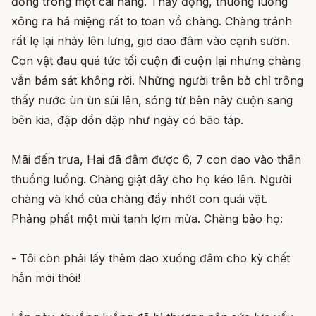
đống trong một cái hang. Thấy động, thuồng luồng
xông ra há miệng rất to toan vồ chàng. Chàng tránh
rất lẹ lại nhảy lên lưng, giơ dao đâm vào cạnh sườn.
Con vật đau quá tức tối cuộn đi cuộn lại nhưng chàng
vẫn bám sát không rời. Những người trên bờ chỉ trông
thấy nước ùn ùn sủi lên, sóng từ bên này cuộn sang
bên kia, đập dồn dập như ngày có bão táp.
Mãi đến trưa, Hai đã đâm được 6, 7 con dao vào thân
thuồng luồng. Chàng giật dây cho họ kéo lên. Người
chàng và khố của chàng đầy nhớt con quái vật.
Phảng phất một mùi tanh lợm mửa. Chàng bảo họ:
- Tôi còn phải lấy thêm dao xuống đâm cho kỳ chết
hẳn mới thôi!