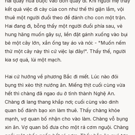
hai quày nữa buộc vào đòn quảy đi. Khi người mẹ thấy
kết quả việc đi cày của con như thế thì giận lắm, vội
thuê một người đuổi theo để đánh cho con một trận.
Hai đang đi, bỗng thấy một người đuổi phía sau, vẻ
hung hăng muốn gây sự, liền đặt gánh xuống vào bụi
bẻ một cây lớn, xắn ống tay áo và nói: - "Muốn nếm
thử một cây này thì cứ việc lại đây!". Thấy thế, người
kia sợ quá, lủi một mạch.
Hai cứ hướng về phương Bắc đi miết. Lúc nào đói
bụng thì xẻo thịt nướng ăn. Miếng thịt cuối cùng vừa
hết thì chàng đã ngao du ở tỉnh thành Nghệ An.
Chàng đi lang thang khắp nơi; cuối cùng vào dinh
quan bố đánh bạo xin làm thuê. Thấy chàng khỏe
mạnh, vợ quan bố nhận cho vào làm. Chàng vỗ bụng
xin ăn. Vợ quan bố đưa cho một rá cơm nguội. Chàng