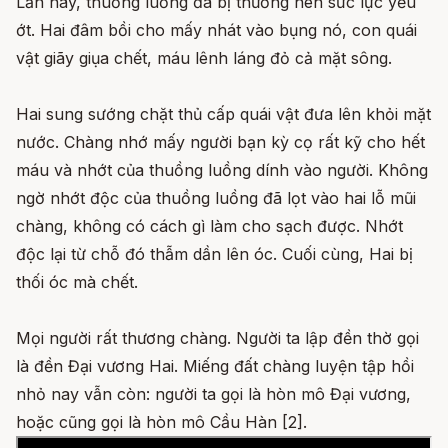
Lần này, thuồng luồng đã bị thương nên sức lực yếu
ớt. Hai đâm bồi cho mấy nhát vào bụng nó, con quái
vật giãy giụa chết, máu lênh láng đỏ cả mặt sông.
Hai sung sướng chặt thủ cấp quái vật đưa lên khỏi mặt
nước. Chàng nhớ mấy người bạn kỳ cọ rất kỹ cho hết
máu và nhớt của thuồng luồng dính vào người. Không
ngờ nhớt độc của thuồng luồng đã lọt vào hai lỗ mũi
chàng, không có cách gì làm cho sạch được. Nhớt
độc lại từ chỗ đó thẫm dần lên óc. Cuối cùng, Hai bị
thối óc mà chết.
Mọi người rất thương chàng. Người ta lập đền thờ gọi
là đền Đại vương Hai. Miếng đất chàng luyện tập hồi
nhỏ nay vẫn còn: người ta gọi là hòn mô Đại vương,
hoặc cũng gọi là hòn mô Cầu Hàn [2].