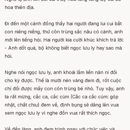
hoa thiên địa.
Đi đến một cánh đồng thấy hai người đang lui cui bắt
con niêng niểng, thứ côn trùng sắc nâu có cánh, anh
mới lên tiếng hỏi. Hai người kia cười khúc khích trả lời:
- Anh dốt quá, bộ không biết ngọc lưu ly hay sao mà
hỏi.
Nghe nói ngọc lưu ly, anh khoái lắm liền năn nỉ đổi
cho kỳ được. Thế là mười nén vàng đem đi, rốt cuộc
chỉ đổi được mấy con côn trùng bé nhỏ. Tuy vậy, anh
ta rất mừng, cắc ca, cắc củm (Cắc ca cắc củm: góp
nhặt, chắt chiu) đem về, định bụng sẽ dâng lên vua
xem ngọc lưu ly vì nghe đồn vua rất thích ngọc.
Về đến làng, anh đem trình ngay với chức việc và