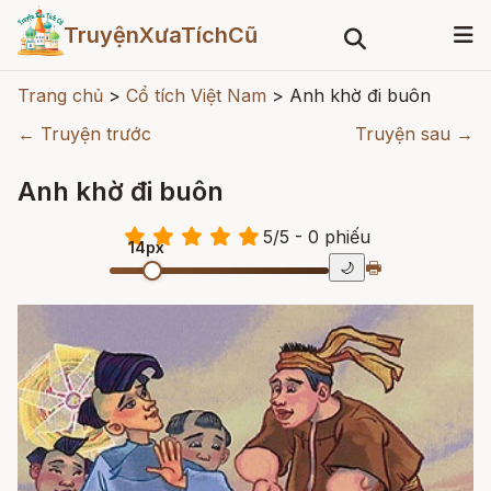
TruyệnXưaTíchCũ
Trang chủ
>
Cổ tích Việt Nam
>
Anh khờ đi buôn
← Truyện trước
Truyện sau →
Anh khờ đi buôn
5
/
5
- 0
phiếu
14px
🖶
🌙