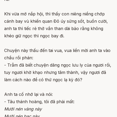
Khi vừa mở nắp hội, thì thấy con niêng niểng chớp
cánh bay vù khiến quan Đô úy sửng sốt, buồn cười,
anh ta thì tiếc rẻ thở vắn than dài bảo rằng không
khéo giữ ngọc thì ngọc bay đi.
Chuyện này thấu đến tai vua, vua liền mời anh ta vào
chầu rồi phán:
- Trẫm đã biết chuyện dâng ngọc lưu ly của ngươi rồi,
tuy ngươi khờ khạo nhưng tâm thành, vậy ngươi đã
làm cách nào để có thứ ngọc lạ kỳ đó?
Anh ta cố nhớ lại và nói:
- Tâu thánh hoàng, tôi đã phải mất:
Mười nén vàng này
Mười nén bạc này