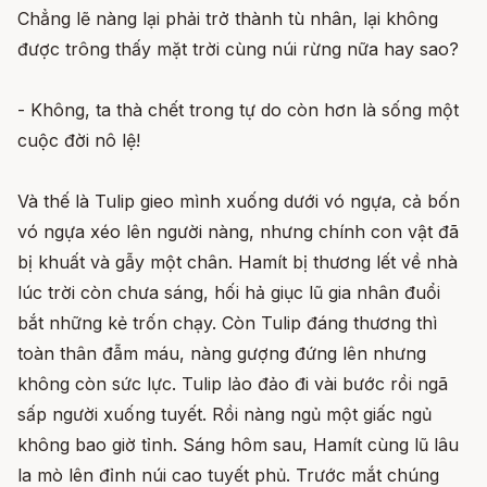
Chẳng lẽ nàng lại phải trở thành tù nhân, lại không
được trông thấy mặt trời cùng núi rừng nữa hay sao?
- Không, ta thà chết trong tự do còn hơn là sống một
cuộc đời nô lệ!
Và thế là Tulip gieo mình xuống dưới vó ngựa, cả bốn
vó ngựa xéo lên người nàng, nhưng chính con vật đã
bị khuất và gẫy một chân. Hamít bị thương lết về nhà
lúc trời còn chưa sáng, hối hả giục lũ gia nhân đuổi
bắt những kẻ trốn chạy. Còn Tulip đáng thương thì
toàn thân đẫm máu, nàng gượng đứng lên nhưng
không còn sức lực. Tulip lảo đảo đi vài bước rồi ngã
sấp người xuống tuyết. Rồi nàng ngủ một giấc ngủ
không bao giờ tỉnh. Sáng hôm sau, Hamít cùng lũ lâu
la mò lên đỉnh núi cao tuyết phủ. Trước mắt chúng