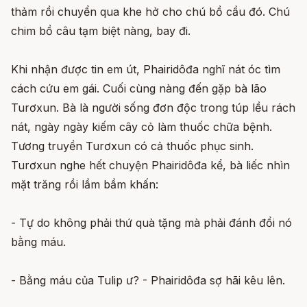
thảm rồi chuyển qua khe hở cho chú bồ cầu đó. Chú
chim bồ câu tạm biệt nàng, bay đi.
Khi nhận được tin em út, Phairidôđa nghĩ nát óc tìm
cách cứu em gái. Cuối cùng nàng đến gặp bà lão
Turơxun. Bà là người sống đơn độc trong túp lều rách
nát, ngày ngày kiếm cây cỏ làm thuốc chữa bệnh.
Tương truyền Turơxun có cả thuốc phục sinh.
Turơxun nghe hết chuyện Phairidôđa kể, bà liếc nhìn
mặt trăng rồi lầm bầm khấn:
- Tự do không phải thứ quà tặng mà phải đánh đổi nó
bằng máu.
- Bằng máu của Tulip ư? - Phairidôđa sợ hãi kêu lên.