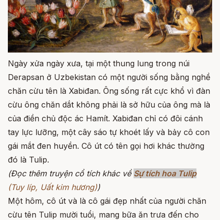
Ngày xửa ngày xưa, tại một thung lung trong núi
Derapsan ở Uzbekistan có một người sống bằng nghề
chăn cừu tên là Xabiđan. Ông sống rất cực khổ vì đàn
cừu ông chăn dắt không phải là sở hữu của ông mà là
của điền chủ độc ác Hamít. Xabiđan chỉ có đôi cánh
tay lực lưỡng, một cây sáo tự khoét lấy và bảy cô con
gái mắt đen huyền. Cô út có tên gọi hơi khác thường
đó là Tulip.
(Đọc thêm truyện cổ tích khác về
Sự tích hoa Tulip
(Tuy líp, Uất kim hương)
)
Một hôm, cô út và là cô gái đẹp nhất của người chăn
cừu tên Tulip mười tuổi, mang bữa ăn trưa đến cho