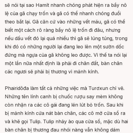
sẽ nói tại sao Hamít nhanh chóng phát hiện ra bầy nô
lệ của gã chạy trốn và gã có thể nhanh chóng đuổi
theo bắt lại. Gã căn cứ vào những vết máu, gã có thể
biết một cách rõ ràng bầy nô lệ trốn đi đâu, nhưng
nếu dấu vết đó lại quá nhiều thì gã sẽ lúng túng, trong
khi đó có những người lại đang leo lên một sườn dốc
đứng mà ngựa của gã không leo được. Vì thế ta nói lại
một lần nữa nhất định là phải đi chân đất, bàn chân
các ngươi sẽ phải bị thương vì mảnh kính.
Phairidôđa làm tất cả những việc mà Turơxun chỉ vẽ.
Những tên lính canh bị chuốc rượu say mèm không
còn nhận ra các cô gái đang lén lút bỏ trốn. Sau khi
bị mảnh kính cứa nát bàn chân, các cô mở cửa sổ ra
và khẽ gọi Tulip. Tulip nhảy ào qua cửa sổ, mặc dù hai
bàn chân bị thương đau nhói nàng vẫn không dám