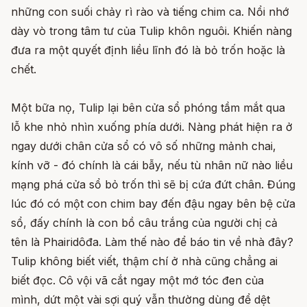
những con suối chảy rì rào và tiếng chim ca. Nổi nhớ
dày vò trong tâm tư của Tulip khôn nguôi. Khiến nàng
đưa ra một quyết định liều lĩnh đó là bỏ trốn hoặc là
chết.
Một bữa nọ, Tulip lại bên cửa sổ phóng tầm mắt qua
lỗ khe nhỏ nhìn xuống phía dưới. Nàng phát hiện ra ở
ngay dưới chân cửa sổ có vô số những mảnh chai,
kính vỡ - đó chính là cái bẫy, nếu tù nhân nữ nào liều
mạng phá cửa sổ bỏ trốn thì sẽ bị cứa đứt chân. Đúng
lúc đó có một con chim bay đến đậu ngay bên bệ cửa
sổ, đấy chính là con bồ câu trắng của người chị cả
tên là Phairidôđa. Làm thế nào để báo tin về nhà đây?
Tulip không biết viết, thậm chí ở nhà cũng chẳng ai
biết đọc. Cô vội vã cắt ngay một mớ tóc đen của
mình, dứt một vài sợi quý vẫn thường dùng để dệt