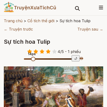
TruyệnXưaTíchCũ
Trang chủ
>
Cổ tích thế giới
>
Sự tích hoa Tulip
← Truyện trước
Truyện sau →
Sự tích hoa Tulip
4
/
5
- 1
phiếu
14px
🖶
🌙