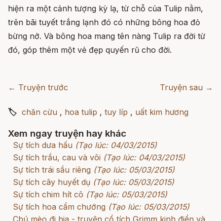
hiện ra một cảnh tượng kỳ lạ, từ chỗ của Tulip nằm,
trên bãi tuyết trắng lạnh đó có những bông hoa đỏ
bừng nở. Và bông hoa mang tên nàng Tulip ra đời từ
đó, góp thêm một vẻ đẹp quyến rũ cho đời.
← Truyện trước
Truyện sau →
🏷
chăn cừu
,
hoa tulip
,
tuy líp
,
uất kim hương
Xem ngay truyện hay khác
Sự tích dưa hấu
(Tạo lúc: 04/03/2015)
Sự tích trầu, cau và vôi
(Tạo lúc: 04/03/2015)
Sự tích trái sầu riêng
(Tạo lúc: 05/03/2015)
Sự tích cây huyết dụ
(Tạo lúc: 05/03/2015)
Sự tích chim hít cô
(Tạo lúc: 05/03/2015)
Sự tích hoa cẩm chướng
(Tạo lúc: 05/03/2015)
Chú mèo đi hia - truyện cổ tích Grimm kinh điển và