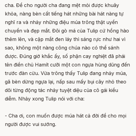
cha. Để cho người cha đang mệt mỏi được khuây
khỏa, nàng bèn cất tiếng hát những bài hát nàng tự
nghĩ ra và nhảy những điệu múa trông thật uyển
chuyển và đẹp mắt. Đôi gò má của Tulip cứ hồng hào
thêm lên, và cặp mắt đen láy thì sáng rực như hai vì
sao, không một nàng công chúa nào có thể sánh
được. Đúng giờ khắc ấy, số phận cay nghiệt đã phái
tên điền chủ Hamít cưỡi một con ngựa hùng dũng đến
trước đàn cừu. Vừa trông thấy Tulip đang nhảy múa,
gã bèn dừng ngựa lại, nấp sau mấy bụi cây nhỏ theo
dõi từng động tác nhảy tuyệt diệu của cô gái kiều
diễm. Nhảy xong Tulip nói với cha:
- Cha ơi, con muốn được múa hát cả đời để cho mọi
người được vui sướng.