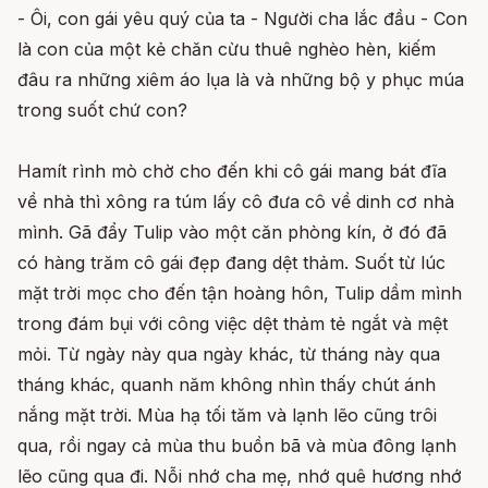
- Ôi, con gái yêu quý của ta - Người cha lắc đầu - Con
là con của một kẻ chăn cừu thuê nghèo hèn, kiếm
đâu ra những xiêm áo lụa là và những bộ y phục múa
trong suốt chứ con?
Hamít rình mò chờ cho đến khi cô gái mang bát đĩa
về nhà thì xông ra túm lấy cô đưa cô về dinh cơ nhà
mình. Gã đẩy Tulip vào một căn phòng kín, ở đó đã
có hàng trăm cô gái đẹp đang dệt thảm. Suốt từ lúc
mặt trời mọc cho đến tận hoàng hôn, Tulip dầm mình
trong đám bụi với công việc dệt thảm tẻ ngắt và mệt
mỏi. Từ ngày này qua ngày khác, từ tháng này qua
tháng khác, quanh năm không nhìn thấy chút ánh
nắng mặt trời. Mùa hạ tối tăm và lạnh lẽo cũng trôi
qua, rồi ngay cả mùa thu buồn bã và mùa đông lạnh
lẽo cũng qua đi. Nỗi nhớ cha mẹ, nhớ quê hương nhớ